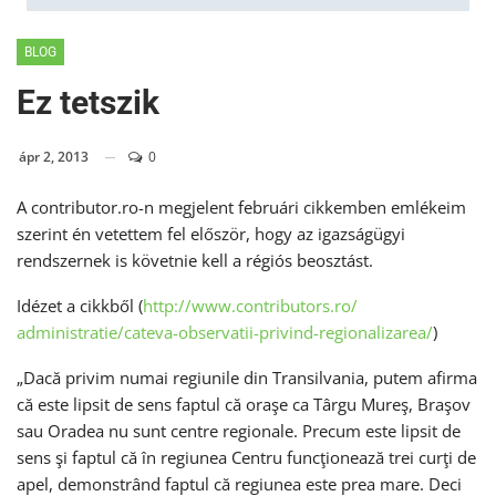
BLOG
Ez tetszik
ápr 2, 2013
0
A contributor.ro-n megjelent februári cikkemben emlékeim
szerint én vetettem fel először, hogy az igazságügyi
rendszernek is követnie kell a régiós beosztást.
Idézet a cikkből (
http://www.contributors.ro/
administratie/cateva-
observatii-privind-
regionalizarea/
)
„Dacă privim numai regiunile din Transilvania, putem afirma
că este lipsit de sens faptul că oraşe ca Târgu Mureş, Braşov
sau Oradea nu sunt centre regionale. Precum este lipsit de
sens şi faptul că în regiunea Centru funcţionează trei curţi de
apel, demonstrând faptul că regiunea este prea mare. Deci