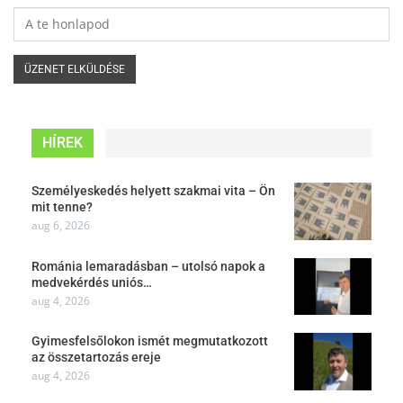
HÍREK
Személyeskedés helyett szakmai vita – Ön
mit tenne?
aug 6, 2026
Románia lemaradásban – utolsó napok a
medvekérdés uniós…
aug 4, 2026
Gyimesfelsőlokon ismét megmutatkozott
az összetartozás ereje
aug 4, 2026