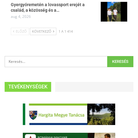
Gyergyóremetén a lovassport erejét a
család, a közösség és a…
aug 4, 2026
ELŐZŐ
KÖVETKEZŐ
1 A 1 414
TEVÉKENYSÉGEK