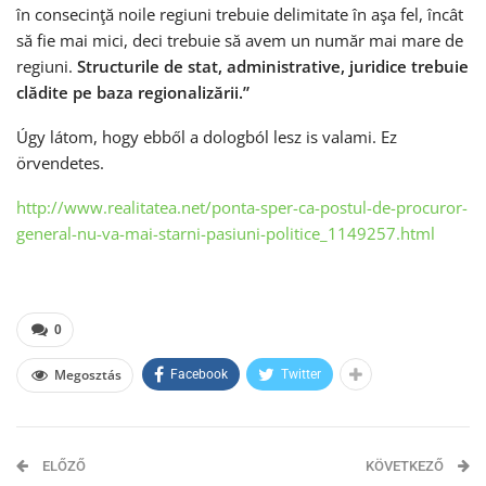
în consecinţă noile regiuni trebuie delimitate în aşa fel, încât
să fie mai mici, deci trebuie să avem un număr mai mare de
regiuni.
Structurile de stat, administrative, juridice trebuie
clădite pe baza regionalizării.”
Úgy látom, hogy ebből a dologból lesz is valami. Ez
örvendetes.
http://www.realitatea.net/
ponta-sper-ca-postul-de-
procuror-
general-nu-va-mai-
starni-pasiuni-politice_
1149257.html
0
Megosztás
Facebook
Twitter
ELŐZŐ
KÖVETKEZŐ