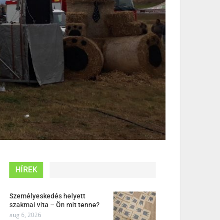
HÍREK
Személyeskedés helyett
szakmai vita – Ön mit tenne?
aug 6, 2026