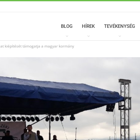
BLOG
HÍREK
TEVÉKENYSÉG
at kiépítését támogatja a magyar kormány