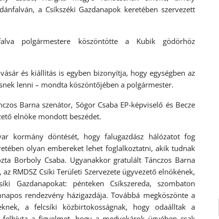
dánfalván, a Csíkszéki Gazdanapok keretében szervezett
nfalva polgármestere köszöntötte a Kubik gödörhöz
vásár és kiállítás is egyben bizonyítja, hogy egységben az
nek lenni – mondta köszöntőjében a polgármester.
nczos Barna szenátor, Sógor Csaba EP-képviselő és Becze
ezető elnöke mondott beszédet.
r kormány döntését, hogy falugazdász hálózatot fog
etében olyan embereket lehet foglalkoztatni, akik tudnak
ozta Borboly Csaba. Ugyanakkor gratulált Tánczos Barna
 az RMDSZ Csíki Területi Szervezete ügyvezető elnökének,
síki Gazdanapokat: pénteken Csíkszereda, szombaton
omnapos rendezvény házigazdája. Továbbá megköszönte a
knek, a felcsíki közbirtokosságnak, hogy odaálltak a
ül felhívta a figyelmet, hogy a medvekárok ügyében csak