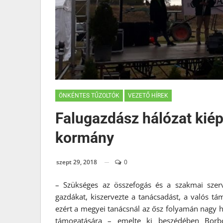
ÖNKÉNTES TŰZOLTÓK
VEZETŐ HÍREK
Falugazdász hálózat kiép
kormány
szept 29, 2018
0
– Szükséges az összefogás és a szakmai sze
gazdákat, kiszervezte a tanácsadást, a valós t
ezért a megyei tanácsnál az ősz folyamán nagy h
támogatására – emelte ki beszédében Borb