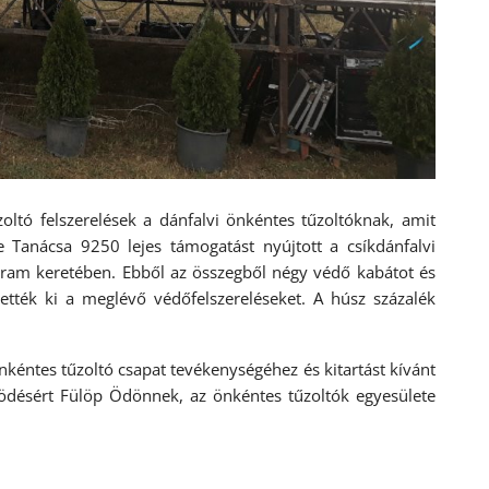
oltó felszerelések a dánfalvi önkéntes tűzoltóknak, amit
 Tanácsa 9250 lejes támogatást nyújtott a csíkdánfalvi
gram keretében. Ebből az összegből négy védő kabátot és
ették ki a meglévő védőfelszereléseket. A húsz százalék
kéntes tűzoltó csapat tevékenységéhez és kitartást kívánt
ködésért Fülöp Ödönnek, az önkéntes tűzoltók egyesülete