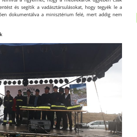
entést és segítik a vadásztársulásokat, hogy tegyék le a
elelően dokumentálva a minisztérium felé, mert addig nem
ók