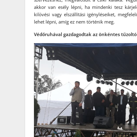
akkor van esély lépni, ha mindenki tesz kárjel
kilövési vagy elszállítási igényléseiket, megf
lehet lépni, amíg ez nem történik meg.
Védőruhával gazdagodtak az önkéntes tűzolt