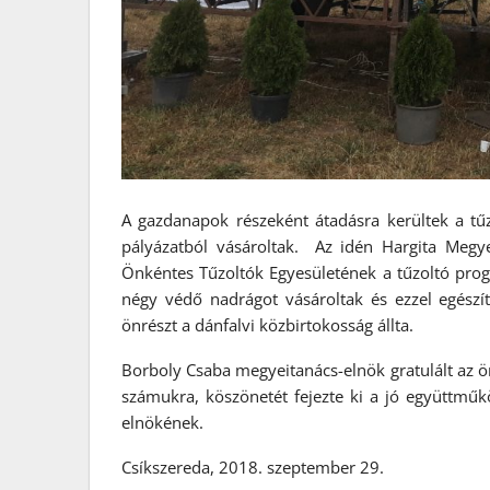
A gazdanapok részeként átadásra kerültek a tűz
pályázatból vásároltak. Az idén Hargita Megye
Önkéntes Tűzoltók Egyesületének a tűzoltó pro
négy védő nadrágot vásároltak és ezzel egészít
önrészt a dánfalvi közbirtokosság állta.
Borboly Csaba megyeitanács-elnök gratulált az ön
számukra, köszönetét fejezte ki a jó együttmű
elnökének.
Csíkszereda, 2018. szeptember 29.