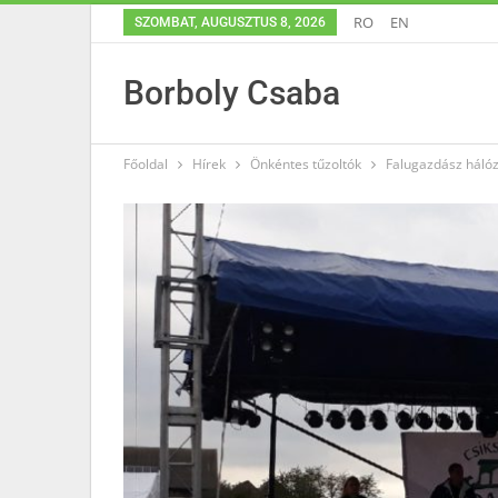
RO
EN
SZOMBAT, AUGUSZTUS 8, 2026
Borboly Csaba
Főoldal
Hírek
Önkéntes tűzoltók
Falugazdász hálóz