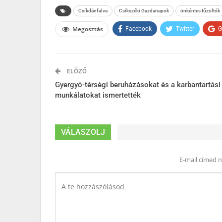
Csíkdánfalva
Csíkszéki Gazdanapok
önkéntes tűzoltók
Megosztás
Facebook
Twitter
G
ELŐZŐ
Gyergyó-térségi beruházásokat és a karbantartási
munkálatokat ismertették
VÁLASZOLJ
E-mail címed 