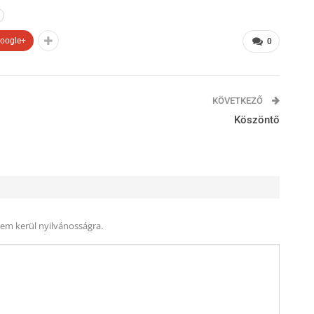
oogle+
0
KÖVETKEZŐ
Köszöntő
nem kerül nyilvánosságra.