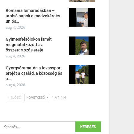
Románia lemaradásban –
utolsó napok a medvekérdés
uniós…
aug 4, 2026
Gyimesfelsőlokon ismét
megmutatkozott az
összetartozás ereje
aug 4, 2026
Gyergyóremetén a lovassport
erejét a család, a közösség és
a…
aug 4, 2026
ELŐZŐ
KÖVETKEZŐ
1 A 1 414