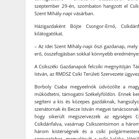
szeptember 29-én, szombaton hangzott el Csík
Szent Mihály-napi vásárban.
Házigazdaként Böjte Csongor-Ernő, Csíkdá
kilátogatókat.
– Az idei Szent Mihály-napi őszi gazdanap, mely 
erő, összefogásban sokkal könnyebb eredményes
A Csíkszéki Gazdanapok felcsíki megnyitóján Tá
István, az RMDSZ Csíki Területi Szervezete ügyv
Borboly Csaba megyeelnök üdvözölte a magya
működtetni, támogatni Székelyföldön. Ennek ker
segíteni a kis és közepes gazdáknak, hangsúly
szenátornak és Becze István megyei tanácsosnak,
hogy sikerült megszervezzék az egységes C
Csíkdánfalva, vasárnap Csíkszentsimon a hár
három kistérségnek és a csíki polgármestere
szervezéshez, megvalósult a csíki kaláka. Vég