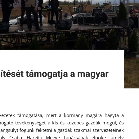
ítését támogatja a magyar
rvezetek támogatása, mert a kormány magára hagyta a
ámogató tevékenységet a kis és közepes gazdák mögül, és
angsúlyt fogunk fektetni a gazdák szakmai szervezeteinek
oly Csaba, Hargita Megye Tanácsának elnöke, amely