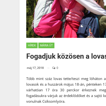
HÍREK
MÁRIA ÚT
Fogadjuk közösen a lova
máj 17, 2018
0
Több mint száz lovas tette/teszi meg lóháton 
lovasok és a huszárok május 18-án, pénteken 1
várhatóan 17 óra 30 perckor érkeznek meg 
fogadásukra várjuk az érdeklődőket és a sajtó k
vonulnak Csíksomlyóra.