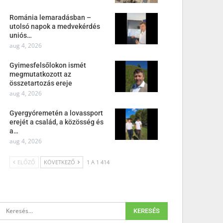
Románia lemaradásban –
utolsó napok a medvekérdés
uniós…
aug 4, 2026
Gyimesfelsőlokon ismét
megmutatkozott az
összetartozás ereje
aug 4, 2026
Gyergyóremetén a lovassport
erejét a család, a közösség és
a…
aug 4, 2026
ELŐZŐ
KÖVETKEZŐ
1 A 1 414