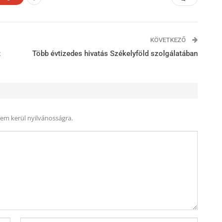
KÖVETKEZŐ
t
Több évtizedes hivatás Székelyföld szolgálatában
nem kerül nyilvánosságra.