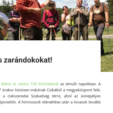
s zarándokokat!
a
Mária út utolsó 100 kilométerét
az elmúlt napokban. A
7 órakor közösen indulnak Csibából a megyeközpont felé,
a csíkszeredai Szabadság térre, ahol az ünnepélyes
épviselőit. A himnuszok eléneklése után a lovasok tovább