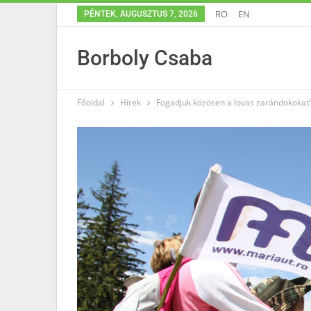
RO
EN
PÉNTEK, AUGUSZTUS 7, 2026
Borboly Csaba
Főoldal
Hírek
Fogadjuk közösen a lovas zarándokokat!