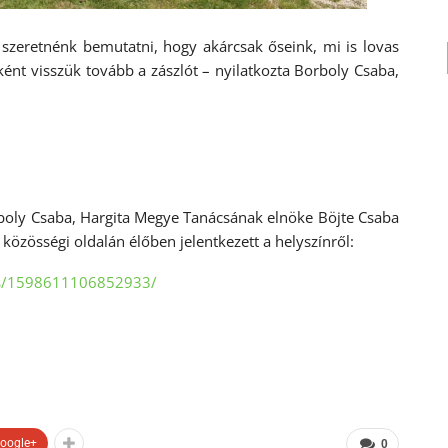
 szeretnénk bemutatni, hogy akárcsak őseink, mi is lovas
ént visszük tovább a zászlót – nyilatkozta Borboly Csaba,
boly Csaba, Hargita Megye Tanácsának elnöke Böjte Csaba
közösségi oldalán élőben jelentkezett a helyszínről:
os/1598611106852933/
oogle+
0