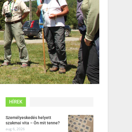
HÍREK
Személyeskedés helyett
szakmai vita – Ön mit tenne?
aug 6, 2026