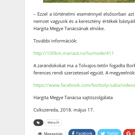
– Ezzel a történelmi eseménnyel elsősorban azt
nemzet vagyunk és a keresztény értékek bástyáik
Hargita Megye Tanácsának elnöke.
További információk:
http://100km.mariaut.ro/hu/node/411
A zarándokokat ma a Tolvajos-tetőn fogadta Bor
ferences rendi szerzetessel együtt. A megyeelnök 
https://www.facebook.com/borbolycsaba/vide
Hargita Megye Tanácsa sajtószolgálata
Csíkszereda, 2018. május 17.
Mária Út
Megosztás
Facebook
Twitter
G