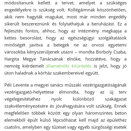
módosítanunk kellett a tervet, amelyet a szükséges
engedélyekre is szükség volt. Kollégáimnak köszönhetően,
akik nem hagyták magukat, most már minden engedély
sikerült beszereznünk és folytathatjuk a beruházást. Ez a
fejlesztés fontos, ahhoz, hogy az intézmény megkapja a
kettes besorolást, hogy az egészségügyi szolgáltatások
minőségét javítva a betegek ne az orvosi egyetemi
városokba kényszerüljenek utazni – mondta Borboly Csaba,
Hargita Megye Tanácsának elnöke, hozzátéve, hogy a
nemrég kiérdemelt
államelnöki kitüntetés
is jelzi, hogy jó
úton haladnak a kórház szakembereivel együtt.
Péli Levente a megyei tanács műszaki vezérigazgatóságának
vezérigazgató-helyettese elmondta, hogy az új terv
végelegesítéséhez nyolc különböző szakágazat
szakvéleményezésére és jóváhagyására volt szükség. Ennek
megfelelően többek között egy olyan háromszintes beton
elemekből épült külső lépcsőházat kell majd az épülethez
csatolni, amelyben egy tűzeset vagy egyéb sürgősségi esetek