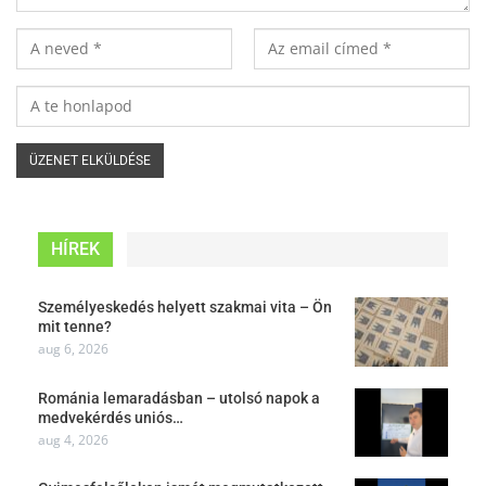
HÍREK
Személyeskedés helyett szakmai vita – Ön
mit tenne?
aug 6, 2026
Románia lemaradásban – utolsó napok a
medvekérdés uniós…
aug 4, 2026