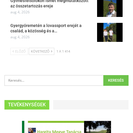
Gyimesfelsőlokon ismét megmutatkozott
az összetartozás ereje
aug 4, 2026
Gyergyóremetén a lovassport erejét a
család, a közösség és a…
aug 4, 2026
ELŐZŐ
KÖVETKEZŐ
1 A 1 414
TEVÉKENYSÉGEK