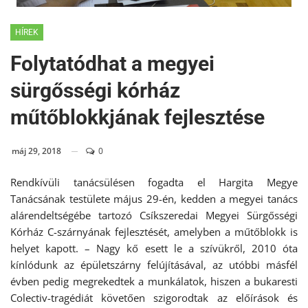
HÍREK
Folytatódhat a megyei
sürgősségi kórház
műtőblokkjának fejlesztése
máj 29, 2018
0
Rendkívüli tanácsülésen fogadta el Hargita Megye
Tanácsának testülete május 29-én, kedden a megyei tanács
alárendeltségébe tartozó Csíkszeredai Megyei Sürgősségi
Kórház C-szárnyának fejlesztését, amelyben a műtőblokk is
helyet kapott. – Nagy kő esett le a szívükről, 2010 óta
kínlódunk az épületszárny felújításával, az utóbbi másfél
évben pedig megrekedtek a munkálatok, hiszen a bukaresti
Colectiv-tragédiát követően szigorodtak az előírások és