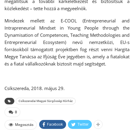
megállítsuk a további kárkeletkezést és biztosítsuk a
közlekedést – tette hozzá a megyeelnök.
Mindezek mellett az E-COOL (Entrepreneurial and
Intrapreneurial Mindset in Young People through the
Dynamisation of Competences, Teaching Methodologies and
Entrepreneurial Ecosystem) nevű nemzetközi, EU-s
forrásokból támogatott projektben fog részt venni Hargita
Megye Tanácsa az Ifjúság Éve jegyében is, amely a fiatalokat
és a fiatal vállalkozóknak biztosít majd segítséget.
Csíkszereda, 2018. május 29.
Csíkszeredai Megyei Sürgősségi Kórház
0
Megosztás
Facebook
Twitter