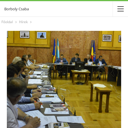
Borboly Csaba
Főoldal
Hírek