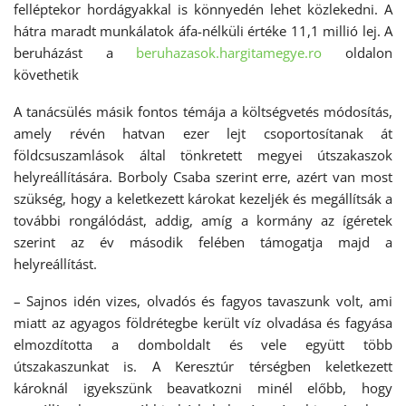
felléptekor hordágyakkal is könnyedén lehet közlekedni. A
hátra maradt munkálatok áfa-nélküli értéke 11,1 millió lej. A
beruházást a
beruhazasok.hargitamegye.ro
oldalon
követhetik
A tanácsülés másik fontos témája a költségvetés módosítás,
amely révén hatvan ezer lejt csoportosítanak át
földcsuszamlások által tönkretett megyei útszakaszok
helyreállítására. Borboly Csaba szerint erre, azért van most
szükség, hogy a keletkezett károkat kezeljék és megállítsák a
további rongálódást, addig, amíg a kormány az ígéretek
szerint az év második felében támogatja majd a
helyreállítást.
– Sajnos idén vizes, olvadós és fagyos tavaszunk volt, ami
miatt az agyagos földrétegbe került víz olvadása és fagyása
elmozdította a domboldalt és vele együtt több
útszakaszunkat is. A Keresztúr térségben keletkezett
károknál igyekszünk beavatkozni minél előbb, hogy