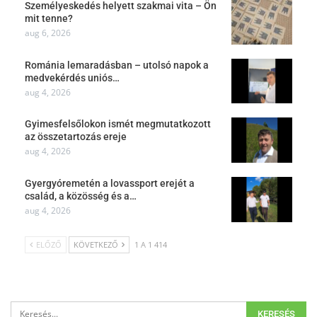
Személyeskedés helyett szakmai vita – Ön
mit tenne?
aug 6, 2026
Románia lemaradásban – utolsó napok a
medvekérdés uniós…
aug 4, 2026
Gyimesfelsőlokon ismét megmutatkozott
az összetartozás ereje
aug 4, 2026
Gyergyóremetén a lovassport erejét a
család, a közösség és a…
aug 4, 2026
ELŐZŐ
KÖVETKEZŐ
1 A 1 414