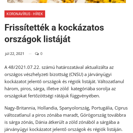
KORONAVÍRUS - HÍREK
Frissítették a kockázatos
országok listáját
júl 22, 2021
0
A 48/2021.07.22. számú határozatával aktualizálta az
országos vészhelyzeti bizottság (CNSU) a járványügyi
kockázatot jelentő országok és régiók listáját. Változatlanul
három, piros, sárga, illetve zöld kategóriába sorolja az
országokat fertőzöttségi rátájuk függvényében.
Nagy-Britannia, Hollandia, Spanyolország, Portugália, Ciprus
változatlanul a piros zónába maradt, Görögország továbbra
is sárga zónás, Dánia átkerült a zöld zónából a sárgába a
járványügyi kockázatot jelentő országok és régiók listáján.