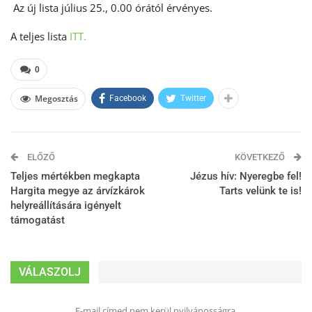
Az új lista július 25., 0.00 órától érvényes.
A teljes lista
ITT.
0
Megosztás
Facebook
Twitter
ELŐZŐ
KÖVETKEZŐ
Teljes mértékben megkapta
Jézus hív: Nyeregbe fel!
Hargita megye az árvízkárok
Tarts velünk te is!
helyreállítására igényelt
támogatást
VÁLASZOLJ
E-mail címed nem kerül nyilvánosságra.