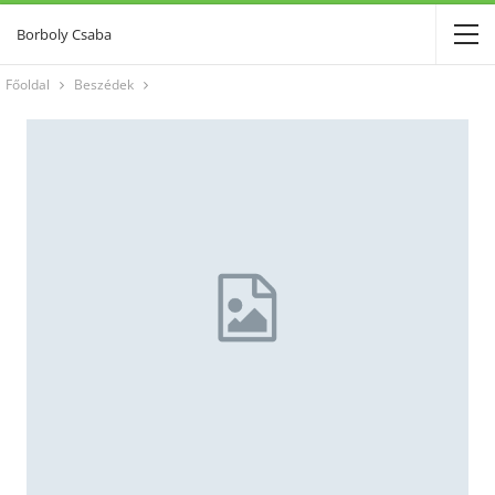
Borboly Csaba
Főoldal
Beszédek