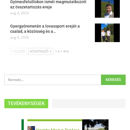
Gyimesfelsőlokon ismét megmutatkozott
az összetartozás ereje
aug 4, 2026
Gyergyóremetén a lovassport erejét a
család, a közösség és a…
aug 4, 2026
ELŐZŐ
KÖVETKEZŐ
1 A 1 414
TEVÉKENYSÉGEK