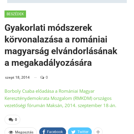
BESZÉDEK
Gyakorlati módszerek
körvonalazása a romániai
magyarság elvándorlásának
a megakadályozására
szept 18, 2014
0
Borboly Csaba előadása a Romániai Magyar
Kereszténydemokrata Mozgalom (RMKDM) országos
vezetőségi fórumán Maksán, 2014. szeptember 18-án.
0
Megosztás
Facebook
Twitter