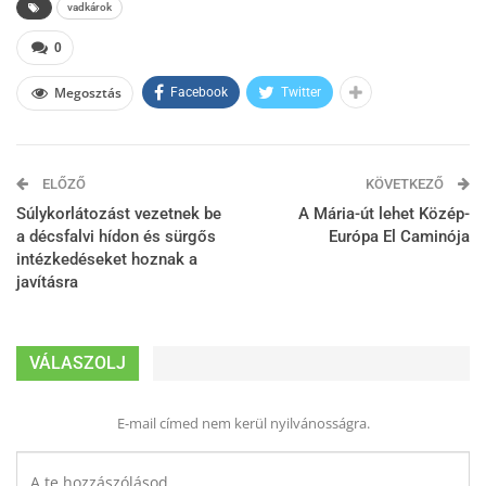
vadkárok
0
Megosztás
Facebook
Twitter
ELŐZŐ
KÖVETKEZŐ
Súlykorlátozást vezetnek be
A Mária-út lehet Közép-
a décsfalvi hídon és sürgős
Európa El Caminója
intézkedéseket hoznak a
javításra
VÁLASZOLJ
E-mail címed nem kerül nyilvánosságra.