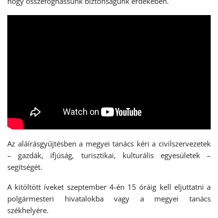
hogy összefoghassunk biztonságunk érdekében.
Az aláírásgyűjtésben a megyei tanács kéri a civilszervezetek
– gazdák, ifjúság, turisztikai, kulturális egyesületek –
segítségét.
A kitöltött íveket szeptember 4-én 15 óráig kell eljuttatni a
polgármesteri hivatalokba vagy a megyei tanács
székhelyére.