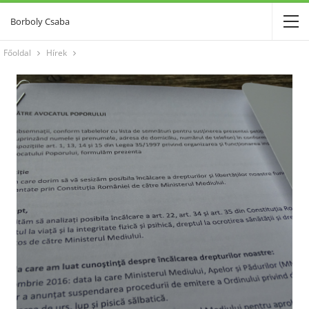
Borboly Csaba
Főoldal
Hírek