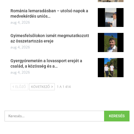
Románia lemaradásban – utolsó napok a
medvekérdés uniós…
aug 4, 2026
Gyimesfelsőlokon ismét megmutatkozott
az összetartozás ereje
aug 4, 2026
Gyergyóremetén a lovassport erejét a
család, a közösség és a…
aug 4, 2026
ELŐZŐ
KÖVETKEZŐ
1 A 1 414