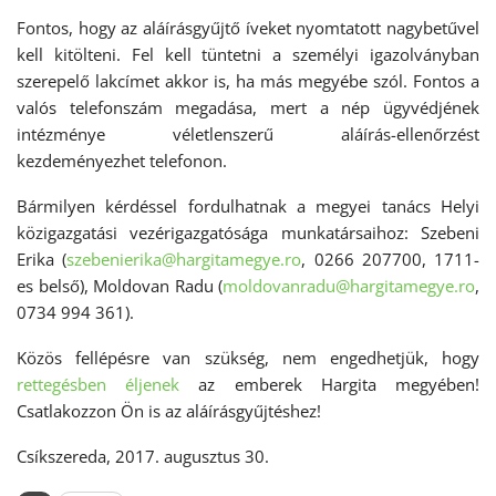
Fontos, hogy az aláírásgyűjtő íveket nyomtatott nagybetűvel
kell kitölteni. Fel kell tüntetni a személyi igazolványban
szerepelő lakcímet akkor is, ha más megyébe szól. Fontos a
valós telefonszám megadása, mert a nép ügyvédjének
intézménye véletlenszerű aláírás-ellenőrzést
kezdeményezhet telefonon.
Bármilyen kérdéssel fordulhatnak a megyei tanács Helyi
közigazgatási vezérigazgatósága munkatársaihoz: Szebeni
Erika (
szebenierika@hargitamegye.ro
, 0266 207700, 1711-
es belső), Moldovan Radu (
moldovanradu@hargitamegye.ro
,
0734 994 361).
Közös fellépésre van szükség, nem engedhetjük, hogy
rettegésben éljenek
az emberek Hargita megyében!
Csatlakozzon Ön is az aláírásgyűjtéshez!
Csíkszereda, 2017. augusztus 30.