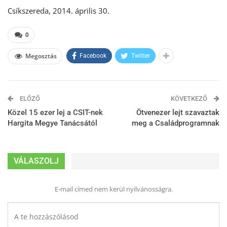
Csíkszereda, 2014. április 30.
0
Megosztás
Facebook
Twitter
ELŐZŐ
KÖVETKEZŐ
Közel 15 ezer lej a CSIT-nek
Ötvenezer lejt szavaztak
Hargita Megye Tanácsától
meg a Családprogramnak
VÁLASZOLJ
E-mail címed nem kerül nyilvánosságra.