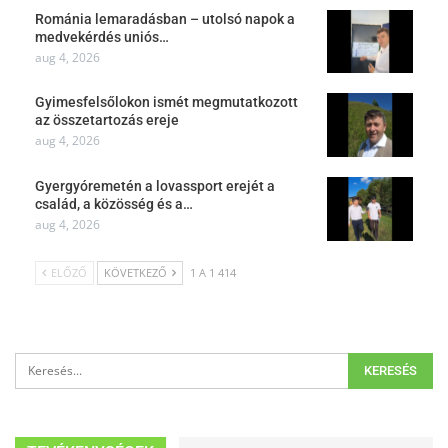
Románia lemaradásban – utolsó napok a
medvekérdés uniós…
aug 4, 2026
Gyimesfelsőlokon ismét megmutatkozott
az összetartozás ereje
aug 4, 2026
Gyergyóremetén a lovassport erejét a
család, a közösség és a…
aug 4, 2026
ELŐZŐ
KÖVETKEZŐ
1 A 1 414