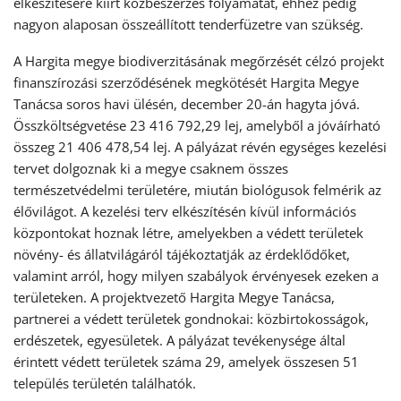
elkészítésére kiírt közbeszerzés folyamatát, ehhez pedig
nagyon alaposan összeállított tenderfüzetre van szükség.
A Hargita megye biodiverzitásának megőrzését célzó projekt
finanszírozási szerződésének megkötését Hargita Megye
Tanácsa soros havi ülésén, december 20-án hagyta jóvá.
Összköltségvetése 23 416 792,29 lej, amelyből a jóváírható
összeg 21 406 478,54 lej. A pályázat révén egységes kezelési
tervet dolgoznak ki a megye csaknem összes
természetvédelmi területére, miután biológusok felmérik az
élővilágot. A kezelési terv elkészítésén kívül információs
központokat hoznak létre, amelyekben a védett területek
növény- és állatvilágáról tájékoztatják az érdeklődőket,
valamint arról, hogy milyen szabályok érvényesek ezeken a
területeken. A projektvezető Hargita Megye Tanácsa,
partnerei a védett területek gondnokai: közbirtokosságok,
erdészetek, egyesületek. A pályázat tevékenysége által
érintett védett területek száma 29, amelyek összesen 51
település területén találhatók.