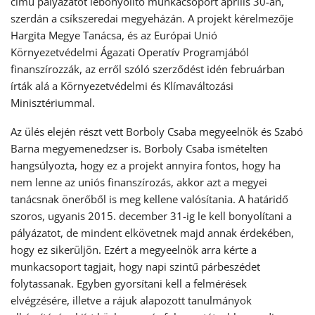
című pályázatot lebonyolító munkacsoport április 30-án,
szerdán a csíkszeredai megyeházán. A projekt kérelmezője
Hargita Megye Tanácsa, és az Európai Unió
Környezetvédelmi Ágazati Operatív Programjából
finanszírozzák, az erről szóló szerződést idén februárban
írták alá a Környezetvédelmi és Klímaváltozási
Minisztériummal.
Az ülés elején részt vett Borboly Csaba megyeelnök és Szabó
Barna megyemenedzser is. Borboly Csaba ismételten
hangsúlyozta, hogy ez a projekt annyira fontos, hogy ha
nem lenne az uniós finanszírozás, akkor azt a megyei
tanácsnak önerőből is meg kellene valósítania. A határidő
szoros, ugyanis 2015. december 31-ig le kell bonyolítani a
pályázatot, de mindent elkövetnek majd annak érdekében,
hogy ez sikerüljön. Ezért a megyeelnök arra kérte a
munkacsoport tagjait, hogy napi szintű párbeszédet
folytassanak. Egyben gyorsítani kell a felmérések
elvégzésére, illetve a rájuk alapozott tanulmányok