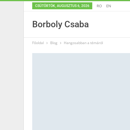
RO
EN
CSÜTÖRTÖK, AUGUSZTUS 6, 2026
Borboly Csaba
Főoldal
Blog
Hangosabban a témáról