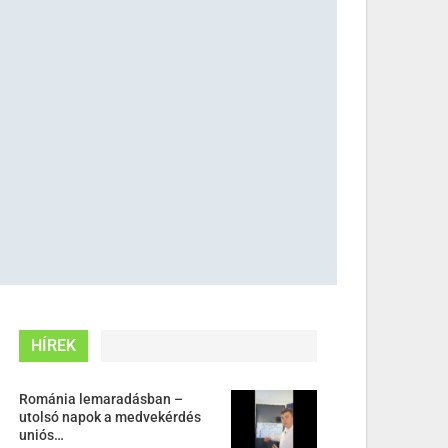
HÍREK
Románia lemaradásban –
utolsó napok a medvekérdés
uniós…