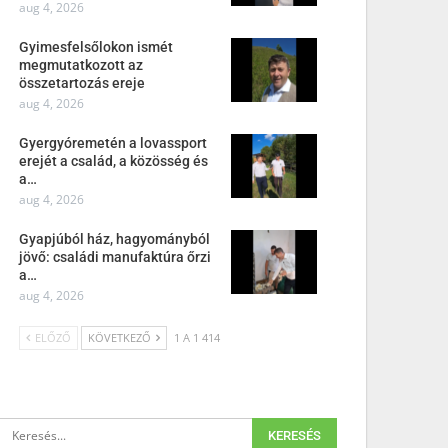
aug 4, 2026
Gyimesfelsőlokon ismét
megmutatkozott az
összetartozás ereje
aug 4, 2026
Gyergyóremetén a lovassport
erejét a család, a közösség és
a…
aug 4, 2026
Gyapjúból ház, hagyományból
jövő: családi manufaktúra őrzi
a…
aug 4, 2026
ELŐZŐ
KÖVETKEZŐ
1 A 1 414