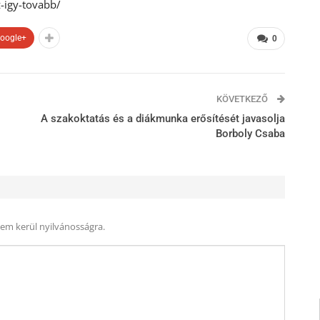
-igy-tovabb/
oogle+
0
KÖVETKEZŐ
A szakoktatás és a diákmunka erősítését javasolja
Borboly Csaba
nem kerül nyilvánosságra.