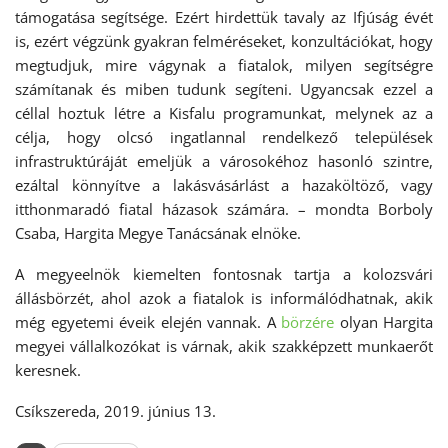
támogatása segítsége. Ezért hirdettük tavaly az Ifjúság évét
is, ezért végzünk gyakran felméréseket, konzultációkat, hogy
megtudjuk, mire vágynak a fiatalok, milyen segítségre
számítanak és miben tudunk segíteni. Ugyancsak ezzel a
céllal hoztuk létre a Kisfalu programunkat, melynek az a
célja, hogy olcsó ingatlannal rendelkező települések
infrastruktúráját emeljük a városokéhoz hasonló szintre,
ezáltal könnyítve a lakásvásárlást a hazaköltöző, vagy
itthonmaradó fiatal házasok számára. – mondta Borboly
Csaba, Hargita Megye Tanácsának elnöke.
A megyeelnök kiemelten fontosnak tartja a kolozsvári
állásbörzét, ahol azok a fiatalok is informálódhatnak, akik
még egyetemi éveik elején vannak. A
börzére
olyan Hargita
megyei vállalkozókat is várnak, akik szakképzett munkaerőt
keresnek.
Csíkszereda, 2019. június 13.