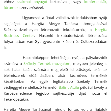
ehhez
szakmai anyagot
biztosítva , vagy
konferenciák,
fórumok
szervezésével.
Ugyancsak a fiatal vállalkozók indulásában nyújt
segítséget a Hargita Megye Tanácsa támogatásával
Székelyudvarhelyen létrehozott inkubátorház, a
Hargita
Business Center
. Hasonló inkubátorházak létrehozása
folyamatban van Gyergyószentmiklóson és Csíkszeredában
is.
Hasonlóképpen lehetőséget nyújt a pályakezdők
számára a
Székely Termék mozgalom,
melyben jelenleg is
sok fiatal talált számára megfelelő lehetőséget, akár az
élelmiszerek előállításában, akár kézműves termékek
készítésében. Az egyik legfiatalabb Székely Termék
védjeggyel rendelkező termelő,
Bálint Attila
például tavaly a
Kárpát-medence legjobb sajtkészítője díjat hozta el
Tekerőpatakra.
Hargita Megye Tanácsánál mindig fontos volt a fiatalok