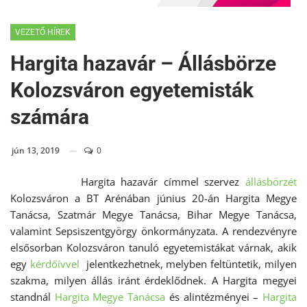
VEZETŐ HÍREK
Hargita hazavár – Állásbörze
Kolozsváron egyetemisták
számára
jún 13, 2019
0
Hargita hazavár címmel szervez
állásbörzét
Kolozsváron a BT Arénában június 20-án Hargita Megye
Tanácsa, Szatmár Megye Tanácsa, Bihar Megye Tanácsa,
valamint Sepsiszentgyörgy önkormányzata. A rendezvényre
elsősorban Kolozsváron tanuló egyetemistákat várnak, akik
egy
kérdőívvel
jelentkezhetnek, melyben feltüntetik, milyen
szakma, milyen állás iránt érdeklődnek. A Hargita megyei
standnál
Hargita Megye Tanácsa
és alintézményei –
Hargita