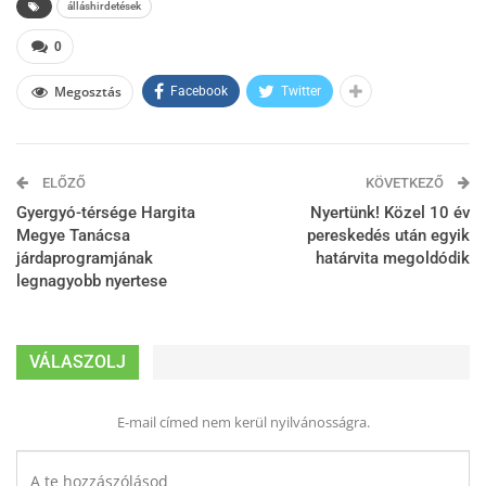
álláshirdetések
0
Megosztás
Facebook
Twitter
ELŐZŐ
KÖVETKEZŐ
Gyergyó-térsége Hargita
Nyertünk! Közel 10 év
Megye Tanácsa
pereskedés után egyik
járdaprogramjának
határvita megoldódik
legnagyobb nyertese
VÁLASZOLJ
E-mail címed nem kerül nyilvánosságra.