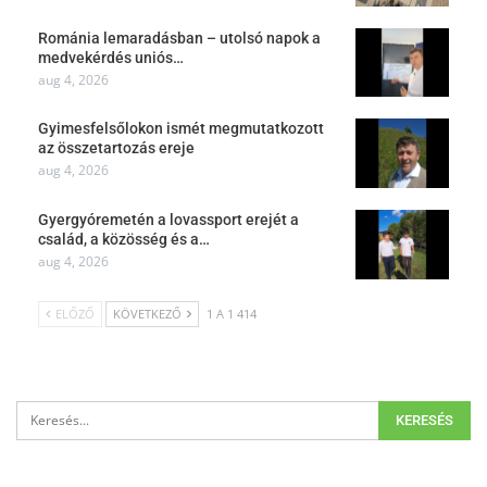
Románia lemaradásban – utolsó napok a
medvekérdés uniós…
aug 4, 2026
Gyimesfelsőlokon ismét megmutatkozott
az összetartozás ereje
aug 4, 2026
Gyergyóremetén a lovassport erejét a
család, a közösség és a…
aug 4, 2026
ELŐZŐ
KÖVETKEZŐ
1 A 1 414