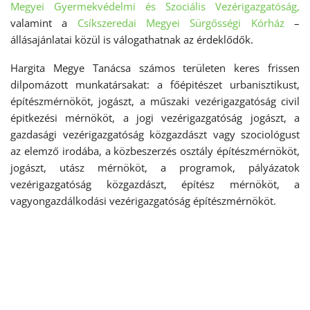
Megyei Gyermekvédelmi és Szociális Vezérigazgatóság,
valamint a
Csíkszeredai Megyei Sürgősségi Kórház
–
állásajánlatai közül is válogathatnak az érdeklődők.
Hargita Megye Tanácsa számos területen keres frissen
dilpomázott munkatársakat: a főépitészet urbanisztikust,
építészmérnököt, jogászt, a műszaki vezérigazgatóság civil
épitkezési mérnököt, a jogi vezérigazgatóság jogászt, a
gazdasági vezérigazgatóság közgazdászt vagy szociológust
az elemző irodába, a közbeszerzés osztály építészmérnököt,
jogászt, utász mérnököt, a programok, pályázatok
vezérigazgatóság közgazdászt, építész mérnököt, a
vagyongazdálkodási vezérigazgatóság építészmérnököt.