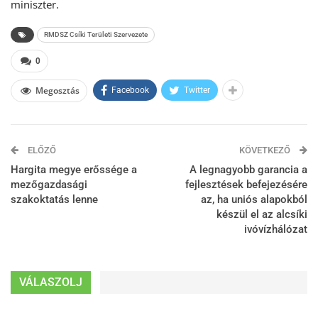
miniszter.
RMDSZ Csíki Területi Szervezete
0
Megosztás
Facebook
Twitter
ELŐZŐ
KÖVETKEZŐ
Hargita megye erőssége a
A legnagyobb garancia a
mezőgazdasági
fejlesztések befejezésére
szakoktatás lenne
az, ha uniós alapokból
készül el az alcsíki
ivóvízhálózat
VÁLASZOLJ