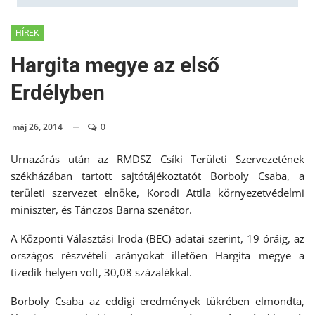
HÍREK
Hargita megye az első
Erdélyben
máj 26, 2014
0
Urnazárás után az RMDSZ Csíki Területi Szervezetének
székházában tartott sajtótájékoztatót Borboly Csaba, a
területi szervezet elnöke, Korodi Attila környezetvédelmi
miniszter, és Tánczos Barna szenátor.
A Központi Választási Iroda (BEC) adatai szerint, 19 óráig, az
országos részvételi arányokat illetően Hargita megye a
tizedik helyen volt, 30,08 százalékkal.
Borboly Csaba az eddigi eredmények tükrében elmondta,