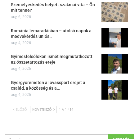
Személyeskedés helyett szakmai vita – Ön
mit tenne?
aug 6, 2026
Románia lemaradásban – utolsó napok a
medvekérdés uniós…
aug 4, 2026
Gyimesfelsőlokon ismét megmutatkozott
az összetartozás ereje
aug 4, 2026
Gyergyóremetén a lovassport erejét a
család, a közösség és a…
aug 4, 2026
ELŐZŐ
KÖVETKEZŐ
1 A 1 414