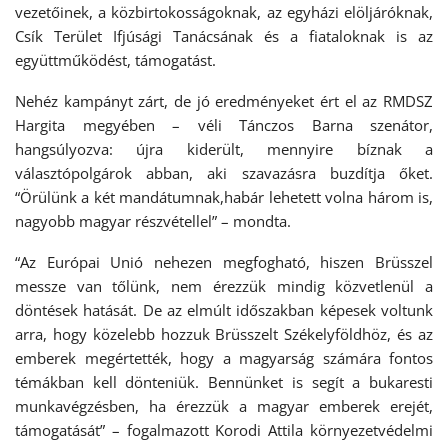
vezetőinek, a közbirtokosságoknak, az egyházi elöljáróknak,
Csík Terület Ifjúsági Tanácsának és a fiataloknak is az
együttműködést, támogatást.
Nehéz kampányt zárt, de jó eredményeket ért el az RMDSZ
Hargita megyében – véli Tánczos Barna szenátor,
hangsúlyozva: újra kiderült, mennyire bíznak a
választópolgárok abban, aki szavazásra buzdítja őket.
“Örülünk a két mandátumnak,habár lehetett volna három is,
nagyobb magyar részvétellel” – mondta.
“Az Európai Unió nehezen megfogható, hiszen Brüsszel
messze van tőlünk, nem érezzük mindig közvetlenül a
döntések hatását. De az elmúlt időszakban képesek voltunk
arra, hogy közelebb hozzuk Brüsszelt Székelyföldhöz, és az
emberek megértették, hogy a magyarság számára fontos
témákban kell dönteniük. Bennünket is segít a bukaresti
munkavégzésben, ha érezzük a magyar emberek erejét,
támogatását” – fogalmazott Korodi Attila környezetvédelmi