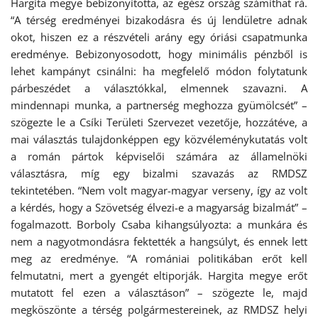
Hargita megye bebizonyította, az egész ország számíthat rá.
“A térség eredményei bizakodásra és új lendületre adnak
okot, hiszen ez a részvételi arány egy óriási csapatmunka
eredménye. Bebizonyosodott, hogy minimális pénzből is
lehet kampányt csinálni: ha megfelelő módon folytatunk
párbeszédet a választókkal, elmennek szavazni. A
mindennapi munka, a partnerség meghozza gyümölcsét” –
szögezte le a Csíki Területi Szervezet vezetője, hozzátéve, a
mai választás tulajdonképpen egy közvéleménykutatás volt
a román pártok képviselői számára az államelnöki
választásra, míg egy bizalmi szavazás az RMDSZ
tekintetében. “Nem volt magyar-magyar verseny, így az volt
a kérdés, hogy a Szövetség élvezi-e a magyarság bizalmát” –
fogalmazott. Borboly Csaba kihangsúlyozta: a munkára és
nem a nagyotmondásra fektették a hangsúlyt, és ennek lett
meg az eredménye. “A romániai politikában erőt kell
felmutatni, mert a gyengét eltiporják. Hargita megye erőt
mutatott fel ezen a választáson” – szögezte le, majd
megköszönte a térség polgármestereinek, az RMDSZ helyi