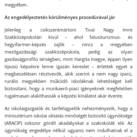
megyében.
Az engedélyeztetés körülményes procedúrával jár
Jelenleg a csíkszentmártoni Tivai Nagy Imre
Szakközépiskolán kívül – ahol falusiturizmus- és
hegyifarmer-képzés zajlik – nincs a megyében
mezőgazdasági szakközépiskola, pedig az olyan
gazdaságprofilú térségben, mint Hargita megye, éppen ilyen
típusú képzésre lenne igazán kereslet – értettek egyet a
megbeszélésen résztvevők, akik szerint a nem nagy iparú,
rurális megyékben működő iskoláknak lehetőséget kell
biztosítani, hogy a munkaerő-piaci igényeknek megfelelően
rugalmasan alakíthassák a képzési kínálatot akár évente.
Az iskolaigazgatók és tanfelügyelők nehezményezik, hogy a
minisztérium iskolai oktatás minőségét biztosító ügynöksége
(ARACIP) sokszor gördít akadályokat a szakiskolák elé. Az
ügynökség engedélye nélkül ugyanis nem indulhatnak el a