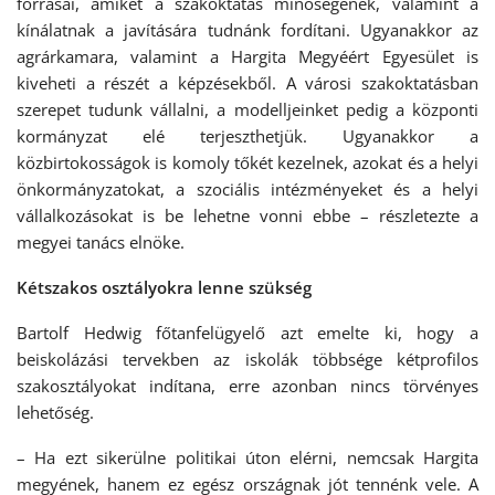
forrásai, amiket a szakoktatás minőségének, valamint a
kínálatnak a javítására tudnánk fordítani. Ugyanakkor az
agrárkamara, valamint a Hargita Megyéért Egyesület is
kiveheti a részét a képzésekből. A városi szakoktatásban
szerepet tudunk vállalni, a modelljeinket pedig a központi
kormányzat elé terjeszthetjük. Ugyanakkor a
közbirtokosságok is komoly tőkét kezelnek, azokat és a helyi
önkormányzatokat, a szociális intézményeket és a helyi
vállalkozásokat is be lehetne vonni ebbe – részletezte a
megyei tanács elnöke.
Kétszakos osztályokra lenne szükség
Bartolf Hedwig főtanfelügyelő azt emelte ki, hogy a
beiskolázási tervekben az iskolák többsége kétprofilos
szakosztályokat indítana, erre azonban nincs törvényes
lehetőség.
– Ha ezt sikerülne politikai úton elérni, nemcsak Hargita
megyének, hanem ez egész országnak jót tennénk vele. A