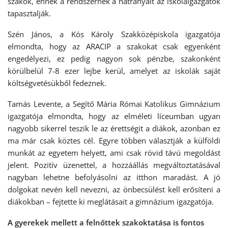
szakok, ennek a rendszernek a hátrányait az iskolaigazgatók
tapasztalják.
Szén János, a Kós Károly Szakközépiskola igazgatója
elmondta, hogy az ARACIP a szakokat csak egyenként
engedélyezi, ez pedig nagyon sok pénzbe, szakonként
körülbelül 7-8 ezer lejbe kerül, amelyet az iskolák saját
költségvetésükből fedeznek.
Tamás Levente, a Segítő Mária Római Katolikus Gimnázium
igazgatója elmondta, hogy az elméleti líceumban ugyan
nagyobb sikerrel teszik le az érettségit a diákok, azonban ez
ma már csak köztes cél. Egyre többen választják a külföldi
munkát az egyetem helyett, ami csak rövid távú megoldást
jelent. Pozitív üzenettel, a hozzáállás megváltoztatásával
nagyban lehetne befolyásolni az itthon maradást. A jó
dolgokat nevén kell nevezni, az önbecsülést kell erősíteni a
diákokban – fejtette ki meglátásait a gimnázium igazgatója.
A gyerekek mellett a felnőttek szakoktatása is fontos