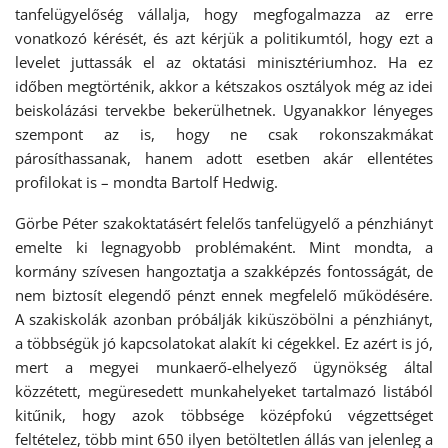
tanfelügyelőség vállalja, hogy megfogalmazza az erre
vonatkozó kérését, és azt kérjük a politikumtól, hogy ezt a
levelet juttassák el az oktatási minisztériumhoz. Ha ez
időben megtörténik, akkor a kétszakos osztályok még az idei
beiskolázási tervekbe bekerülhetnek. Ugyanakkor lényeges
szempont az is, hogy ne csak rokonszakmákat
párosíthassanak, hanem adott esetben akár ellentétes
profilokat is – mondta Bartolf Hedwig.
Görbe Péter szakoktatásért felelős tanfelügyelő a pénzhiányt
emelte ki legnagyobb problémaként. Mint mondta, a
kormány szívesen hangoztatja a szakképzés fontosságát, de
nem biztosít elegendő pénzt ennek megfelelő működésére.
A szakiskolák azonban próbálják kiküszöbölni a pénzhiányt,
a többségük jó kapcsolatokat alakít ki cégekkel. Ez azért is jó,
mert a megyei munkaerő-elhelyező ügynökség által
közzétett, megüresedett munkahelyeket tartalmazó listából
kitűnik, hogy azok többsége középfokú végzettséget
feltételez, több mint 650 ilyen betöltetlen állás van jelenleg a