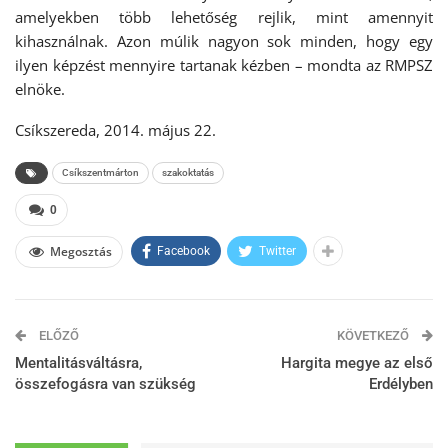
amelyekben több lehetőség rejlik, mint amennyit
kihasználnak. Azon múlik nagyon sok minden, hogy egy
ilyen képzést mennyire tartanak kézben – mondta az RMPSZ
elnöke.
Csíkszereda, 2014. május 22.
Csíkszentmárton
szakoktatás
0
Megosztás
Facebook
Twitter
ELŐZŐ
KÖVETKEZŐ
Mentalitásváltásra,
Hargita megye az első
összefogásra van szükség
Erdélyben