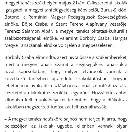
megyei tanács székhelyén május 21-én. Csíkszeredai iskolák
igazgatói, a megyei tanfelügyelőség képviselői, Burus-Siklódi
Botond, a Romániai Magyar Pedagógusok Szövetségének
elnöke, Böjte Csaba, a Szent Ferenc Alapítvány vezetője,
Ferencz Salamon Alpár, a megyei tanács oktatási-kulturális
szakbizottságának elnöke, valamint Borboly Csaba, Hargita
Megye Tanácsának elnöke volt jelen a megbeszélésen.
Borboly Csaba elmondta, azért hívta össze a szakembereket,
mert a megyei tanács számít a segítségükre, tanácsukra
azzal kapcsolatban, hogy milyen elvárások vannak a
következő tanévben újrainduló szakoktatásban, hogyan
lehetne már nyolcadik osztályban racionális döntéshozatalra
késztetni a diákokat és szülőket egyaránt. Hozzátette, abból
kiindulva kell munkahelyeket teremteni, hogy a diákok az
iskolában megszerzett tudásukat felhasználhassák.
– A megyei tanács hatásköre sajnos nem terjed ki arra, hogy
beleszóljon az iskolák ügyébe, ellenben vannak olyan