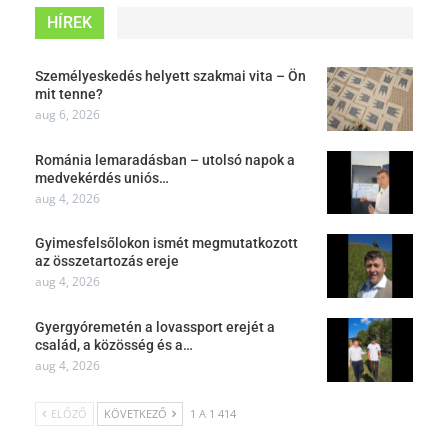
HÍREK
Személyeskedés helyett szakmai vita – Ön
mit tenne?
aug 6, 2026
Románia lemaradásban – utolsó napok a
medvekérdés uniós…
aug 4, 2026
Gyimesfelsőlokon ismét megmutatkozott
az összetartozás ereje
aug 4, 2026
Gyergyóremetén a lovassport erejét a
család, a közösség és a…
aug 4, 2026
ELŐZŐ
KÖVETKEZŐ
1 A 1 414