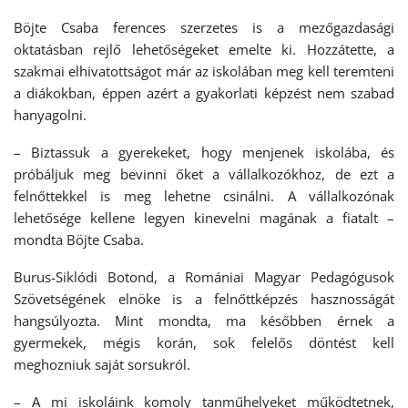
Böjte Csaba ferences szerzetes is a mezőgazdasági
oktatásban rejlő lehetőségeket emelte ki. Hozzátette, a
szakmai elhivatottságot már az iskolában meg kell teremteni
a diákokban, éppen azért a gyakorlati képzést nem szabad
hanyagolni.
– Biztassuk a gyerekeket, hogy menjenek iskolába, és
próbáljuk meg bevinni őket a vállalkozókhoz, de ezt a
felnőttekkel is meg lehetne csinálni. A vállalkozónak
lehetősége kellene legyen kinevelni magának a fiatalt –
mondta Böjte Csaba.
Burus-Siklódi Botond, a Romániai Magyar Pedagógusok
Szövetségének elnöke is a felnőttképzés hasznosságát
hangsúlyozta. Mint mondta, ma későbben érnek a
gyermekek, mégis korán, sok felelős döntést kell
meghozniuk saját sorsukról.
– A mi iskoláink komoly tanműhelyeket működtetnek,