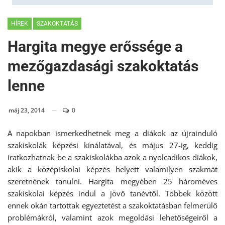
HÍREK
SZAKOKTATÁS
Hargita megye erőssége a
mezőgazdasági szakoktatás
lenne
máj 23, 2014
0
A napokban ismerkedhetnek meg a diákok az újrainduló
szakiskolák képzési kínálatával, és május 27-ig, keddig
iratkozhatnak be a szakiskolákba azok a nyolcadikos diákok,
akik a középiskolai képzés helyett valamilyen szakmát
szeretnének tanulni. Hargita megyében 25 hároméves
szakiskolai képzés indul a jövő tanévtől. Többek között
ennek okán tartottak egyeztetést a szakoktatásban felmerülő
problémákról, valamint azok megoldási lehetőségeiről a