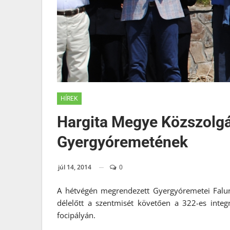
HÍREK
Hargita Megye Közszolgál
Gyergyóremetének
júl 14, 2014
0
A hétvégén megrendezett Gyergyóremetei Falu
délelőtt a szentmisét követően a 322-es integ
focipályán.