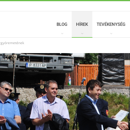
BLOG
HÍREK
TEVÉKENYSÉG
ergyóremetének