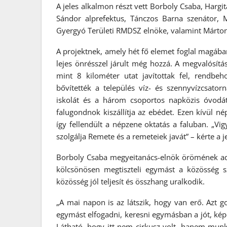
A jeles alkalmon részt vett Borboly Csaba, Hargi
Sándor alprefektus, Tánczos Barna szenátor, 
Gyergyó Területi RMDSZ elnöke, valamint Márton
A projektnek, amely hét fő elemet foglal magáb
lejes önrésszel járult még hozzá. A megvalósítá
mint 8 kilométer utat javítottak fel, rendbeh
bővítették a település víz- és szennyvízcsatorna
iskolát és a három csoportos napközis óvodá
falugondnok kiszállítja az ebédet. Ezen kívül né
így fellendült a népzene oktatás a faluban. „V
szolgálja Remete és a remeteiek javát” – kérte a 
Borboly Csaba megyeitanács-elnök örömének ado
kölcsönösen megtiszteli egymást a közösség s
közösség jól teljesít és összhang uralkodik.
„A mai napon is az látszik, hogy van erő. Azt
egymást elfogadni, keresni egymásban a jót, képe
Látható, hogy itt nem cirkusz volt, hanem mun