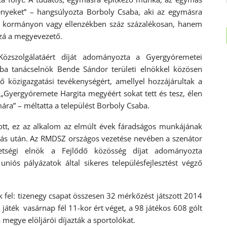
ényeket” – hangsúlyozta Borboly Csaba, aki az egymásra
unk kormányon vagy ellenzékben száz százalékosan, hanem
zzá a megyevezető.
zszolgálatáért díját adományozta a Gyergyóremetei
aba tanácselnök Bende Sándor területi elnökkel közösen
ő közigazgatási tevékenységért, amellyel hozzájárultak a
„Gyergyóremete Hargita megyéért sokat tett és tesz, élen
ára” – méltatta a települést Borboly Csaba.
tt, ez az alkalom az elmúlt évek fáradságos munkájának
ratás után. Az RMDSZ országos vezetése nevében a szenátor
etségi elnök a Fejlődő közösség díjat adományozta
ós pályázatok által sikeres településfejlesztést végző
fel: tizenegy csapat összesen 32 mérkőzést játszott 2014
játék vasárnap fél 11-kor ért véget, a 98 játékos 608 gólt
 megye elöljárói díjazták a sportolókat.