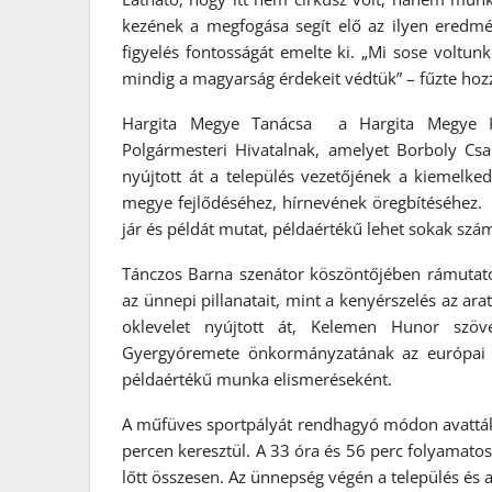
kezének a megfogása segít elő az ilyen eredm
figyelés fontosságát emelte ki. „Mi sose volt
mindig a magyarság érdekeit védtük” – fűzte ho
Hargita Megye Tanácsa a Hargita Megye Kö
Polgármesteri Hivatalnak, amelyet Borboly Cs
nyújtott át a település vezetőjének a kiemelked
megye fejlődéséhez, hírnevének öregbítéséhez. 
jár és példát mutat, példaértékű lehet sokak szám
Tánczos Barna szenátor köszöntőjében rámutato
az ünnepi pillanatait, mint a kenyérszelés az a
oklevelet nyújtott át, Kelemen Hunor szöv
Gyergyóremete önkormányzatának az európai uni
példaértékű munka elismeréseként.
A műfüves sportpályát rendhagyó módon avatták 
percen keresztül. A 33 óra és 56 perc folyamatos 
lőtt összesen. Az ünnepség végén a település és a