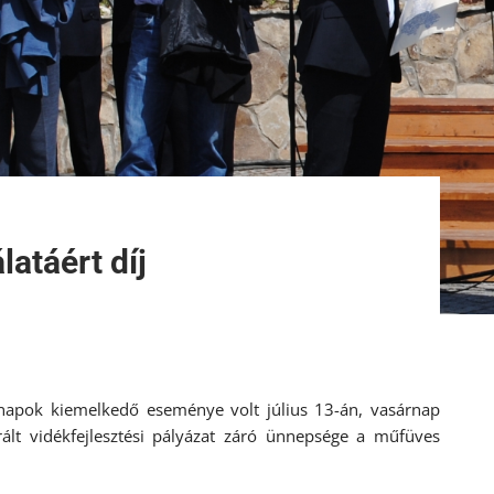
atáért díj
napok kiemelkedő eseménye volt július 13-án, vasárnap
rált vidékfejlesztési pályázat záró ünnepsége a műfüves