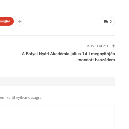
oogle+
0
KÖVETKEZŐ
A Bolyai Nyári Akadémia július 14-i megnyitóján
mondott beszédem
nem kerül nyilvánosságra.