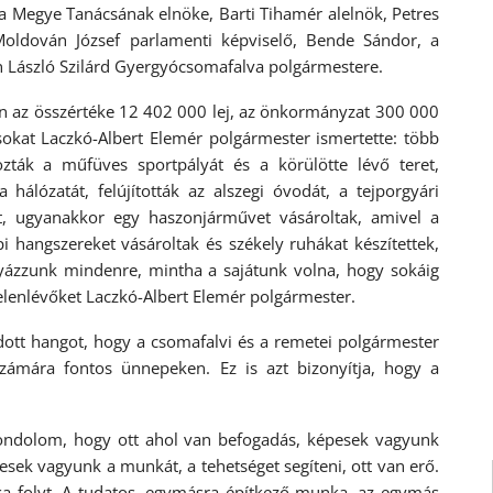
ta Megye Tanácsának elnöke, Barti Tihamér alelnök, Petres
Moldován József parlamenti képviselő, Bende Sándor, a
 László Szilárd Gyergyócsomafalva polgármestere.
an az összértéke 12 402 000 lej, az önkormányzat 300 000
sokat Laczkó-Albert Elemér polgármester ismertette: több
ozták a műfüves sportpályát és a körülötte lévő teret,
 hálózatát, felújították az alszegi óvodát, a tejporgyári
t, ugyanakkor egy haszonjárművet vásároltak, amivel a
pi hangszereket vásároltak és székely ruhákat készítettek,
igyázzunk mindenre, mintha a sajátunk volna, hogy sokáig
jelenlévőket Laczkó-Albert Elemér polgármester.
tt hangot, hogy a csomafalvi és a remetei polgármester
zámára fontos ünnepeken. Ez is azt bizonyítja, hogy a
 gondolom, hogy ott ahol van befogadás, képesek vagyunk
sek vagyunk a munkát, a tehetséget segíteni, ott van erő.
ka folyt. A tudatos, egymásra építkező munka, az egymás