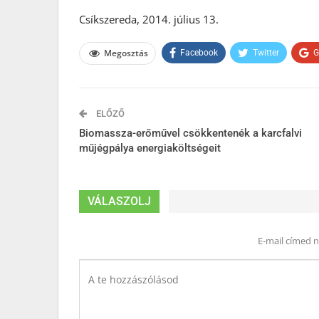
Csíkszereda, 2014. július 13.
Megosztás
Facebook
Twitter
G
ELŐZŐ
Biomassza-erőművel csökkentenék a karcfalvi
műjégpálya energiaköltségeit
VÁLASZOLJ
E-mail címed 