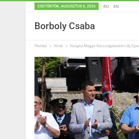
RO
EN
CSÜTÖRTÖK, AUGUSZTUS 6, 2026
Borboly Csaba
Főoldal
Hírek
Hargita Megye Közszolgálatáért díj Gy