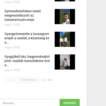
aug 4, 2026
Gyimesfelsőlokon ismét
megmutatkozott az
összetartozás ereje
aug 4, 2026
Gyergyóremetén a lovassport
erejét a család, a közösség és
a…
aug 4, 2026
Gyapjúból ház, hagyományból
jövő: családi manufaktúra őrzi
a…
aug 4, 2026
ELŐZŐ
KÖVETKEZŐ
1 A 1 414