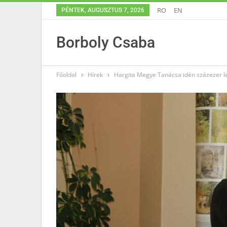
RO
EN
PÉNTEK, AUGUSZTUS 7, 2026
Borboly Csaba
Főoldal
Hírek
Hargita Megye Tanácsa idén százezer le