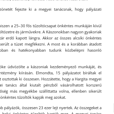
zönetét fejezte ki a megyei tanácsnak, hogy pályázati
 hiszen a 25–30 fős tűzoltócsapat önkéntes munkáján kívül
 öltözetre és járművekre. A Kászonokban nagyon gyakoriak
tár erdő kapott lángra. Akkor az összes alcsíki önkéntes
ikerült a tüzet megfékezni. A most és a korábban átadott
sabban és hatékonyabban tudunk közbelépni hasonló
öke üdvözölte a kászoniak kezdeményező munkáját, és
intézmény kiírásán. Elmondta, 15 pályázatot bíráltak el
 osztottak ki összesen. Hozzátette, hogy a Hargita megyei
i tanács által kiutalt pénzből vásárolhatott korszerű
lőség más megyékbe szállíttatta volna, ellenben sikerült
 önkéntes tűzoltók kapják meg azokat.
b pályázók, összesen 23 ezer lejt nyertek. Az összegeket a
 a helyi önkéntes tűzoltók kapták meg. A megyei tanács