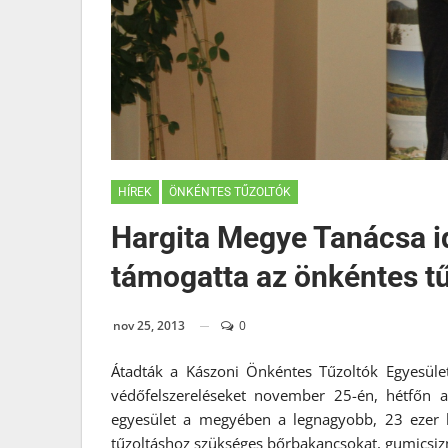
HÍREK
ÖNKÉNTES TŰZOLTÓK
Hargita Megye Tanácsa id
támogatta az önkéntes t
nov 25, 2013
0
Átadták a Kászoni Önkéntes Tűzoltók Egyesület
védőfelszereléseket november 25-én, hétfőn a
egyesület a megyében a legnagyobb, 23 ezer 
tűzoltáshoz szükséges bőrbakancsokat, gumicsizm