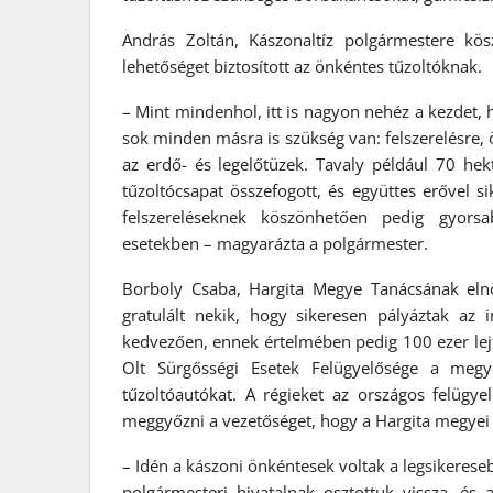
András Zoltán, Kászonaltíz polgármestere kös
lehetőséget biztosított az önkéntes tűzoltóknak.
– Mint mindenhol, itt is nagyon nehéz a kezdet,
sok minden másra is szükség van: felszerelésre,
az erdő- és legelőtüzek. Tavaly például 70 hek
tűzoltócsapat összefogott, és együttes erővel s
felszereléseknek köszönhetően pedig gyor
esetekben – magyarázta a polgármester.
Borboly Csaba, Hargita Megye Tanácsának eln
gratulált nekik, hogy sikeresen pályáztak az 
kedvezően, ennek értelmében pedig 100 ezer lejt
Olt Sürgősségi Esetek Felügyelősége a megye
tűzoltóautókat. A régieket az országos felügye
meggyőzni a vezetőséget, hogy a Hargita megyei
– Idén a kászoni önkéntesek voltak a legsikereseb
polgármesteri hivatalnak osztottuk vissza, és