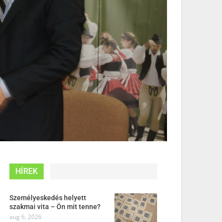
HÍREK
Személyeskedés helyett
szakmai vita – Ön mit tenne?
aug 6, 2026