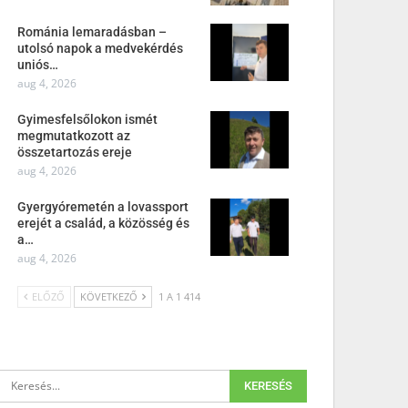
Románia lemaradásban –
utolsó napok a medvekérdés
uniós…
aug 4, 2026
Gyimesfelsőlokon ismét
megmutatkozott az
összetartozás ereje
aug 4, 2026
Gyergyóremetén a lovassport
erejét a család, a közösség és
a…
aug 4, 2026
ELŐZŐ
KÖVETKEZŐ
1 A 1 414