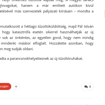
ánglovagokat, hanem a már említett autókon kívül
etésével más szervezetek pályázati kiírásain – mondta a
mutatkozott a héttagú tűzoltóküldöttség, majd Pál István
 hogy katasztrófa esetén sikerrel használhatják az új
ogy sok az önkéntes, az egyetlen gond, hogy nem mindig
l mindenki máskor elfoglalt. Hozzátette azonban, hogy
n meg tudják oldani.
adta a parancsnokhelyettesnek az új tűzoltóruhákat.
oogle+
0