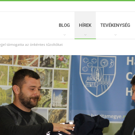
BLOG
HÍREK
TEVÉKENYSÉG
jjel támogatta az önkéntes tűzoltókat