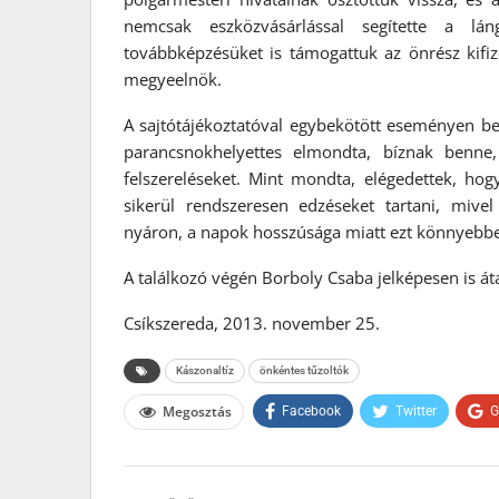
nemcsak eszközvásárlással segítette a l
továbbképzésüket is támogattuk az önrész kifiz
megyeelnök.
A sajtótájékoztatóval egybekötött eseményen be
parancsnokhelyettes elmondta, bíznak benne,
felszereléseket. Mint mondta, elégedettek, h
sikerül rendszeresen edzéseket tartani, mive
nyáron, a napok hosszúsága miatt ezt könnyebbe
A találkozó végén Borboly Csaba jelképesen is át
Csíkszereda, 2013. november 25.
Kászonaltíz
önkéntes tűzoltók
Megosztás
Facebook
Twitter
G