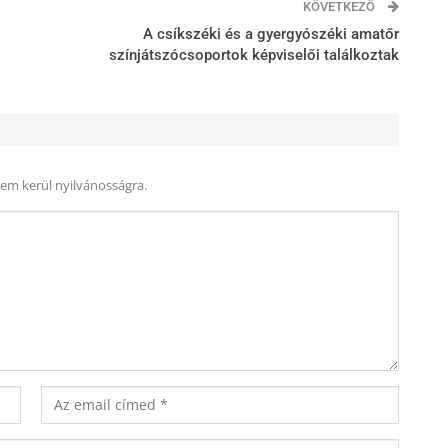
KÖVETKEZŐ
A csíkszéki és a gyergyószéki amatőr
színjátszócsoportok képviselői találkoztak
nem kerül nyilvánosságra.