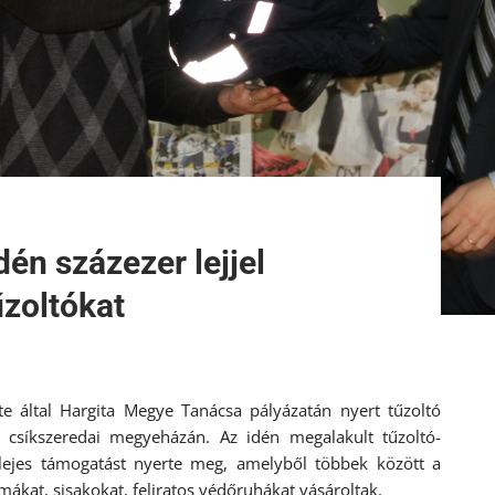
én százezer lejjel
űzoltókat
e által Hargita Megye Tanácsa pályázatán nyert tűzoltó
 csíkszeredai megyeházán. Az idén megalakult tűzoltó-
lejes támogatást nyerte meg, amelyből többek között a
ákat, sisakokat, feliratos védőruhákat vásároltak.