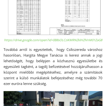
https://drive.google.com/open?id=0B8sOLCziKMRNZklHZlVnM01ZaG8
Továbbá arról is egyeztettek, hogy Csíkszereda városhoz
hasonlóan, Hargita Megye Tanácsa is keresi annak a jogi
lehetőségét, hogy belépjen a közhasznú egyesületbe és
egyesületi tagként, a tagdíj befizetésével hozzájárulhasson a
központ mielőbbi megépítéséhez, amelyre a számítások
szerint a külső munkálatok befejezéséhez még további 70
ezer euróra lenne szükség.