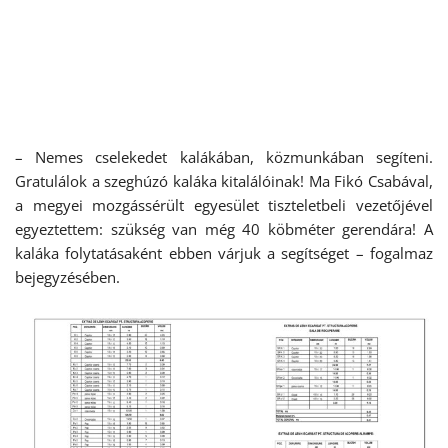
– Nemes cselekedet kalákában, közmunkában segíteni.
Gratulálok a szeghúzó kaláka kitalálóinak! Ma Fikó Csabával,
a megyei mozgássérült egyesület tiszteletbeli vezetőjével
egyeztettem: szükség van még 40 köbméter gerendára! A
kaláka folytatásaként ebben várjuk a segítséget – fogalmaz
bejegyzésében.