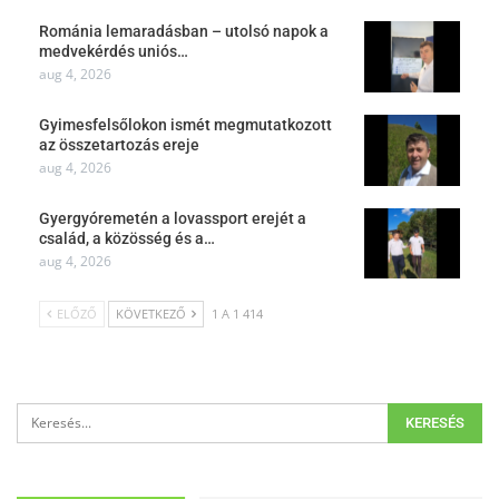
Románia lemaradásban – utolsó napok a
medvekérdés uniós…
aug 4, 2026
Gyimesfelsőlokon ismét megmutatkozott
az összetartozás ereje
aug 4, 2026
Gyergyóremetén a lovassport erejét a
család, a közösség és a…
aug 4, 2026
ELŐZŐ
KÖVETKEZŐ
1 A 1 414