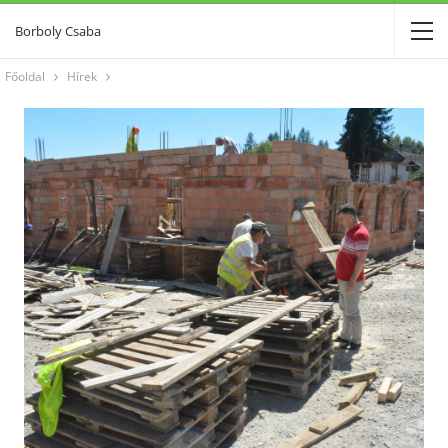
Borboly Csaba
Főoldal
Hírek