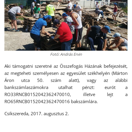
Fotó: András Ervin
Aki támogatni szeretné az Összefogás Házának befejezését,
az megteheti személyesen az egyesület székhelyén (Márton
Áron utca 50. szám alatt), vagy az alábbi
bankszámlaszámokra utalhat pénzt: eurót a
RO33RNCB0152042362470010, illetve lejt a
RO65RNCB0152042362470016 bakszámlára.
Csíkszereda, 2017. augusztus 2.