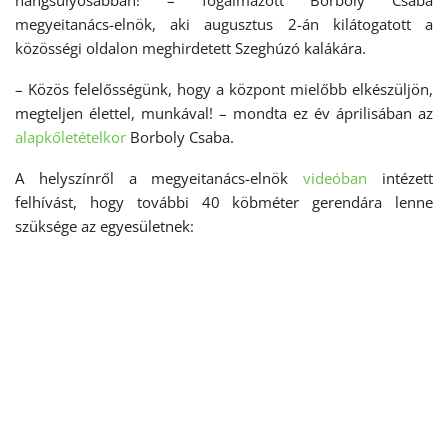
hangsúlyosabban! – fogalmazott Borboly Csaba
megyeitanács-elnök, aki augusztus 2-án kilátogatott a
közösségi oldalon meghirdetett Szeghúzó kalákára.
– Közös felelősségünk, hogy a központ mielőbb elkészüljön,
megteljen élettel, munkával! – mondta ez év áprilisában az
alapkőletételkor
Borboly Csaba.
A helyszínről a megyeitanács-elnök
videóban
intézett
felhívást, hogy további 40 köbméter gerendára lenne
szüksége az egyesületnek: