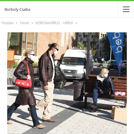
Borboly Csaba
Főoldal
Hírek
KORONAVÍRUS - HÍREK