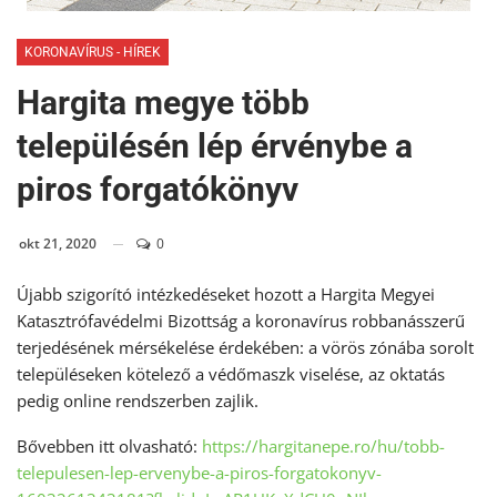
KORONAVÍRUS - HÍREK
Hargita megye több
településén lép érvénybe a
piros forgatókönyv
okt 21, 2020
0
Újabb szigorító intézkedéseket hozott a Hargita Megyei
Katasztrófavédelmi Bizottság a koronavírus robbanásszerű
terjedésének mérsékelése érdekében: a vörös zónába sorolt
településeken kötelező a védőmaszk viselése, az oktatás
pedig online rendszerben zajlik.
Bővebben itt olvasható:
https://hargitanepe.ro/hu/tobb-
telepulesen-lep-ervenybe-a-piros-forgatokonyv-