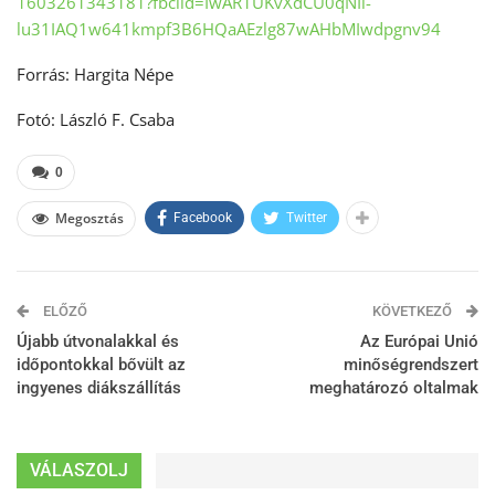
1603261343181?fbclid=IwAR1UKvXdCU0qNIl-
lu31IAQ1w641kmpf3B6HQaAEzlg87wAHbMIwdpgnv94
Forrás: Hargita Népe
Fotó: László F. Csaba
0
Megosztás
Facebook
Twitter
ELŐZŐ
KÖVETKEZŐ
Újabb útvonalakkal és
Az Európai Unió
időpontokkal bővült az
minőségrendszert
ingyenes diákszállítás
meghatározó oltalmak
VÁLASZOLJ