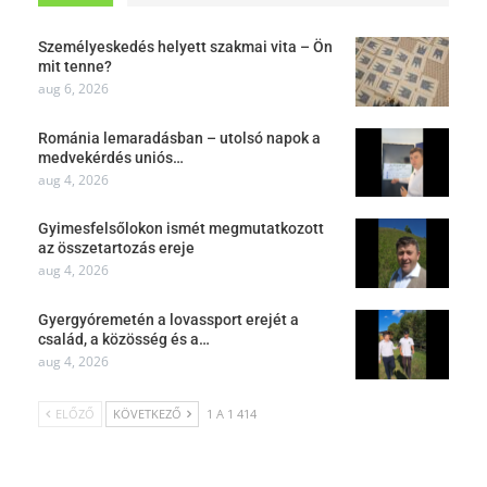
Személyeskedés helyett szakmai vita – Ön
mit tenne?
aug 6, 2026
Románia lemaradásban – utolsó napok a
medvekérdés uniós…
aug 4, 2026
Gyimesfelsőlokon ismét megmutatkozott
az összetartozás ereje
aug 4, 2026
Gyergyóremetén a lovassport erejét a
család, a közösség és a…
aug 4, 2026
ELŐZŐ
KÖVETKEZŐ
1 A 1 414