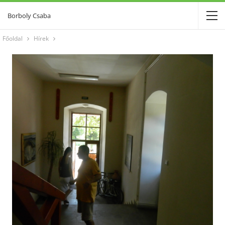
Borboly Csaba
Főoldal
Hírek