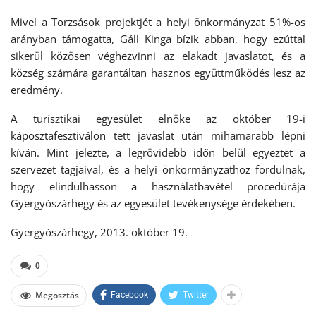
Mivel a Torzsások projektjét a helyi önkormányzat 51%-os
arányban támogatta, Gáll Kinga bízik abban, hogy ezúttal
sikerül közösen véghezvinni az elakadt javaslatot, és a
község számára garantáltan hasznos együttműködés lesz az
eredmény.
A turisztikai egyesület elnöke az október 19-i
káposztafesztiválon tett javaslat után mihamarabb lépni
kíván. Mint jelezte, a legrövidebb időn belül egyeztet a
szervezet tagjaival, és a helyi önkormányzathoz fordulnak,
hogy elindulhasson a használatbavétel procedúrája
Gyergyószárhegy és az egyesület tevékenysége érdekében.
Gyergyószárhegy, 2013. október 19.
0
Megosztás
Facebook
Twitter