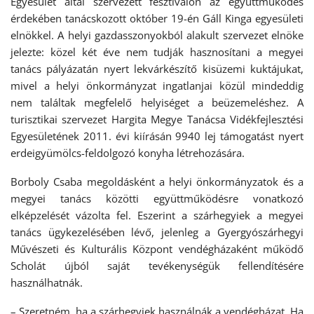
Egyesület által szervezett fesztiválon az együttműködés
érdekében tanácskozott október 19-én Gáll Kinga egyesületi
elnökkel. A helyi gazdasszonyokból alakult szervezet elnöke
jelezte: közel két éve nem tudják hasznosítani a megyei
tanács pályázatán nyert lekvárkészítő kisüzemi kuktájukat,
mivel a helyi önkormányzat ingatlanjai közül mindeddig
nem találtak megfelelő helyiséget a beüzemeléshez. A
turisztikai szervezet Hargita Megye Tanácsa Vidékfejlesztési
Egyesületének 2011. évi kiírásán 9940 lej támogatást nyert
erdeigyümölcs-feldolgozó konyha létrehozására.
Borboly Csaba megoldásként a helyi önkormányzatok és a
megyei tanács közötti együttműködésre vonatkozó
elképzelését vázolta fel. Eszerint a szárhegyiek a megyei
tanács ügykezelésében lévő, jelenleg a Gyergyószárhegyi
Művészeti és Kulturális Központ vendégházaként működő
Scholát újból saját tevékenységük fellendítésére
használhatnák.
– Szeretném, ha a szárhegyiek használnák a vendégházat. Ha