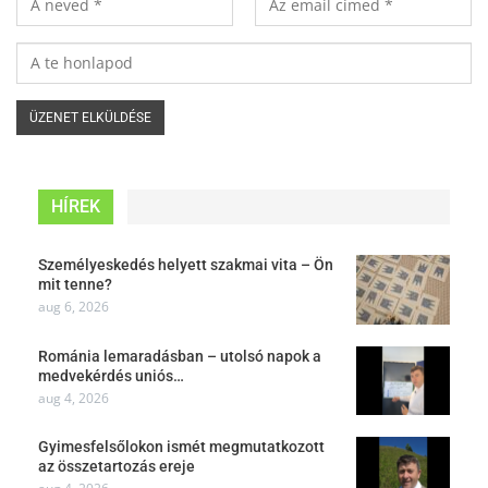
HÍREK
Személyeskedés helyett szakmai vita – Ön
mit tenne?
aug 6, 2026
Románia lemaradásban – utolsó napok a
medvekérdés uniós…
aug 4, 2026
Gyimesfelsőlokon ismét megmutatkozott
az összetartozás ereje