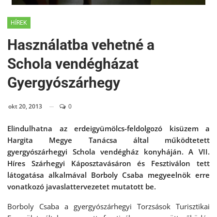
HÍREK
Használatba vehetné a
Schola vendégházat
Gyergyószárhegy
okt 20, 2013
0
Elindulhatna az erdeigyümölcs-feldolgozó kisüzem a
Hargita Megye Tanácsa által működtetett
gyergyószárhegyi Schola vendégház konyháján.
A VII.
Híres Szárhegyi Káposztavásáron és Fesztiválon tett
látogatása alkalmával Borboly Csaba megyeelnök erre
vonatkozó javaslattervezetet mutatott be.
Borboly Csaba a gyergyószárhegyi Torzsások Turisztikai