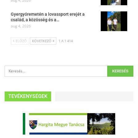
aug 4, 2026
Gyergyóremetén a lovassport erejét a
család, a közösség és a…
aug 4, 2026
ELŐZŐ
KÖVETKEZŐ
1 A 1 414
TEVÉKENYSÉGEK