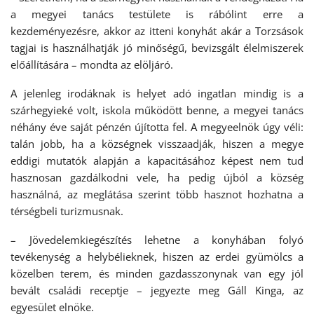
a megyei tanács testülete is rábólint erre a
kezdeményezésre, akkor az itteni konyhát akár a Torzsások
tagjai is használhatják jó minőségű, bevizsgált élelmiszerek
előállítására – mondta az elöljáró.
A jelenleg irodáknak is helyet adó ingatlan mindig is a
szárhegyieké volt, iskola működött benne, a megyei tanács
néhány éve saját pénzén újította fel. A megyeelnök úgy véli:
talán jobb, ha a községnek visszaadják, hiszen a megye
eddigi mutatók alapján a kapacitásához képest nem tud
hasznosan gazdálkodni vele, ha pedig újból a község
használná, az meglátása szerint több hasznot hozhatna a
térségbeli turizmusnak.
– Jövedelemkiegészítés lehetne a konyhában folyó
tevékenység a helybélieknek, hiszen az erdei gyümölcs a
közelben terem, és minden gazdasszonynak van egy jól
bevált családi receptje – jegyezte meg Gáll Kinga, az
egyesület elnöke.