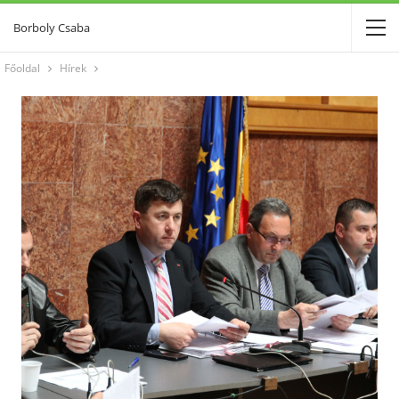
Borboly Csaba
Főoldal
Hírek