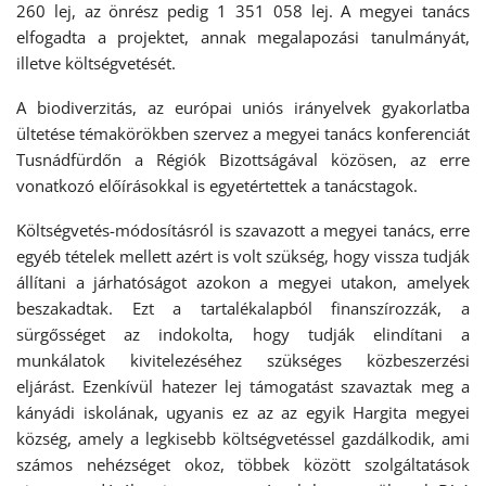
260 lej, az önrész pedig 1 351 058 lej. A megyei tanács
elfogadta a projektet, annak megalapozási tanulmányát,
illetve költségvetését.
A biodiverzitás, az európai uniós irányelvek gyakorlatba
ültetése témakörökben szervez a megyei tanács konferenciát
Tusnádfürdőn a Régiók Bizottságával közösen, az erre
vonatkozó előírásokkal is egyetértettek a tanácstagok.
Költségvetés-módosításról is szavazott a megyei tanács, erre
egyéb tételek mellett azért is volt szükség, hogy vissza tudják
állítani a járhatóságot azokon a megyei utakon, amelyek
beszakadtak. Ezt a tartalékalapból finanszírozzák, a
sürgősséget az indokolta, hogy tudják elindítani a
munkálatok kivitelezéséhez szükséges közbeszerzési
eljárást. Ezenkívül hatezer lej támogatást szavaztak meg a
kányádi iskolának, ugyanis ez az az egyik Hargita megyei
község, amely a legkisebb költségvetéssel gazdálkodik, ami
számos nehézséget okoz, többek között szolgáltatások