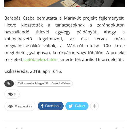
Barabás Csaba bemutatta a Mária-út projekt fejleményeit,
illetve kiosztották a tanácsosoknak a zarándokúton
használandó útlevél egy-egy példányát. Ahogy a
kabinetvezető fogalmazott, az őszi tervek mára
megvalósításokká váltak, a Mária-út utolsó 100 km-e
megtehető gyalogosan, kerékpáron vagy lóhátón. A projekt
részleteit
sajtótájékoztatón
ismertették április 16-án délelőtt.
Csíkszereda, 2018. április 16.
Csíkszeredai Megyei Sürgősségi Kórház
0
Megosztás
Facebook
Twitter