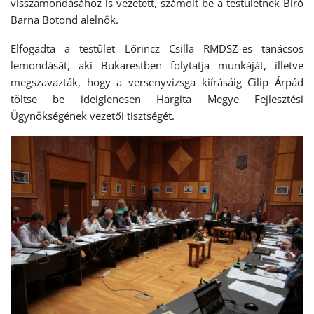
visszamondásához is vezetett, számolt be a testületnek Bíró
Barna Botond alelnök.
Elfogadta a testület Lőrincz Csilla RMDSZ-es tanácsos
lemondását, aki Bukarestben folytatja munkáját, illetve
megszavazták, hogy a versenyvizsga kiírásáig Cilip Árpád
töltse be ideiglenesen Hargita Megye Fejlesztési
Ügynökségének vezetői tisztségét.