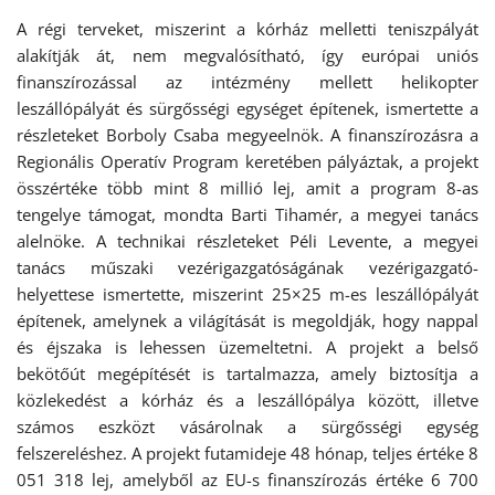
A régi terveket, miszerint a kórház melletti teniszpályát
alakítják át, nem megvalósítható, így európai uniós
finanszírozással az intézmény mellett helikopter
leszállópályát és sürgősségi egységet építenek, ismertette a
részleteket Borboly Csaba megyeelnök. A finanszírozásra a
Regionális Operatív Program keretében pályáztak, a projekt
összértéke több mint 8 millió lej, amit a program 8-as
tengelye támogat, mondta Barti Tihamér, a megyei tanács
alelnöke. A technikai részleteket Péli Levente, a megyei
tanács műszaki vezérigazgatóságának vezérigazgató-
helyettese ismertette, miszerint 25×25 m-es leszállópályát
építenek, amelynek a világítását is megoldják, hogy nappal
és éjszaka is lehessen üzemeltetni. A projekt a belső
bekötőút megépítését is tartalmazza, amely biztosítja a
közlekedést a kórház és a leszállópálya között, illetve
számos eszközt vásárolnak a sürgősségi egység
felszereléshez. A projekt futamideje 48 hónap, teljes értéke 8
051 318 lej, amelyből az EU-s finanszírozás értéke 6 700