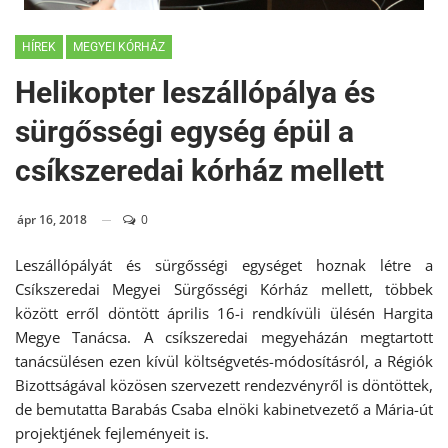
HÍREK
MEGYEI KÓRHÁZ
Helikopter leszállópálya és
sürgősségi egység épül a
csíkszeredai kórház mellett
ápr 16, 2018
0
Leszállópályát és sürgősségi egységet hoznak létre a
Csíkszeredai Megyei Sürgősségi Kórház mellett, többek
között erről döntött április 16-i rendkívüli ülésén Hargita
Megye Tanácsa. A csíkszeredai megyeházán megtartott
tanácsülésen ezen kívül költségvetés-módosításról, a Régiók
Bizottságával közösen szervezett rendezvényről is döntöttek,
de bemutatta Barabás Csaba elnöki kabinetvezető a Mária-út
projektjének fejleményeit is.