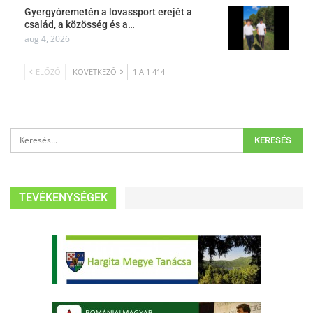
Gyergyóremetén a lovassport erejét a
család, a közösség és a…
aug 4, 2026
ELŐZŐ
KÖVETKEZŐ
1 A 1 414
TEVÉKENYSÉGEK