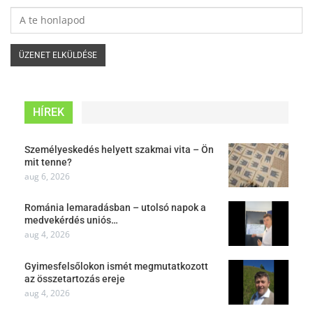
HÍREK
Személyeskedés helyett szakmai vita – Ön
mit tenne?
aug 6, 2026
Románia lemaradásban – utolsó napok a
medvekérdés uniós…
aug 4, 2026
Gyimesfelsőlokon ismét megmutatkozott
az összetartozás ereje
aug 4, 2026