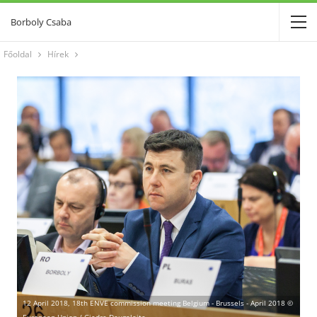
Borboly Csaba
Főoldal
Hírek
12 April 2018, 18th ENVE commission meeting Belgium - Brussels - April 2018 ©