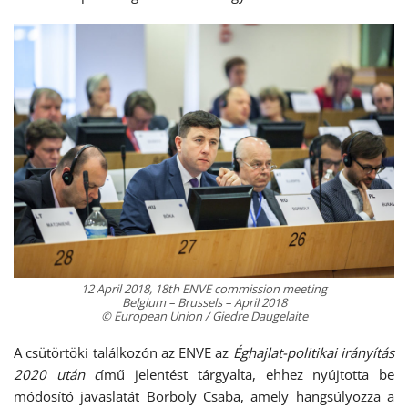
12 April 2018, 18th ENVE commission meeting
Belgium – Brussels – April 2018
© European Union / Giedre Daugelaite
A csütörtöki találkozón az ENVE az
Éghajlat-politikai irányítás
2020 után c
ímű jelentést tárgyalta, ehhez nyújtotta be
módosító javaslatát Borboly Csaba, amely hangsúlyozza a