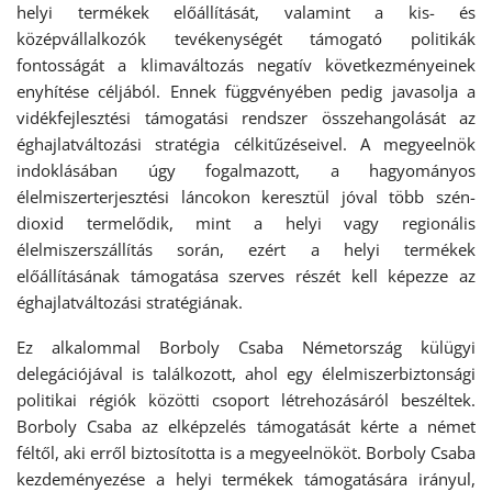
helyi termékek előállítását, valamint a kis- és
középvállalkozók tevékenységét támogató politikák
fontosságát a klimaváltozás negatív következményeinek
enyhítése céljából. Ennek függvényében pedig javasolja a
vidékfejlesztési támogatási rendszer összehangolását az
éghajlatváltozási stratégia célkitűzéseivel. A megyeelnök
indoklásában úgy fogalmazott, a hagyományos
élelmiszerterjesztési láncokon keresztül jóval több szén-
dioxid termelődik, mint a helyi vagy regionális
élelmiszerszállítás során, ezért a helyi termékek
előállításának támogatása szerves részét kell képezze az
éghajlatváltozási stratégiának.
Ez alkalommal Borboly Csaba Németország külügyi
delegációjával is találkozott, ahol egy élelmiszerbiztonsági
politikai régiók közötti csoport létrehozásáról beszéltek.
Borboly Csaba az elképzelés támogatását kérte a német
féltől, aki erről biztosította is a megyeelnököt. Borboly Csaba
kezdeményezése a helyi termékek támogatására irányul,