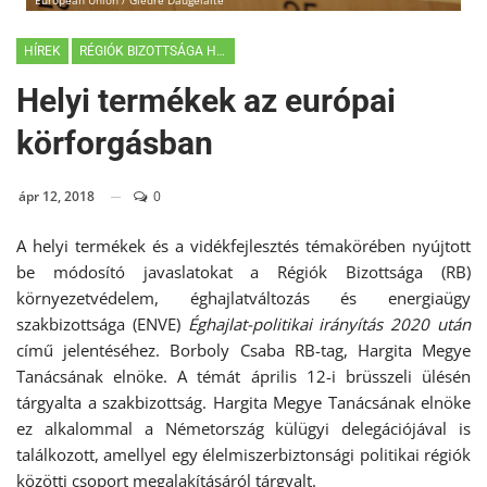
European Union / Giedre Daugelaite
HÍREK
RÉGIÓK BIZOTTSÁGA HÍREK
Helyi termékek az európai
körforgásban
ápr 12, 2018
0
A helyi termékek és a vidékfejlesztés témakörében nyújtott
be módosító javaslatokat a Régiók Bizottsága (RB)
környezetvédelem, éghajlatváltozás és energiaügy
szakbizottsága (ENVE)
Éghajlat-politikai irányítás 2020 után
című jelentéséhez. Borboly Csaba RB-tag, Hargita Megye
Tanácsának elnöke. A témát április 12-i brüsszeli ülésén
tárgyalta a szakbizottság. Hargita Megye Tanácsának elnöke
ez alkalommal a Németország külügyi delegációjával is
találkozott, amellyel egy élelmiszerbiztonsági politikai régiók
közötti csoport megalakításáról tárgyalt.