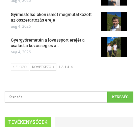
aug 4, 2026
Gyimesfelsőlokon ismét megmutatkozott
az összetartozás ereje
aug 4, 2026
Gyergyóremetén a lovassport erejét a
család, a közösség és a…
aug 4, 2026
ELŐZŐ
KÖVETKEZŐ
1 A 1 414
TEVÉKENYSÉGEK