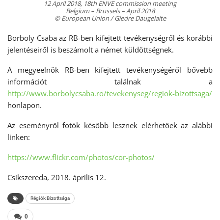
12 April 2018, 18th ENVE commission meeting
Belgium – Brussels – April 2018
© European Union / Giedre Daugelaite
Borboly Csaba az RB-ben kifejtett tevékenységről és korábbi
jelentéseiről is beszámolt a német küldöttségnek.
A megyeelnök RB-ben kifejtett tevékenységéről bővebb
információt találnak a
http://www.borbolycsaba.ro/tevekenyseg/regiok-bizottsaga/
honlapon.
Az eseményről fotók később lesznek elérhetőek az alábbi
linken:
https://www.flickr.com/photos/cor-photos/
Csíkszereda, 2018. április 12.
Régiók Bizottsága
0