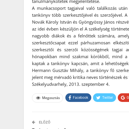
tanulmánykötetek megjelentetése.
A munkacsoport tagjaival való találkozás utá
tankönyv több szerkesztőjével és szerzőjével. A
Novák Károly István és Gyöngyössy János részvét
az idei évben készüljön el A székelység története
nagyobb diákok és a felnőttek számára, amely
szerkesztőcsapat ezzel párhuzamosan elkészít
szerkesztői és szerzői közösségének tagjai 
hónapokban mind szakmai körökből, mind a la
kaptak a tankönyv kapcsán, amit a lehetőségek
Hermann Gusztáv Mihály, a tankönyv fő szerkesz
jelent meg mérvadó kritika neves történészek és 
Székelyudvarhely, 2013. szeptember 4.
Megosztás
Facebook
Twitter
G
ELŐZŐ