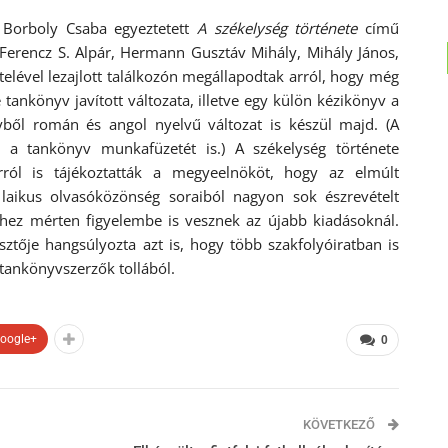
n Borboly Csaba egyeztetett
A székelység története
című
 Ferencz S. Alpár, Hermann Gusztáv Mihály, Mihály János,
elével lezajlott találkozón megállapodtak arról, hogy még
 tankönyv javított változata, illetve egy külön kézikönyv a
ből román és angol nyelvű változat is készül majd. (A
i a tankönyv munkafüzetét is.) A székelység története
arról is tájékoztatták a megyeelnököt, hogy az elmúlt
ikus olvasóközönség soraiból nagyon sok észrevételt
hez mérten figyelembe is vesznek az újabb kiadásoknál.
tője hangsúlyozta azt is, hogy több szakfolyóiratban is
tankönyvszerzők tollából.
oogle+
0
KÖVETKEZŐ