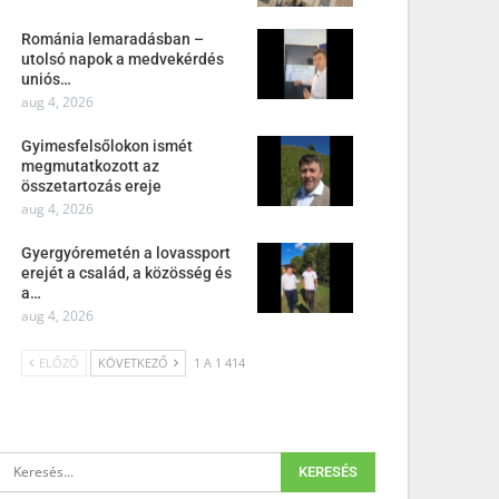
Románia lemaradásban –
utolsó napok a medvekérdés
uniós…
aug 4, 2026
Gyimesfelsőlokon ismét
megmutatkozott az
összetartozás ereje
aug 4, 2026
Gyergyóremetén a lovassport
erejét a család, a közösség és
a…
aug 4, 2026
ELŐZŐ
KÖVETKEZŐ
1 A 1 414