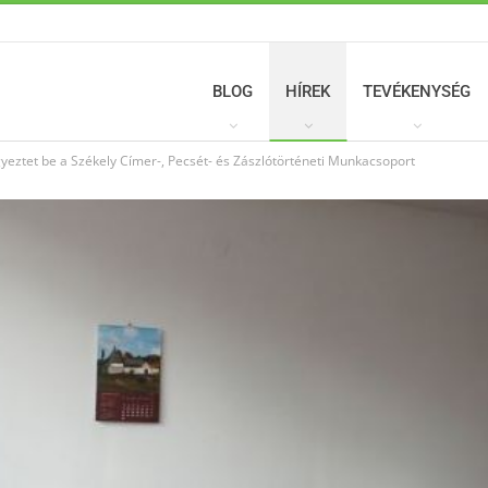
BLOG
HÍREK
TEVÉKENYSÉG
gyeztet be a Székely Címer-, Pecsét- és Zászlótörténeti Munkacsoport