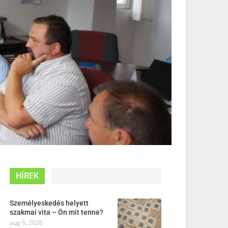
HÍREK
Személyeskedés helyett
szakmai vita – Ön mit tenne?
aug 6, 2026