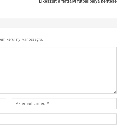
Elkészült a fiatfalvi futballpálya kerítése
nem kerül nyilvánosságra.