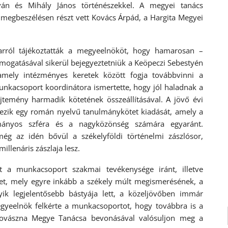
tván és Mihály János történészekkel. A megyei tanács
t megbeszélésen részt vett Kovács Árpád, a Hargita Megyei
rról tájékoztatták a megyeelnököt, hogy hamarosan –
mogatásával sikerül bejegyeztetniük a Keöpeczi Sebestyén
 amely intézményes keretek között fogja továbbvinni a
nkacsoport koordinátora ismertette, hogy jól haladnak a
temény harmadik kötetének összeállításával. A jövő évi
rvezik egy román nyelvű tanulmánykötet kiadását, amely a
ányos szféra és a nagyközönség számára egyaránt.
ég az idén bővül a székelyföldi történelmi zászlósor,
llenáris zászlaja lesz.
ét a munkacsoport szakmai tevékenysége iránt, illetve
let, mely egyre inkább a székely múlt megismerésének, a
ik legjelentősebb bástyája lett, a közeljövőben immár
gyeelnök felkérte a munkacsoportot, hogy továbbra is a
e Kovászna Megye Tanácsa bevonásával valósuljon meg a