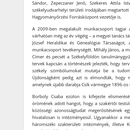
Sándor, Zepeczaner Jenő, Szekeres Attila Is
székelyudvarhelyi területi irodájában megtartot
Hagyományőrzési Forrásközpont vezetője is.
A 2009-ben megalakult munkacsoport tagjai a
várhatóan még az év végéig – a megyei tanács tá
József Heraldikai és Genealógiai Társaságot,
munkacsoport tevékenységét. Mihály János, a mu
Címer és pecsét a Székelyföldön tanulmánygyűj
tervek kapcsán a történészek jelezték, hogy te
székely szimbólumokat mutatja be a tudom
Újdonságként pedig azt is elmondták, hogy m
amelynek újabb darabja Csík vármegye 1896-os mi
Borboly Csaba ezúton is kifejezte elismerés
örömének adott hangot, hogy a szakértői testü
közösségi azonosságtudat megerősítésének egy
hivatalosan is intézményesül. Ugyanakkor a me
háromszéki szakterületi intézmények, illetv