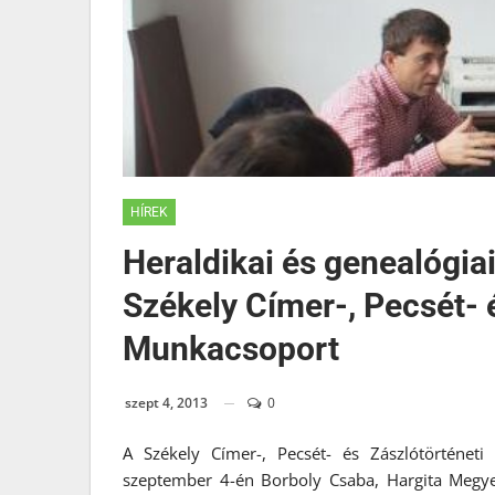
HÍREK
Heraldikai és genealógiai
Székely Címer-, Pecsét- 
Munkacsoport
szept 4, 2013
0
A Székely Címer-, Pecsét- és Zászlótörténeti
szeptember 4-én Borboly Csaba, Hargita Megye