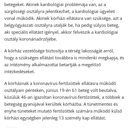
betegeket. Akinek kardiológiai problémája van, az a
sürgősségi osztályra jelentkezhet, a kardiológiai ügyeleti
vonal működik. Akinek kórházi ellátásra van szüksége, azt a
belgyógyászati osztályra utalják be, ha pedig súlyos beteg,
aki speciális ellátást igényel, akkor felveszik a kardiológiai
osztály koronáriaőrzőjébe.
A kórház vezetősége biztosítja a térség lakosságát arról,
hogy a szükséges ellátást továbbra is mindenki megkapja, és
az intézmény alkalmazottai betartják a megelőző
intézkedéseket.
A kórháznak a koronavírus-fertőzöttek ellátásra működő
osztályain pénteken, június 19-én 61 beteg volt beutalva,
közülük 46-an igazoltan koronavírus-fertőzöttek, a többiek a
betegség gyanújával kerültek kórházba. A tünetmentes és
enyhe tüneteket mutató fertőzöttek számára működő külső
kórházi egységben jelenleg 13 személy kap ellátást.