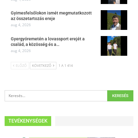
Gyimesfelsőlokon ismét megmutatkozott
az összetartozás ereje
aug 4, 2026
Gyergyóremetén a lovassport erejét a
család, a közösség és a…
aug 4, 2026
ELŐZŐ
KÖVETKEZŐ
1 A 1 414
TEVÉKENYSÉGEK