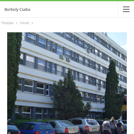
Borboly Csaba
Főoldal
Hírek