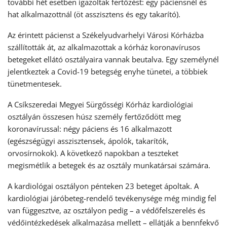
további hét esetben igazoltak fertőzést: egy páciensnél és
hat alkalmazottnál (öt asszisztens és egy takarító).
Az érintett pácienst a Székelyudvarhelyi Városi Kórházba
szállították át, az alkalmazottak a kórház koronavírusos
betegeket ellátó osztályaira vannak beutalva. Egy személynél
jelentkeztek a Covid-19 betegség enyhe tünetei, a többiek
tünetmentesek.
A Csíkszeredai Megyei Sürgősségi Kórház kardiológiai
osztályán összesen húsz személy fertőződött meg
koronavírussal: négy páciens és 16 alkalmazott
(egészségügyi asszisztensek, ápolók, takarítók,
orvosírnokok). A következő napokban a teszteket
megismétlik a betegek és az osztály munkatársai számára.
A kardiológai osztályon pénteken 23 beteget ápoltak. A
kardiológiai járóbeteg-rendelő tevékenysége még mindig fel
van függesztve, az osztályon pedig – a védőfelszerelés és
védőintézkedések alkalmazása mellett – ellátják a bennfekvő