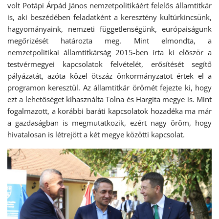
volt Potápi Árpád János nemzetpolitikáért felelős államtitkár
is, aki beszédében feladatként a keresztény kultúrkincsünk,
hagyományaink, nemzeti függetlenségünk, európaiságunk
megőrizését határozta meg. Mint elmondta, a
nemzetpolitikai államtitkárság 2015-ben írta ki először a
testvérmegyei kapcsolatok felvételét, erősítését segítő
pályázatát, azóta közel ötszáz önkormányzatot értek el a
programon keresztül. Az államtitkár örömét fejezte ki, hogy
ezt a lehetőséget kihasználta Tolna és Hargita megye is. Mint
fogalmazott, a korábbi baráti kapcsolatok hozadéka ma már
a gazdaságban is megmutatkozik, ezért nagy öröm, hogy
hivatalosan is létrejött a két megye közötti kapcsolat.