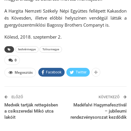
A Hargita Nemzeti Székely Népi Együttes fellépett Kakasdon
és Kövesden, illetve előbbi helyszínen vendégül látták a
gyergyószentmiklósi Bagossy Brothers Companyt is.
Kölesd, 2018. szeptember 2.
testvérmegye
Tolna megye
0
Megosztás
Facebook
Twitter
ELŐZŐ
KÖVETKEZŐ
Medvék tartják rettegésben
Madéfalvi Hagymafesztivál
a csíkszeredai Mikó utca
– jubileumi
lakóit
rendezvénysorozat kezdődik