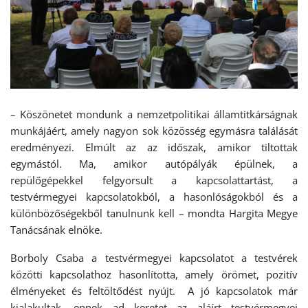
– Köszönetet mondunk a nemzetpolitikai államtitkárságnak
munkájáért, amely nagyon sok közösség egymásra találását
eredményezi. Elmúlt az az időszak, amikor tiltottak
egymástól. Ma, amikor autópályák épülnek, a
repülőgépekkel felgyorsult a kapcsolattartást, a
testvérmegyei kapcsolatokból, a hasonlóságokból és a
különbözőségekből tanulnunk kell – mondta Hargita Megye
Tanácsának elnöke.
Borboly Csaba a testvérmegyei kapcsolatot a testvérek
közötti kapcsolathoz hasonlította, amely örömet, pozitív
élményeket és feltöltődést nyújt. A jó kapcsolatok már
kialakultak, ennek ad keretet az aláírt testvérmegyei