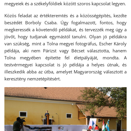
megyeiek és a székelyföldiek között szoros kapcsolat legyen.
Közös feladat az értékteremtés és a közösségépítés, kezdte
beszédét Borboly Csaba. Úgy fogalmazott, fontos, hogy
megkeressék a követendő példákat, és tervezzék meg úgy a
jövőt, hogy tudjanak egymástól tanulni. Olyan jó példákra
van szükség, mint a Tolna megyei fotográfus, Escher Károly
példája, aki nem Párizst vagy Bécset választotta, hanem
Tolna megyében építette fel életpályáját, mondta. A
testvérmegyei kapcsolat is jó példája a helyes útnak, és
illeszkedik abba az útba, amelyet Magyarország választott a
keresztény nemzetépítésért.