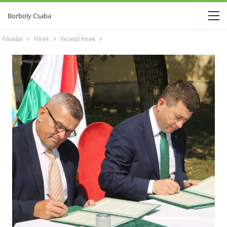
Borboly Csaba
Főoldal
Hírek
Vezető hírek