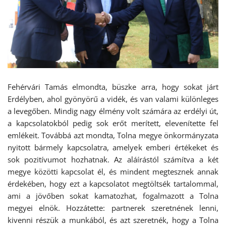
Fehérvári Tamás elmondta, büszke arra, hogy sokat járt
Erdélyben, ahol gyönyörű a vidék, és van valami különleges
a levegőben. Mindig nagy élmény volt számára az erdélyi út,
a kapcsolatokból pedig sok erőt merített, elevenítette fel
emlékeit. Továbbá azt mondta, Tolna megye önkormányzata
nyitott bármely kapcsolatra, amelyek emberi értékeket és
sok pozitívumot hozhatnak. Az aláírástól számítva a két
megye közötti kapcsolat él, és mindent megtesznek annak
érdekében, hogy ezt a kapcsolatot megtöltsék tartalommal,
ami a jövőben sokat kamatozhat, fogalmazott a Tolna
megyei elnök. Hozzátette: partnerek szeretnének lenni,
kivenni részük a munkából, és azt szeretnék, hogy a Tolna