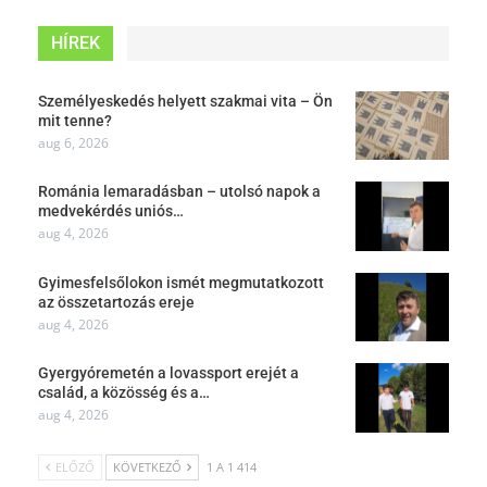
HÍREK
Személyeskedés helyett szakmai vita – Ön
mit tenne?
aug 6, 2026
Románia lemaradásban – utolsó napok a
medvekérdés uniós…
aug 4, 2026
Gyimesfelsőlokon ismét megmutatkozott
az összetartozás ereje
aug 4, 2026
Gyergyóremetén a lovassport erejét a
család, a közösség és a…
aug 4, 2026
ELŐZŐ
KÖVETKEZŐ
1 A 1 414