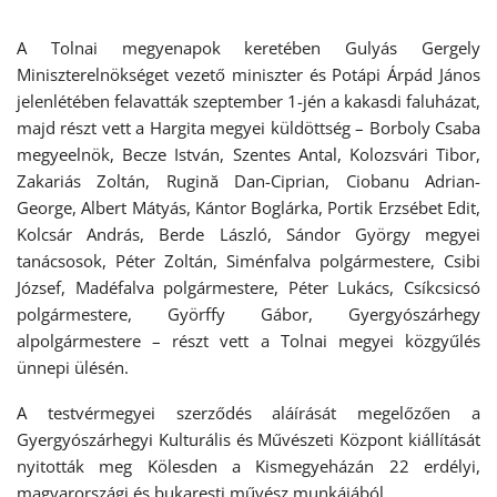
A Tolnai megyenapok keretében Gulyás Gergely
Miniszterelnökséget vezető miniszter és Potápi Árpád János
jelenlétében felavatták szeptember 1-jén a kakasdi faluházat,
majd részt vett a Hargita megyei küldöttség – Borboly Csaba
megyeelnök, Becze István, Szentes Antal, Kolozsvári Tibor,
Zakariás Zoltán, Rugină Dan-Ciprian, Ciobanu Adrian-
George, Albert Mátyás, Kántor Boglárka, Portik Erzsébet Edit,
Kolcsár András, Berde László, Sándor György megyei
tanácsosok, Péter Zoltán, Siménfalva polgármestere, Csibi
József, Madéfalva polgármestere, Péter Lukács, Csíkcsicsó
polgármestere, Györffy Gábor, Gyergyószárhegy
alpolgármestere – részt vett a Tolnai megyei közgyűlés
ünnepi ülésén.
A testvérmegyei szerződés aláírását megelőzően a
Gyergyószárhegyi Kulturális és Művészeti Központ kiállítását
nyitották meg Kölesden a Kismegyeházán 22 erdélyi,
magyarországi és bukaresti művész munkájából.