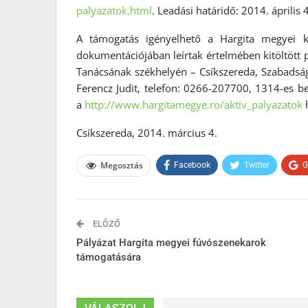
palyazatok.
html
. Leadási határidő: 2014. április 4
A támogatás igényelhető a Hargita megyei ku
dokumentációjában leírtak értelmében kitöltött 
Tanácsának székhelyén – Csíkszereda, Szabadság
Ferencz Judit, telefon: 0266-207700, 1314-es b
a
http://www.hargitamegye.ro/
aktiv_palyazatok
Csíkszereda, 2014. március 4.
Megosztás
Facebook
Twitter
G
ELŐZŐ
Pályázat Hargita megyei fúvószenekarok
támogatására