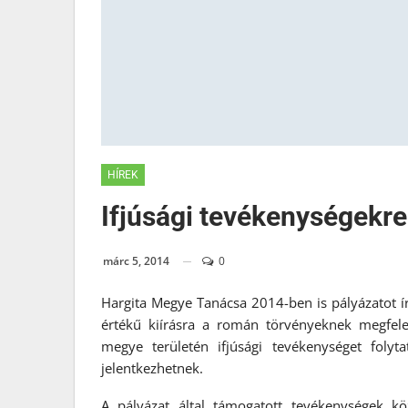
HÍREK
Ifjúsági tevékenységekre 
márc 5, 2014
0
Hargita Megye Tanácsa 2014-ben is pályázatot ír 
értékű kiírásra a román törvényeknek megfelel
megye területén ifjúsági tevékenységet folyt
jelentkezhetnek.
A pályázat által támogatott tevékenységek kö