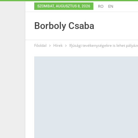
RO
EN
SZOMBAT, AUGUSZTUS 8, 2026
Borboly Csaba
Főoldal
Hírek
Ifjúsági tevékenységekre is lehet pályáz