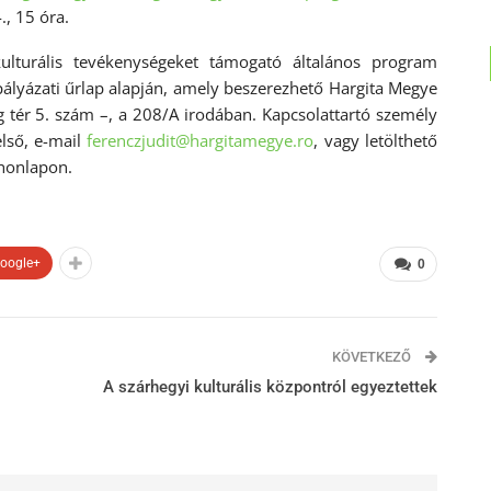
., 15 óra.
lturális tevékenységeket támogató általános program
pályázati űrlap alapján, amely beszerezhető Hargita Megye
 tér 5. szám –, a 208/A irodában. Kapcsolattartó személy
első, e-mail
ferenczjudit@hargitamegye.ro
, vagy letölthető
honlapon.
oogle+
0
KÖVETKEZŐ
A szárhegyi kulturális központról egyeztettek