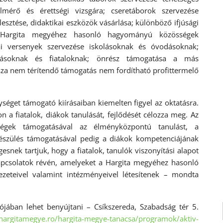
elmérő és érettségi vizsgára; cseretáborok szervezése
lesztése, didaktikai eszközök vásárlása; különböző ifjúsági
a Hargita megyéhez hasonló hagyományú közösségek
olai versenyek szervezése iskolásoknak és óvodásoknak;
lásoknak és fiataloknak; önrész támogatása a más
sza nem térítendő támogatás nem fordítható profittermelő
ységet támogató kiírásaiban kiemelten figyel az oktatásra.
 a fiatalok, diákok tanulását, fejlődését célozza meg. Az
ségek támogatásával az élményközpontú tanulást, a
lkészülés támogatásával pedig a diákok kompetenciájának
snek tartjuk, hogy a fiatalok, tanulók viszonyítási alapot
kapcsolatok révén, amelyeket a Hargita megyéhez hasonló
zeteivel valamint intézményeivel létesítenek – mondta
ójában lehet benyújtani – Csíkszereda, Szabadság tér 5.
/hargitamegye.ro/
hargita-megye-tanacsa/
programok/aktiv-