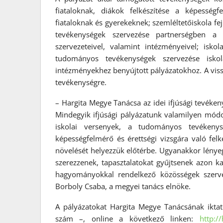
fiataloknak, diákok felkészítése a képességf
fiataloknak és gyerekeknek; szemléltetőiskola fej
tevékenységek szervezése partnerségben 
szervezeteivel, valamint intézményeivel; isk
tudományos tevékenységek szervezése isko
intézményekhez benyújtott pályázatokhoz. A vis
tevékenységre.
– Hargita Megye Tanácsa az idei ifjúsági tevéken
Mindegyik ifjúsági pályázatunk valamilyen módon
iskolai versenyek, a tudományos tevékeny
képességfelmérő és érettségi vizsgára való fe
növelését helyezzük előtérbe. Ugyanakkor lényege
szerezzenek, tapasztalatokat gyűjtsenek azon 
hagyományokkal rendelkező közösségek szerve
Borboly Csaba, a megyei tanács elnöke.
A pályázatokat Hargita Megye Tanácsának iktat
szám –, online a következő linken:
http:/