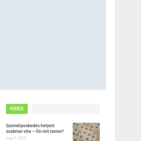
HÍREK
Személyeskedés helyett
szakmai vita – Ön mit tenne?
aug 6, 2026