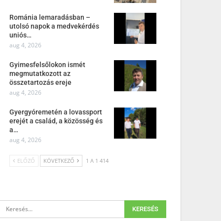
Románia lemaradásban –
utolsó napok a medvekérdés
uniós…
aug 4, 2026
Gyimesfelsőlokon ismét
megmutatkozott az
összetartozás ereje
aug 4, 2026
Gyergyóremetén a lovassport
erejét a család, a közösség és
a…
aug 4, 2026
ELŐZŐ
KÖVETKEZŐ
1 A 1 414