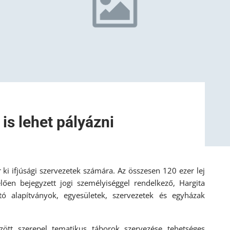
is lehet pályázni
ki ifjúsági szervezetek számára. Az összesen 120 ezer lej
ően bejegyzett jogi személyiséggel rendelkező, Hargita
ató alapítványok, egyesületek, szervezetek és egyházak
zött szerepel tematikus táborok szervezése tehetséges