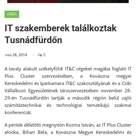
HÍREK
IT szakemberek találkoztak
Tusnádfürdőn
nov 28, 2014
0
A tavaly alakult székelyföldi IT&C cégeket magába foglaló IT
Plus Cluster szervezésében, a Kovászna megyei
Kereskedelmi és Iparkamara IT&C szakosztályának és a Csíki
Vállalkozó Egyesületének társszervezésében november 28-
29-én Tusnádfürdőn tartják a második régión belül zajló
számítástechnikai és technológiai tematikájú szakmai
konferenciát.
A péntek délelőtti megnyitón Kozma István, az IT Plus Cluster
elnöke, Bihari Béla, a Kovászna Megyei Kereskedelmi és