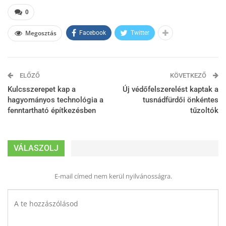
0
Megosztás
Facebook
Twitter
ELŐZŐ
KÖVETKEZŐ
Kulcsszerepet kap a
Új védőfelszerelést kaptak a
hagyományos technológia a
tusnádfürdői önkéntes
fenntartható építkezésben
tűzoltók
VÁLASZOLJ
E-mail címed nem kerül nyilvánosságra.