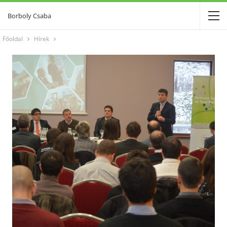
Borboly Csaba
Főoldal
Hírek