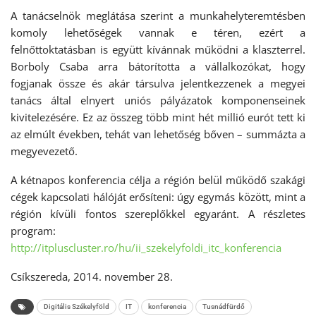
A tanácselnök meglátása szerint a munkahelyteremtésben
komoly lehetőségek vannak e téren, ezért a
felnőttoktatásban is együtt kívánnak működni a klaszterrel.
Borboly Csaba arra bátorította a vállalkozókat, hogy
fogjanak össze és akár társulva jelentkezzenek a megyei
tanács által elnyert uniós pályázatok komponenseinek
kivitelezésére. Ez az összeg több mint hét millió eurót tett ki
az elmúlt években, tehát van lehetőség bőven – summázta a
megyevezető.
A kétnapos konferencia célja a régión belül működő szakági
cégek kapcsolati hálóját erősíteni: úgy egymás között, mint a
régión kívüli fontos szereplőkkel egyaránt. A részletes
program:
http://itpluscluster.ro/hu/ii_szekelyfoldi_itc_konferencia
Csíkszereda, 2014. november 28.
Digitális Székelyföld
IT
konferencia
Tusnádfürdő