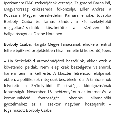
Iparkamara IT&C szekciójának vezetője, Zsigmond Barna Pál,
Magyarország csíkszeredai főkonzulja, Édler András, a
Kovászna Megyei Kereskedelmi Kamara elnöke, továbbá
Borboly Csaba és Tamás Sándor, a két székelyföldi
megyeitanács-elnök köszöntötte a százötven fős
hallgatóságot az Ozone Hotelben.
Borboly Csaba
, Hargita Megye Tanácsának elnöke a lentről
felfele építkező projektekben hisz – emelte ki köszöntőjében.
– Ha Székelyföld autonómiájáról beszélünk, akkor ezek a
követendő példák. Nem elég csak beszélgetni valamiről,
hanem tenni is kell érte. A klaszter létrehozói előljárnak
ebben, a politikusok még csak beszélnek róla. A tanácselnök
felvetette a Székelyföldi IT stratégia kidolgozásának
fontosságát. November 16. bebizonyította az internet és a
kommunikáció fontosságát, Johannis államelnöki
győzelméhez az IT szektor nagyban hozzájárult –
fogalmazott Borboly Csaba.