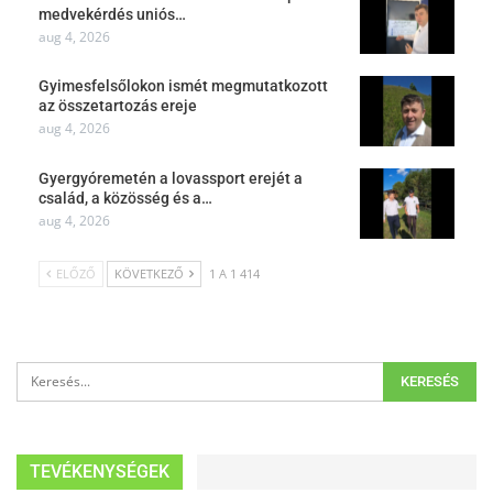
medvekérdés uniós…
aug 4, 2026
Gyimesfelsőlokon ismét megmutatkozott
az összetartozás ereje
aug 4, 2026
Gyergyóremetén a lovassport erejét a
család, a közösség és a…
aug 4, 2026
ELŐZŐ
KÖVETKEZŐ
1 A 1 414
TEVÉKENYSÉGEK