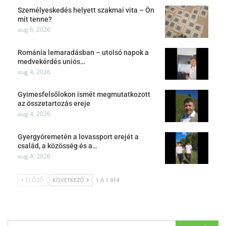
Személyeskedés helyett szakmai vita – Ön
mit tenne?
aug 6, 2026
Románia lemaradásban – utolsó napok a
medvekérdés uniós…
aug 4, 2026
Gyimesfelsőlokon ismét megmutatkozott
az összetartozás ereje
aug 4, 2026
Gyergyóremetén a lovassport erejét a
család, a közösség és a…
aug 4, 2026
ELŐZŐ
KÖVETKEZŐ
1 A 1 414