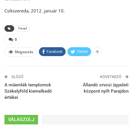
Csíkszereda, 2012. január 10.
Parajd
0
Megosztás
Facebook
Twitter
ELŐZŐ
KÖVETKEZŐ
A műemlék templomok
Állandó orvosi ügyeleti
Székelyföld kiemelkedő
központ nyílt Parajdon
értékei
VÁLASZOLJ