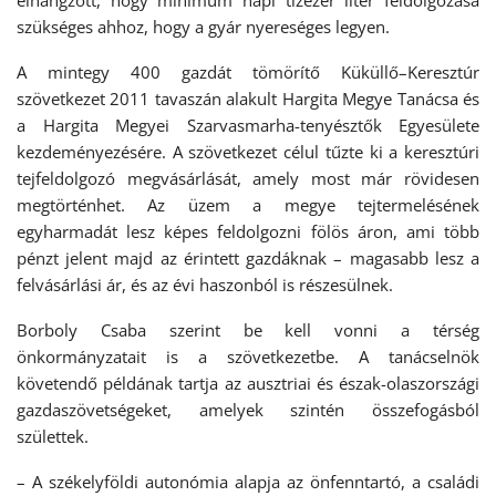
szükséges ahhoz, hogy a gyár nyereséges legyen.
A mintegy 400 gazdát tömörítő Küküllő–Keresztúr
szövetkezet 2011 tavaszán alakult Hargita Megye Tanácsa és
a Hargita Megyei Szarvasmarha-tenyésztők Egyesülete
kezdeményezésére. A szövetkezet célul tűzte ki a keresztúri
tejfeldolgozó megvásárlását, amely most már rövidesen
megtörténhet. Az üzem a megye tejtermelésének
egyharmadát lesz képes feldolgozni fölös áron, ami több
pénzt jelent majd az érintett gazdáknak – magasabb lesz a
felvásárlási ár, és az évi haszonból is részesülnek.
Borboly Csaba szerint be kell vonni a térség
önkormányzatait is a szövetkezetbe. A tanácselnök
követendő példának tartja az ausztriai és észak-olaszországi
gazdaszövetségeket, amelyek szintén összefogásból
születtek.
– A székelyföldi autonómia alapja az önfenntartó, a családi