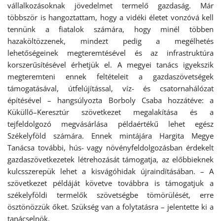
vállalkozásoknak jövedelmet termelő gazdaság. Már
többször is hangoztattam, hogy a vidéki életet vonzóvá kell
tennünk a fiatalok számára, hogy minél többen
hazaköltözzenek, mindezt pedig a megélhetés
lehetőségeinek megteremtésével és az infrastruktúra
korszerűsítésével érhetjük el. A megyei tanács igyekszik
megteremteni ennek feltételeit a gazdaszövetségek
támogatásával, útfelújítással, víz- és csatornahálózat
építésével – hangsúlyozta Borboly Csaba hozzátéve: a
Küküllő–Keresztúr szövetkezet megalakítása és a
tejfeldolgozó megvásárlása példaértékű lehet egész
Székelyföld számára. Ennek mintájára Hargita Megye
Tanácsa további, hús- vagy növényfeldolgozásban érdekelt
gazdaszövetkezetek létrehozását támogatja, az előbbieknek
kulcsszerepük lehet a kisvágóhidak újraindításában. – A
szövetkezet példáját követve továbbra is támogatjuk a
székelyföldi termelők szövetségbe tömörülését, erre
ösztönözzük őket. Szükség van a folytatásra – jelentette ki a
tanácselnök.