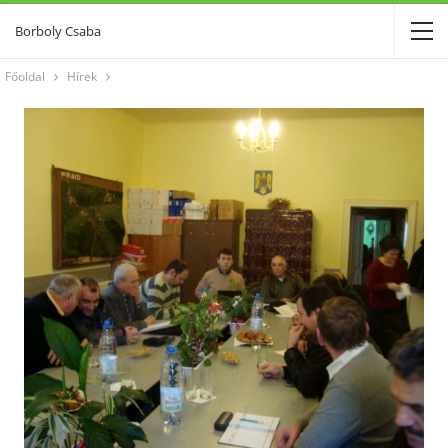
Borboly Csaba
Főoldal
Hírek