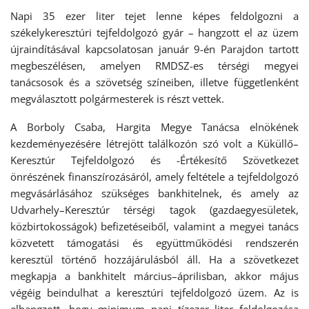
Napi 35 ezer liter tejet lenne képes feldolgozni a
székelykeresztúri tejfeldolgozó gyár – hangzott el az üzem
újraindításával kapcsolatosan január 9-én Parajdon tartott
megbeszélésen, amelyen RMDSZ-es térségi megyei
tanácsosok és a szövetség színeiben, illetve függetlenként
megválasztott polgármesterek is részt vettek.
A Borboly Csaba, Hargita Megye Tanácsa elnökének
kezdeményezésére létrejött találkozón szó volt a Küküllő–
Keresztúr Tejfeldolgozó és -Értékesítő Szövetkezet
önrészének finanszírozásáról, amely feltétele a tejfeldolgozó
megvásárlásához szükséges bankhitelnek, és amely az
Udvarhely–Keresztúr térségi tagok (gazdaegyesületek,
közbirtokosságok) befizetéseiből, valamint a megyei tanács
közvetett támogatási és együttműködési rendszerén
keresztül történő hozzájárulásból áll. Ha a szövetkezet
megkapja a bankhitelt március–áprilisban, akkor május
végéig beindulhat a keresztúri tejfeldolgozó üzem. Az is
elhangzott, hogy minimum napi tízezer liter feldolgozása