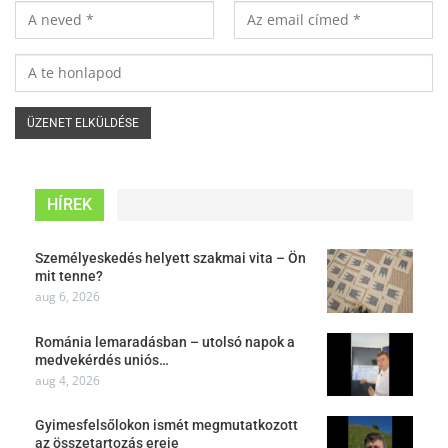
HÍREK
Személyeskedés helyett szakmai vita – Ön
mit tenne?
aug 6, 2026
Románia lemaradásban – utolsó napok a
medvekérdés uniós…
aug 4, 2026
Gyimesfelsőlokon ismét megmutatkozott
az összetartozás ereje