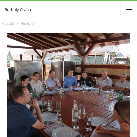
Borboly Csaba
Főoldal
Hírek