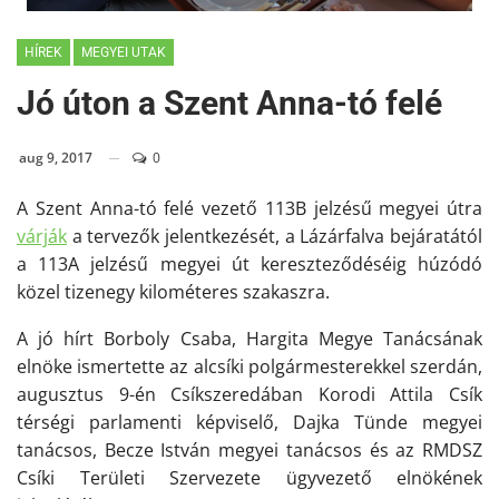
HÍREK
MEGYEI UTAK
Jó úton a Szent Anna-tó felé
aug 9, 2017
0
A Szent Anna-tó felé vezető 113B jelzésű megyei útra
várják
a tervezők jelentkezését, a Lázárfalva bejáratától
a 113A jelzésű megyei út kereszteződéséig húzódó
közel tizenegy kilométeres szakaszra.
A jó hírt Borboly Csaba, Hargita Megye Tanácsának
elnöke ismertette az alcsíki polgármesterekkel szerdán,
augusztus 9-én Csíkszeredában Korodi Attila Csík
térségi parlamenti képviselő, Dajka Tünde megyei
tanácsos, Becze István megyei tanácsos és az RMDSZ
Csíki Területi Szervezete ügyvezető elnökének