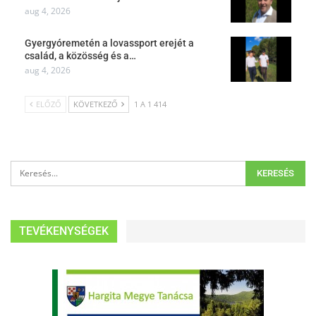
aug 4, 2026
Gyergyóremetén a lovassport erejét a
család, a közösség és a…
aug 4, 2026
ELŐZŐ
KÖVETKEZŐ
1 A 1 414
TEVÉKENYSÉGEK