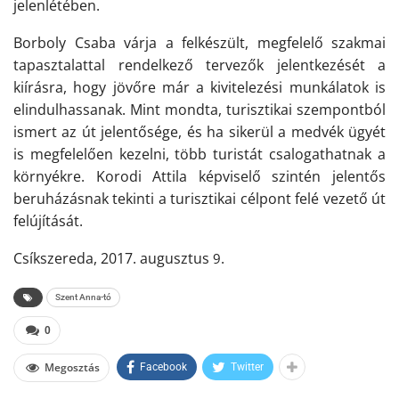
jelenlétében.
Borboly Csaba várja a felkészült, megfelelő szakmai
tapasztalattal rendelkező tervezők jelentkezését a
kiírásra, hogy jövőre már a kivitelezési munkálatok is
elindulhassanak. Mint mondta, turisztikai szempontból
ismert az út jelentősége, és ha sikerül a medvék ügyét
is megfelelően kezelni, több turistát csalogathatnak a
környékre. Korodi Attila képviselő szintén jelentős
beruházásnak tekinti a turisztikai célpont felé vezető út
felújítását.
Csíkszereda, 2017.
augusztus
.
9
Szent Anna-tó
0
Megosztás
Facebook
Twitter