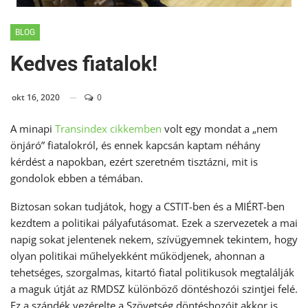
BLOG
Kedves fiatalok!
okt 16, 2020
0
A minapi
Transindex cikkemben
volt egy mondat a „nem
önjáró” fiatalokról, és ennek kapcsán kaptam néhány
kérdést a napokban, ezért szeretném tisztázni, mit is
gondolok ebben a témában.
Biztosan sokan tudjátok, hogy a CSTIT-ben és a MIÉRT-ben
kezdtem a politikai pályafutásomat. Ezek a szervezetek a mai
napig sokat jelentenek nekem, szívügyemnek tekintem, hogy
olyan politikai műhelyekként működjenek, ahonnan a
tehetséges, szorgalmas, kitartó fiatal politikusok megtalálják
a maguk útját az RMDSZ különböző döntéshozói szintjei felé.
Ez a szándék vezérelte a Szövetség döntéshozóit akkor is,