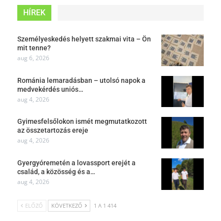
HÍREK
Személyeskedés helyett szakmai vita – Ön
mit tenne?
aug 6, 2026
Románia lemaradásban – utolsó napok a
medvekérdés uniós…
aug 4, 2026
Gyimesfelsőlokon ismét megmutatkozott
az összetartozás ereje
aug 4, 2026
Gyergyóremetén a lovassport erejét a
család, a közösség és a…
aug 4, 2026
ELŐZŐ
KÖVETKEZŐ
1 A 1 414