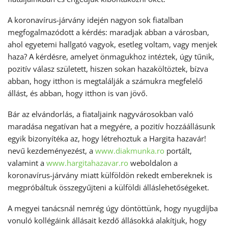
A koronavírus-járvány idején nagyon sok fiatalban
megfogalmazódott a kérdés: maradjak abban a városban,
ahol egyetemi hallgató vagyok, esetleg voltam, vagy menjek
haza? A kérdésre, amelyet önmagukhoz intéztek, úgy tűnik,
pozitív válasz született, hiszen sokan hazaköltöztek, bízva
abban, hogy itthon is megtalálják a számukra megfelelő
állást, és abban, hogy itthon is van jövő.
Bár az elvándorlás, a fiataljaink nagyvárosokban való
maradása negatívan hat a megyére, a pozitív hozzáállásunk
egyik bizonyítéka az, hogy létrehoztuk a Hargita hazavár!
nevű kezdeményezést, a
www.diakmunka.ro
portált,
valamint a
www.hargitahazavar.ro
weboldalon a
koronavírus-járvány miatt külföldön rekedt embereknek is
megpróbáltuk összegyűjteni a külföldi álláslehetőségeket.
A megyei tanácsnál nemrég úgy döntöttünk, hogy nyugdíjba
vonuló kollégáink állásait kezdő állásokká alakítjuk, hogy