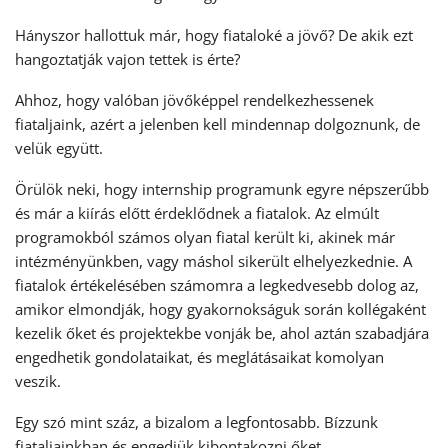
Hányszor hallottuk már, hogy fiataloké a jövő? De akik ezt
hangoztatják vajon tettek is érte?
Ahhoz, hogy valóban jövőképpel rendelkezhessenek
fiataljaink, azért a jelenben kell mindennap dolgoznunk, de
velük együtt.
Örülök neki, hogy internship programunk egyre népszerűbb
és már a kiírás előtt érdeklődnek a fiatalok. Az elmúlt
programokból számos olyan fiatal került ki, akinek már
intézményünkben, vagy máshol sikerült elhelyezkednie. A
fiatalok értékelésében számomra a legkedvesebb dolog az,
amikor elmondják, hogy gyakornokságuk során kollégaként
kezelik őket és projektekbe vonják be, ahol aztán szabadjára
engedhetik gondolataikat, és meglátásaikat komolyan
veszik.
Egy szó mint száz, a bizalom a legfontosabb. Bízzunk
fiataljainkban és engedjük kibontakozni őket.