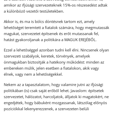
amikor az ifjúsági szervezeteknek 15%-os részesedést adtak
a különböző vezetői testületekben.
Akkor is, és ma is bölcs döntésnek tartom ezt, amely
lehetőséget teremtett a fiatalok számára, hogy megmutassák
magukat, szervezetet építsenek és erőt mutassanak fel,
hatást gyakoroljanak a politikára a MAGUK EREJÉBŐL.
Ezzel a lehetőséggel azonban tudni kell élni. Nincsenek olyan
szervezeti szabályok, keretek, törvények, amelyek
önmagukban biztosítják a hatékony működést: minden az
embereken múlik, jelen esetben a fiatalokon, akik vagy
élnek, vagy nem a lehetőségekkel.
Nekem az a tapasztalatom, hogy valamire jutni az ifjúsági
politikában (is) csak saját erőből lehet. Javaslom: építsetek
szervezetet, hálózatot, harcoljatok, álljatok ki magatokért, ne
engedjétek, hogy bábuként mozgassanak, látszólag előnyös
pozíciókkal lekenyerezzenek, a szervezeten belüli