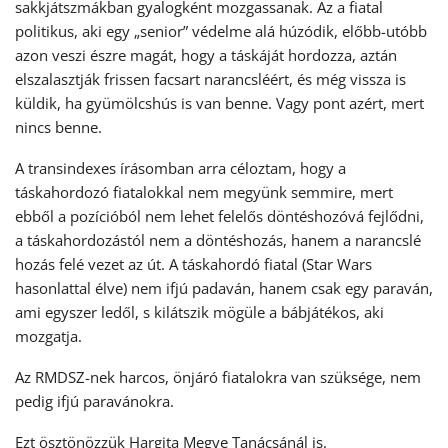
sakkjátszmákban gyalogként mozgassanak. Az a fiatal
politikus, aki egy „senior” védelme alá húzódik, előbb-utóbb
azon veszi észre magát, hogy a táskáját hordozza, aztán
elszalasztják frissen facsart narancsléért, és még vissza is
küldik, ha gyümölcshús is van benne. Vagy pont azért, mert
nincs benne.
A transindexes írásomban arra céloztam, hogy a
táskahordozó fiatalokkal nem megyünk semmire, mert
ebből a pozícióból nem lehet felelős döntéshozóvá fejlődni,
a táskahordozástól nem a döntéshozás, hanem a narancslé
hozás felé vezet az út. A táskahordó fiatal (Star Wars
hasonlattal élve) nem ifjú padaván, hanem csak egy paraván,
ami egyszer ledől, s kilátszik mögüle a bábjátékos, aki
mozgatja.
Az RMDSZ-nek harcos, önjáró fiatalokra van szüksége, nem
pedig ifjú paravánokra.
Ezt ösztönözzük Hargita Megye Tanácsánál is.