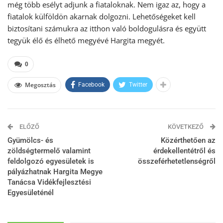
még több esélyt adjunk a fiataloknak. Nem igaz az, hogy a
fiatalok külföldön akarnak dolgozni. Lehetőségeket kell
biztosítani számukra az itthon való boldogulásra és együtt
tegyük élő és élhető megyévé Hargita megyét.
0
Megosztás
Facebook
Twitter
ELŐZŐ
KÖVETKEZŐ
Gyümölcs- és
Közérthetően az
zöldségtermelő valamint
érdekellentétről és
feldolgozó egyesületek is
összeférhetetlenségről
pályázhatnak Hargita Megye
Tanácsa Vidékfejlesztési
Egyesületénél