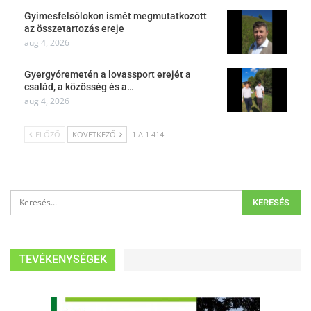
Gyimesfelsőlokon ismét megmutatkozott
az összetartozás ereje
aug 4, 2026
Gyergyóremetén a lovassport erejét a
család, a közösség és a…
aug 4, 2026
ELŐZŐ
KÖVETKEZŐ
1 A 1 414
TEVÉKENYSÉGEK