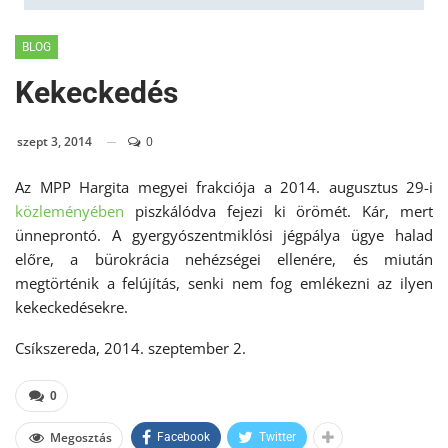
BLOG
Kekeckedés
szept 3, 2014
0
Az MPP Hargita megyei frakciója a 2014. augusztus 29-i
közleményében
piszkálódva fejezi ki örömét. Kár, mert
ünneprontó. A gyergyószentmiklósi jégpálya ügye halad
előre, a bürokrácia nehézségei ellenére, és miután
megtörténik a felújítás, senki nem fog emlékezni az ilyen
kekeckedésekre.
Csíkszereda, 2014. szeptember 2.
0
Megosztás
Facebook
Twitter