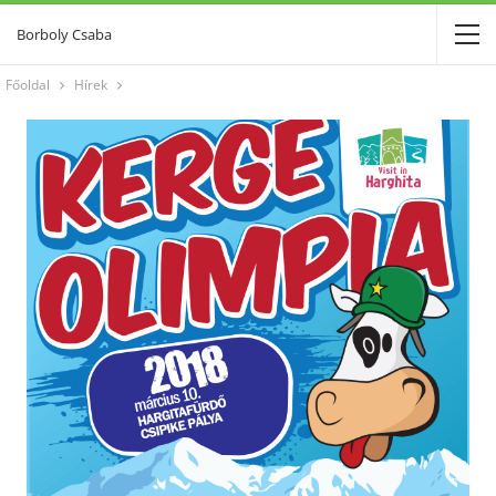
Borboly Csaba
Főoldal
Hírek