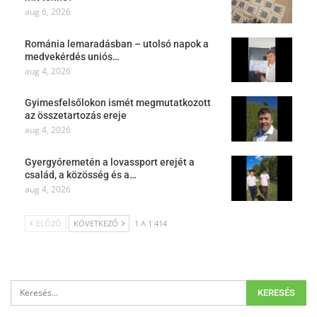
aug 6, 2026
Románia lemaradásban – utolsó napok a
medvekérdés uniós…
aug 4, 2026
Gyimesfelsőlokon ismét megmutatkozott
az összetartozás ereje
aug 4, 2026
Gyergyóremetén a lovassport erejét a
család, a közösség és a…
aug 4, 2026
ELŐZŐ
KÖVETKEZŐ
1 A 1 414