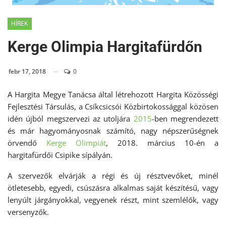
HÍREK
Kerge Olimpia Hargitafürdőn
febr 17, 2018
0
A Hargita Megye Tanácsa által létrehozott Hargita Közösségi
Fejlesztési Társulás, a Csíkcsicsói Közbirtokossággal közösen
idén újból megszervezi az utoljára
2015
-ben megrendezett
és már hagyományosnak számító, nagy népszerűségnek
örvendő
Kerge Olimpiát
, 2018. március 10-én a
hargitafürdői Csipike sípályán.
A szervezők elvárják a régi és új résztvevőket, minél
ötletesebb, egyedi, csúszásra alkalmas saját készítésű, vagy
lenyúlt járgányokkal, vegyenek részt, mint szemlélők, vagy
versenyzők.