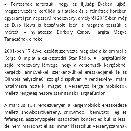
– Fontosnak tartottuk, hogy az Ifjúság Évében újból
megszervezésre kerüljön a fiatalok és a felnőttek körében
egyaránt igen népszerű rendezvény, amelyről 2015-ben még
az Euro News is beszámolt! Idén is magasra tesszük a
mércét! – nyilatkozta Borboly Csaba, Hargita Megye
Tanácsának elnöke.
2001-ben 17 évvel ezelőtt szervezte meg első alkalommal a
Kerge Olimpiát a csíkszeredai Star Rádió. A Hargitafürdőn
zajló rendezvény lényege, hogy a versenyzők kergébbnél
kergébb járművekkel, szerkentyűkkel ereszkedjenek le az
Olimpia helyszínéül szolgáló sípályán. A rendezvény mára
hatalmasra nőtte ki magát, a versenyző kerge mobilosok
mellett rengeteg nézőre számítanak Hargitafürdőn.
A március 10-i rendezvényen a kergemobilok ereszkedése
mellett snowboardverseny, snowmobil bemutató, jég és
fafaragás, asszonycipelés, szabadtéri koncert és buli is lesz,
de nem maradhat el az immár klasszikus versenyszámnak