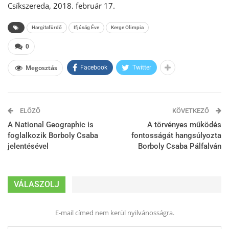
Csíkszereda, 2018. február 17.
Hargitafürdő
Ifjúság Éve
Kerge Olimpia
0
Megosztás
Facebook
Twitter
ELŐZŐ
KÖVETKEZŐ
A National Geographic is
A törvényes működés
foglalkozik Borboly Csaba
fontosságát hangsúlyozta
jelentésével
Borboly Csaba Pálfalván
VÁLASZOLJ
E-mail címed nem kerül nyilvánosságra.