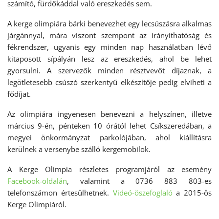
számító, fürdőkáddal való ereszkedés sem.
A kerge olimpiára bárki benevezhet egy lecsúszásra alkalmas
járgánnyal, mára viszont szempont az irányíthatóság és
fékrendszer, ugyanis egy minden nap használatban lévő
kitaposott sípályán lesz az ereszkedés, ahol be lehet
gyorsulni. A szervezők minden résztvevőt díjaznak, a
legötletesebb csúszó szerkentyű elkészítője pedig elviheti a
fődíjat.
Az olimpiára ingyenesen benevezni a helyszínen, illetve
március 9-én, pénteken 10 órától lehet Csíkszeredában, a
megyei önkormányzat parkolójában, ahol kiállításra
kerülnek a versenybe szálló kergemobilok.
A Kerge Olimpia részletes programjáról az esemény
Facebook-oldalán
, valamint a 0736 883 803-es
telefonszámon értesülhetnek.
Videó-öszefoglaló
a 2015-ös
Kerge Olimpiáról.