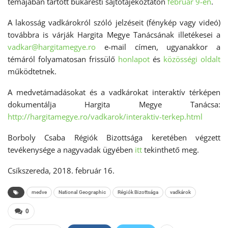
témájában tartott bukaresti sajtótájékoztatón
február 9-én
.
A lakosság vadkárokról szóló jelzéseit (fénykép vagy videó)
továbbra is várják Hargita Megye Tanácsának illetékesei a
vadkar@hargitamegye.ro
e-mail címen, ugyanakkor a
témáról folyamatosan frissülő
honlapot
és
közösségi oldalt
működtetnek.
A medvetámadásokat és a vadkárokat interaktív térképen
dokumentálja Hargita Megye Tanácsa:
http://hargitamegye.ro/vadkarok/interaktiv-terkep.html
Borboly Csaba Régiók Bizottsága keretében végzett
tevékenysége a nagyvadak ügyében
itt
tekinthető meg.
Csíkszereda, 2018. február 16.
medve
National Geographic
Régiók Bizottsága
vadkárok
0