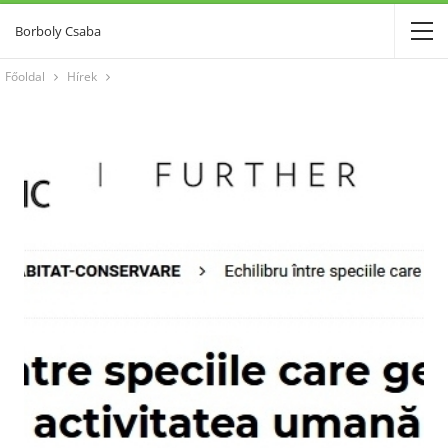
Borboly Csaba
Főoldal
Hírek