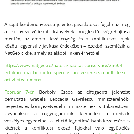
A saját kezdeményezésű jelentés javaslatokat fogalmaz meg
a környezetvédelmi irányelvek megfelelő végrehajtása
mentén, az emberi tevékenység és a konfliktusos fajok
közötti egyensúly javítása érdekében – ezekből szemlézik a
NatGeo cikke, amely az alábbi linken érhető el:
https://www.natgeo.ro/natura/habitat-conservare/25604-
echilibru-mai-bun-intre-speciile-care-genereaza-conflicte-si-
activitatea-umana
Február 7-én
Borboly Csaba az elfogadott jelentést
bemutatta Grațiela Leocadia Gavrilescu miniszterelnök-
helyettes és környezetvédelmi miniszternek is Bukarestben.
Ugyanakkor a nagyragadozók, kiemelten a medvék
veszélyes egyedeinek a lehető legoptimálisabb kezelésére is
kitértek a konfliktust okozó fajokkal való együttélés