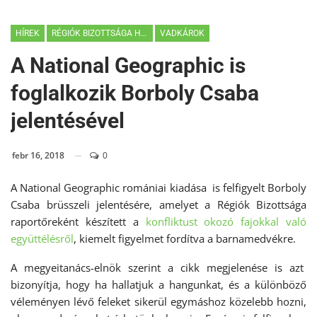
HÍREK
RÉGIÓK BIZOTTSÁGA HÍREK
VADKÁROK
A National Geographic is
foglalkozik Borboly Csaba
jelentésével
febr 16, 2018
0
A National Geographic romániai kiadása is felfigyelt Borboly
Csaba brüsszeli jelentésére, amelyet a Régiók Bizottsága
raportőreként készített a
konfliktust okozó fajokkal való
együttélésről
, kiemelt figyelmet fordítva a barnamedvékre.
A megyeitanács-elnök szerint a cikk megjelenése is azt
bizonyítja, hogy ha hallatjuk a hangunkat, és a különböző
véleményen lévő feleket sikerül egymáshoz közelebb hozni,