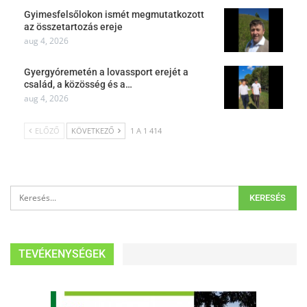
Gyimesfelsőlokon ismét megmutatkozott
az összetartozás ereje
aug 4, 2026
Gyergyóremetén a lovassport erejét a
család, a közösség és a…
aug 4, 2026
ELŐZŐ
KÖVETKEZŐ
1 A 1 414
TEVÉKENYSÉGEK