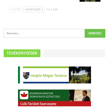
ELŐZŐ
KÖVETKEZŐ
1 A 1 414
TEVÉKENYSÉGEK