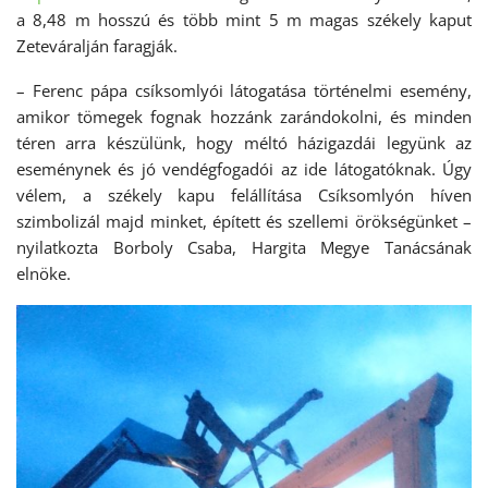
a 8,48 m hosszú és több mint 5 m magas székely kaput
Zeteváralján faragják.
– Ferenc pápa csíksomlyói látogatása történelmi esemény,
amikor tömegek fognak hozzánk zarándokolni, és minden
téren arra készülünk, hogy méltó házigazdái legyünk az
eseménynek és jó vendégfogadói az ide látogatóknak. Úgy
vélem, a székely kapu felállítása Csíksomlyón híven
szimbolizál majd minket, épített és szellemi örökségünket –
nyilatkozta Borboly Csaba, Hargita Megye Tanácsának
elnöke.