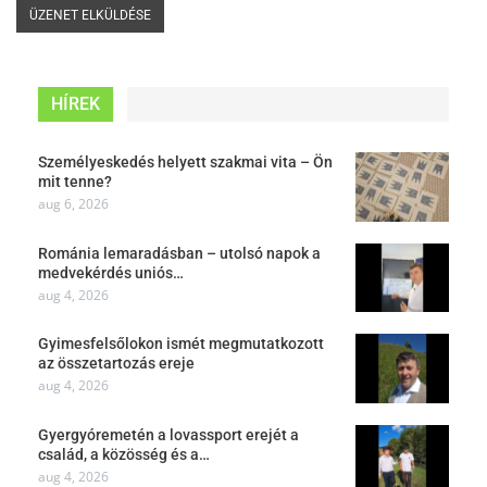
HÍREK
Személyeskedés helyett szakmai vita – Ön
mit tenne?
aug 6, 2026
Románia lemaradásban – utolsó napok a
medvekérdés uniós…
aug 4, 2026
Gyimesfelsőlokon ismét megmutatkozott
az összetartozás ereje
aug 4, 2026
Gyergyóremetén a lovassport erejét a
család, a közösség és a…
aug 4, 2026