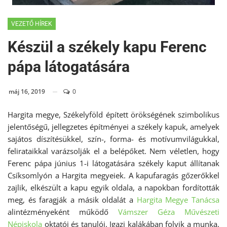
VEZETŐ HÍREK
Készül a székely kapu Ferenc
pápa látogatására
máj 16, 2019
0
Hargita megye, Székelyföld épített örökségének szimbolikus
jelentőségű, jellegzetes építményei a székely kapuk, amelyek
sajátos díszítésükkel, szín-, forma- és motívumvilágukkal,
felirataikkal varázsolják el a belépőket. Nem véletlen, hogy
Ferenc pápa június 1-i látogatására székely kaput állítanak
Csíksomlyón a Hargita megyeiek. A kapufaragás gőzerőkkel
zajlik, elkészült a kapu egyik oldala, a napokban fordították
meg, és faragják a másik oldalát a
Hargita Megye Tanácsa
alintézményeként működő
Vámszer Géza Művészeti
Népiskola
oktatói és tanulói. Igazi kalákában folyik a munka,