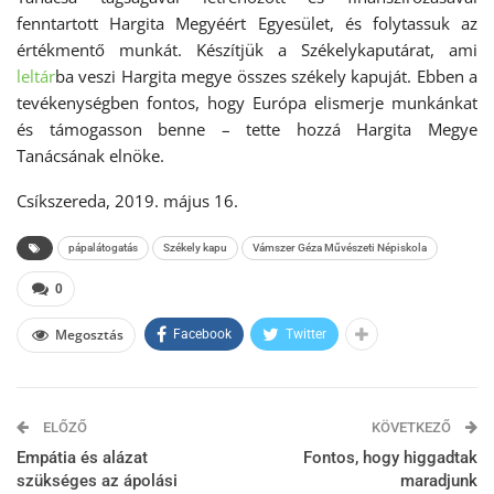
fenntartott Hargita Megyéért Egyesület, és folytassuk az
értékmentő munkát. Készítjük a Székelykaputárat, ami
leltár
ba veszi Hargita megye összes székely kapuját. Ebben a
tevékenységben fontos, hogy Európa elismerje munkánkat
és támogasson benne – tette hozzá Hargita Megye
Tanácsának elnöke.
Csíkszereda, 2019. május 16.
pápalátogatás
Székely kapu
Vámszer Géza Művészeti Népiskola
0
Megosztás
Facebook
Twitter
ELŐZŐ
KÖVETKEZŐ
Empátia és alázat
Fontos, hogy higgadtak
szükséges az ápolási
maradjunk