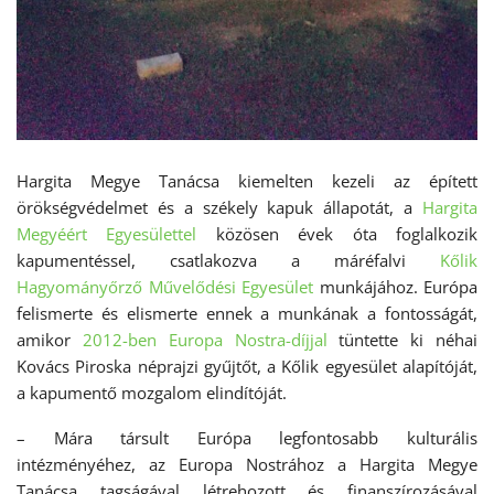
Hargita Megye Tanácsa kiemelten kezeli az épített
örökségvédelmet és a székely kapuk állapotát, a
Hargita
Megyéért Egyesülettel
közösen évek óta foglalkozik
kapumentéssel, csatlakozva a máréfalvi
Kőlik
Hagyományőrző Művelődési Egyesület
munkájához. Európa
felismerte és elismerte ennek a munkának a fontosságát,
amikor
2012-ben Europa Nostra-díjjal
tüntette ki néhai
Kovács Piroska néprajzi gyűjtőt, a Kőlik egyesület alapítóját,
a kapumentő mozgalom elindítóját.
– Mára társult Európa legfontosabb kulturális
intézményéhez, az Europa Nostrához a Hargita Megye
Tanácsa tagságával létrehozott és finanszírozásával