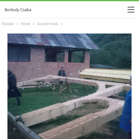
Borboly Csaba
Főoldal
Hírek
Vezető hírek