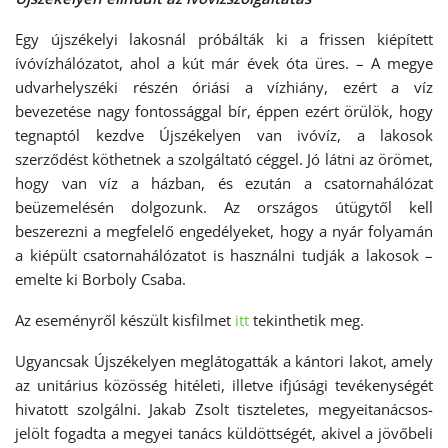
Egy újszékelyi lakosnál próbálták ki a frissen kiépített
ívóvízhálózatot, ahol a kút már évek óta üres. – A megye
udvarhelyszéki részén óriási a vízhiány, ezért a víz
bevezetése nagy fontossággal bír, éppen ezért örülök, hogy
tegnaptól kezdve Újszékelyen van ivóvíz, a lakosok
szerződést köthetnek a szolgáltató céggel. Jó látni az örömet,
hogy van víz a házban, és ezután a csatornahálózat
beüzemelésén dolgozunk. Az országos útügytől kell
beszerezni a megfelelő engedélyeket, hogy a nyár folyamán
a kiépült csatornahálózatot is használni tudják a lakosok –
emelte ki Borboly Csaba.
Az eseményről készült kisfilmet
itt
tekinthetik meg.
Ugyancsak Újszékelyen meglátogatták a kántori lakot, amely
az unitárius közösség hitéleti, illetve ifjúsági tevékenységét
hivatott szolgálni. Jakab Zsolt tiszteletes, megyeitanácsos-
jelölt fogadta a megyei tanács küldöttségét, akivel a jövőbeli