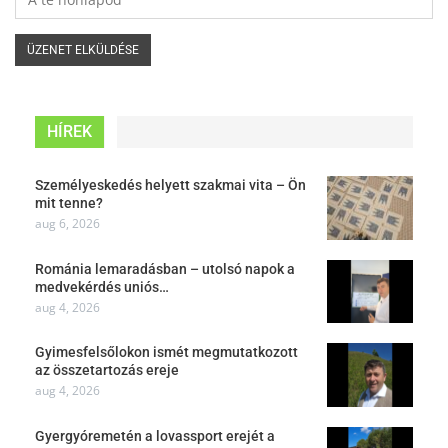
HÍREK
Személyeskedés helyett szakmai vita – Ön
mit tenne?
aug 6, 2026
Románia lemaradásban – utolsó napok a
medvekérdés uniós…
aug 4, 2026
Gyimesfelsőlokon ismét megmutatkozott
az összetartozás ereje
aug 4, 2026
Gyergyóremetén a lovassport erejét a