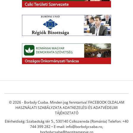
© 2026 - Borboly Csaba. Minden jog fenntartva!
FACEBOOK OLDALAM
HASZNÁLATI SZABÁLYZATA
ADATKEZELÉSI ÉS ADATVÉDELMI
TÁJÉKOZTATÓ
Elérhetőség: Szabadság tér 5., 530140 Csíkszereda (Románia) Telefon: +40
744 399 282 • E-mail:
info@borbolycsaba.ro
,
borbolycsaba@hargitamegye.ro