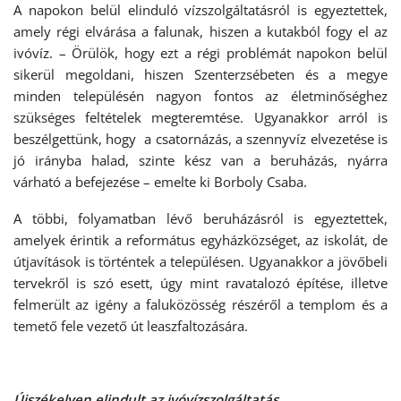
A napokon belül elinduló vízszolgáltatásról is egyeztettek,
amely régi elvárása a falunak, hiszen a kutakból fogy el az
ivóvíz. – Örülök, hogy ezt a régi problémát napokon belül
sikerül megoldani, hiszen Szenterzsébeten és a megye
minden településén nagyon fontos az életminőséghez
szükséges feltételek megteremtése. Ugyanakkor arról is
beszélgettünk, hogy a csatornázás, a szennyvíz elvezetése is
jó irányba halad, szinte kész van a beruházás, nyárra
várható a befejezése – emelte ki Borboly Csaba.
A többi, folyamatban lévő beruházásról is egyeztettek,
amelyek érintik a református egyházközséget, az iskolát, de
útjavítások is történtek a településen. Ugyanakkor a jövőbeli
tervekről is szó esett, úgy mint ravatalozó építése, illetve
felmerült az igény a faluközösség részéről a templom és a
temető fele vezető út leaszfaltozására.
Újszékelyen elindult az ivóvízszolgáltatás