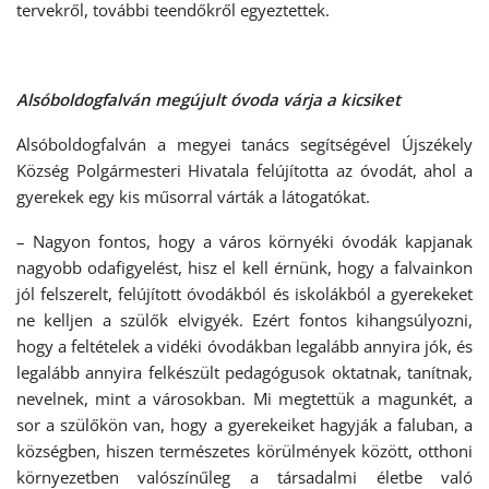
tervekről, további teendőkről egyeztettek.
Alsóboldogfalván megújult óvoda várja a kicsiket
Alsóboldogfalván a megyei tanács segítségével Újszékely
Község Polgármesteri Hivatala felújította az óvodát, ahol a
gyerekek egy kis műsorral várták a látogatókat.
– Nagyon fontos, hogy a város környéki óvodák kapjanak
nagyobb odafigyelést, hisz el kell érnünk, hogy a falvainkon
jól felszerelt, felújított óvodákból és iskolákból a gyerekeket
ne kelljen a szülők elvigyék. Ezért fontos kihangsúlyozni,
hogy a feltételek a vidéki óvodákban legalább annyira jók, és
legalább annyira felkészült pedagógusok oktatnak, tanítnak,
nevelnek, mint a városokban. Mi megtettük a magunkét, a
sor a szülőkön van, hogy a gyerekeiket hagyják a faluban, a
községben, hiszen természetes körülmények között, otthoni
környezetben valószínűleg a társadalmi életbe való