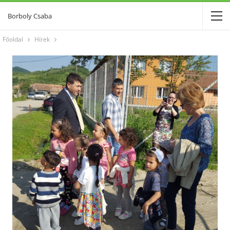
Borboly Csaba
Főoldal
Hírek