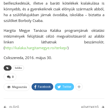
beilleszkedésük, illetve a baráti kötelékek kialakulása is
könnyebb, és a gyerekeiknek csak előnyük származik abból,
ha a szülőfalujukban járnak óvodába, iskolába – biztatta a
szülőket Borboly Csaba.
Hargita Megye Tanácsa Kaláka programjának oktatási
intézmények felújítását célzó megvalósításairól az alábbi
linken láthatnak beszámolót.
(
http://kalaka.hargitamegye.ro/terkep/
)
Csíkszereda, 2016. május 30.
kaláka
0
Megosztás
Facebook
Twitter
ELŐZŐ
KÖVETKEZŐ