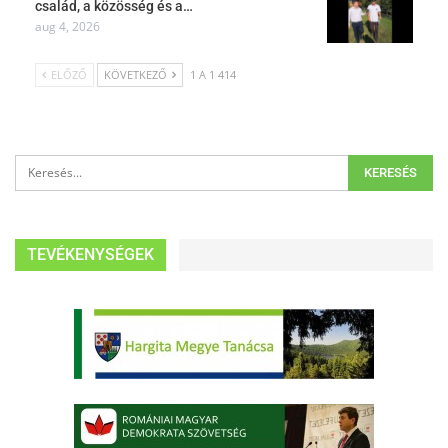
család, a közösség és a…
aug 4, 2026
ELŐZŐ
KÖVETKEZŐ
1 A 1 414
TEVÉKENYSÉGEK