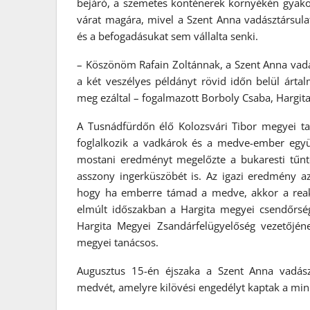
bejáró, a szemetes konténerek környékén gyako
várat magára, mivel a Szent Anna vadásztársula
és a befogadásukat sem vállalta senki.
– Köszönöm Rafain Zoltánnak, a Szent Anna vadás
a két veszélyes példányt rövid időn belül árta
meg ezáltal – fogalmazott Borboly Csaba, Hargi
A Tusnádfürdőn élő Kolozsvári Tibor megyei ta
foglalkozik a vadkárok és a medve-ember együ
mostani eredményt megelőzte a bukaresti tűnt
asszony ingerküszöbét is. Az igazi eredmény az
hogy ha emberre támad a medve, akkor a reakc
elmúlt időszakban a Hargita megyei csendőrség 
Hargita Megyei Zsandárfelügyelőség vezetőjén
megyei tanácsos.
Augusztus 15-én éjszaka a Szent Anna vadás
medvét, amelyre kilövési engedélyt kaptak a min