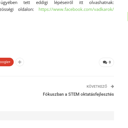
ében tett eddigi lépéseiről itt olvashatnak:
sségi oldalon:
https://www.facebook.com/vadkarok/
oogle+
0
KÖVETKEZŐ
Fókuszban a STEM oktatásfejlesztés