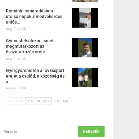
Románia lemaradásban –
utolsó napok a medvekérdés
uniós…
aug 4, 2026
Gyimesfelsőlokon ismét
megmutatkozott az
összetartozás ereje
aug 4, 2026
Gyergyóremetén a lovassport
erejét a család, a közösség és
a…
aug 4, 2026
ELŐZŐ
KÖVETKEZŐ
1 A 1 414