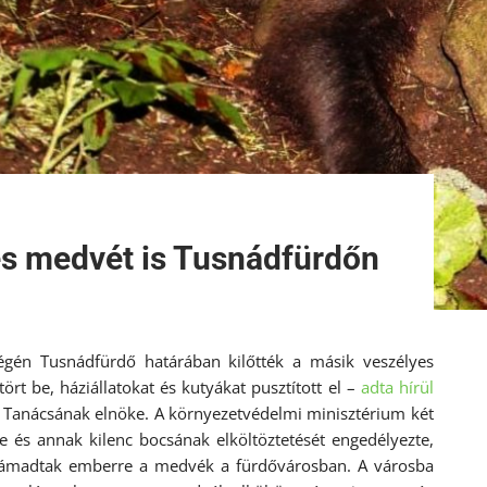
es medvét is Tusnádfürdőn
végén Tusnádfürdő határában kilőtték a másik veszélyes
rt be, háziállatokat és kutyákat pusztított el –
adta hírül
Tanácsának elnöke. A környezetvédelmi minisztérium két
és annak kilenc bocsának elköltöztetését engedélyezte,
 támadtak emberre a medvék a fürdővárosban. A városba