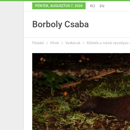
RO
EN
PÉNTEK, AUGUSZTUS 7, 2026
Borboly Csaba
Főoldal
Hírek
Vadkárok
Kilőtték a másik veszélye