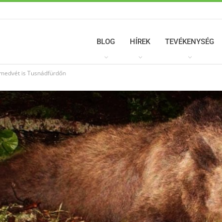
BLOG
HÍREK
TEVÉKENYSÉG
s medvét is Tusnádfürdőn