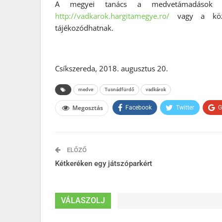
A megyei tanács a medvetámadások ügy
http://vadkarok.hargitamegye.ro/
vagy a közö
tájékozódhatnak.
Csíkszereda, 2018. augusztus 20.
medve
Tusnádfürdő
vadkárok
Megosztás
Facebook
Twitter
G
ELŐZŐ
Kétkeréken egy játszóparkért
VÁLASZOLJ