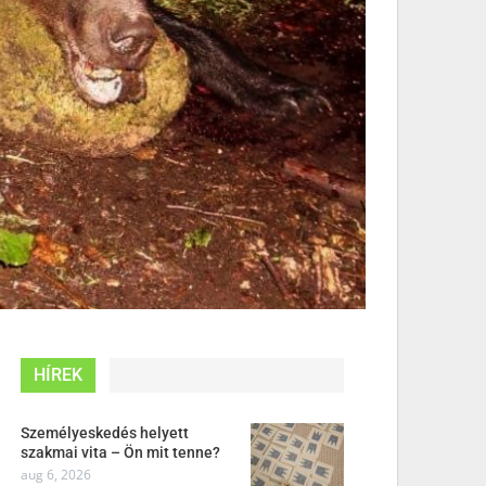
HÍREK
Személyeskedés helyett
szakmai vita – Ön mit tenne?
aug 6, 2026