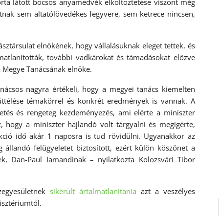
rta látott bocsos anyamedvék elköltöztetése viszont még
tnak sem altatólövedékes fegyvere, sem ketrece nincsen,
ztársulat elnökének, hogy vállalásuknak eleget tettek, és
lmatlanították, további vadkárokat és támadásokat előzve
ta Megye Tanácsának elnöke.
nácsos nagyra értékeli, hogy a megyei tanács kiemelten
ttélése témakörrel és konkrét eredmények is vannak. A
etés és rengeteg kezdeményezés, ami elérte a miniszter
, hogy a miniszter hajlandó volt tárgyalni és megígérte,
ió idő akár 1 naposra is tud rövidülni. Ugyanakkor az
állandó felügyeletet biztosított, ezért külön köszönet a
ek, Dan-Paul Iamandinak – nyilatkozta Kolozsvári Tibor
zegyesületnek
sikerült ártalmatlanítania
azt a veszélyes
isztériumtól.