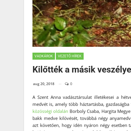
VADKÁROK
VEZETŐ HÍREK
Kilőtték a másik veszély
aug 20, 2018
0
A Szent Anna vadásztársulat illetékesei a hét
medvét is, amely több háztartásba, gazdaságba tö
közösségi oldalán
Borboly Csaba, Hargita Megye 
bakk medve kilövését, továbbá négy anyamedve 
azt követően, hogy idén nyáron négy esetben