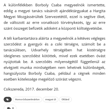
A különfélékben Borboly Csaba megyeelnök ismertette,
eddig a megyei tanács vásárolt ajándéktárgyakat a Hargita
Megyei Mozgássérültek Szervezetétől, ezzel is segítve őket,
de változott az erre vonatkozó törvénykezés, így az erre
szánt összeget befizetik adóként a központi költségvetésbe.
A téli karbantartásra aláírta a megyeelnök a kétéves végleges
szerződést a gyergyói és a csíki térségre, számolt be a
tanácsülésen, Udvarhely térségében hat kistérségre
ideiglenes szerződést kötöttek, mivel ezek esetében óvást
nyújtottak be. A szerződés milyenségétől függetlenül az
elvégzett munka minőségében nem lehetnek különbségek,
hangsúlyozta Borboly Csaba, például a cégnek minden
esetben kötelessége megelőző szórást végezni.
Csíkszereda, 2017. december 20.
Homoródszentmárton
megyei út
Oklánd
0