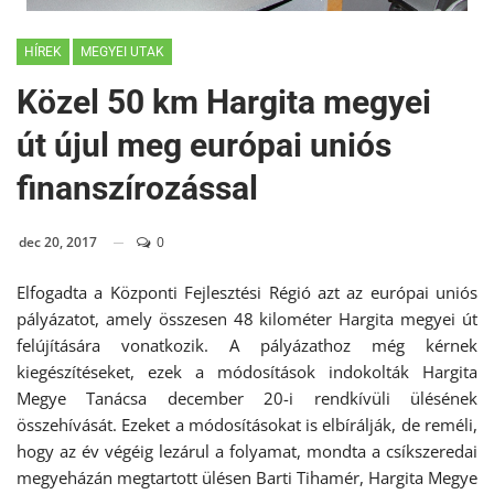
HÍREK
MEGYEI UTAK
Közel 50 km Hargita megyei
út újul meg európai uniós
finanszírozással
dec 20, 2017
0
Elfogadta a Központi Fejlesztési Régió azt az európai uniós
pályázatot, amely összesen 48 kilométer Hargita megyei út
felújítására vonatkozik. A pályázathoz még kérnek
kiegészítéseket, ezek a módosítások indokolták Hargita
Megye Tanácsa december 20-i rendkívüli ülésének
összehívását. Ezeket a módosításokat is elbírálják, de reméli,
hogy az év végéig lezárul a folyamat, mondta a csíkszeredai
megyeházán megtartott ülésen Barti Tihamér, Hargita Megye