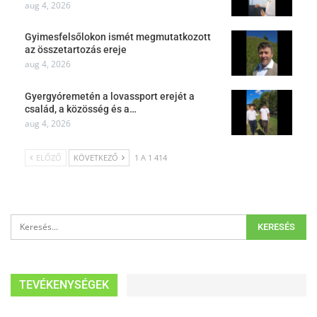
aug 4, 2026
Gyimesfelsőlokon ismét megmutatkozott
az összetartozás ereje
aug 4, 2026
Gyergyóremetén a lovassport erejét a
család, a közösség és a…
aug 4, 2026
ELŐZŐ
KÖVETKEZŐ
1 A 1 414
TEVÉKENYSÉGEK