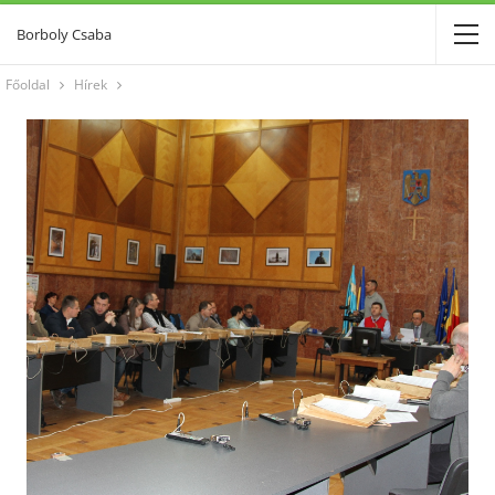
Borboly Csaba
Főoldal
Hírek