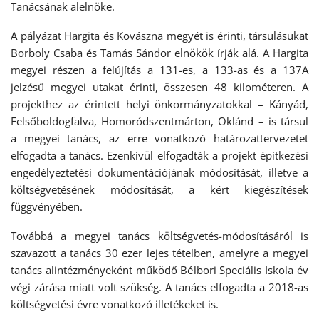
Tanácsának alelnöke.
A pályázat Hargita és Kovászna megyét is érinti, társulásukat
Borboly Csaba és Tamás Sándor elnökök írják alá. A Hargita
megyei részen a felújítás a 131-es, a 133-as és a 137A
jelzésű megyei utakat érinti, összesen 48 kilométeren. A
projekthez az érintett helyi önkormányzatokkal – Kányád,
Felsőboldogfalva, Homoródszentmárton, Oklánd – is társul
a megyei tanács, az erre vonatkozó határozattervezetet
elfogadta a tanács. Ezenkívül elfogadták a projekt építkezési
engedélyeztetési dokumentációjának módosítását, illetve a
költségvetésének módosítását, a kért kiegészítések
függvényében.
Továbbá a megyei tanács költségvetés-módosításáról is
szavazott a tanács 30 ezer lejes tételben, amelyre a megyei
tanács alintézményeként működő Bélbori Speciális Iskola év
végi zárása miatt volt szükség. A tanács elfogadta a 2018-as
költségvetési évre vonatkozó illetékeket is.