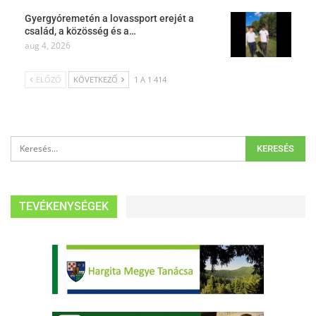
Gyergyóremetén a lovassport erejét a
család, a közösség és a…
aug 4, 2026
ELŐZŐ
KÖVETKEZŐ
1 A 1 414
TEVÉKENYSÉGEK