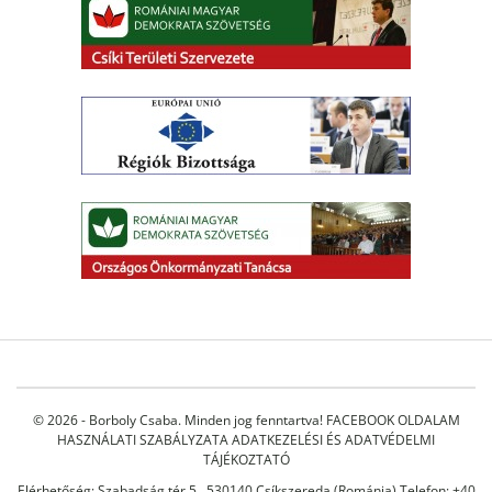
© 2026 - Borboly Csaba. Minden jog fenntartva!
FACEBOOK OLDALAM
HASZNÁLATI SZABÁLYZATA
ADATKEZELÉSI ÉS ADATVÉDELMI
TÁJÉKOZTATÓ
Elérhetőség: Szabadság tér 5., 530140 Csíkszereda (Románia) Telefon: +40