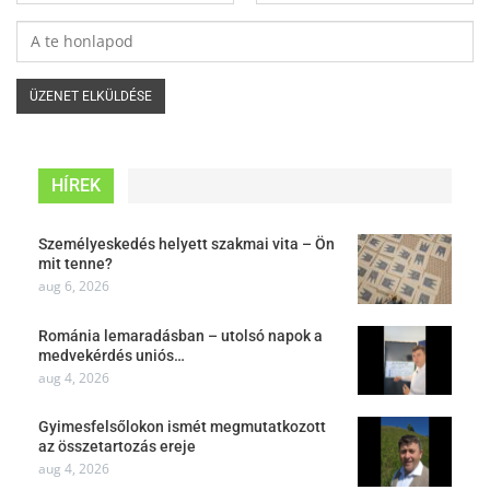
HÍREK
Személyeskedés helyett szakmai vita – Ön
mit tenne?
aug 6, 2026
Románia lemaradásban – utolsó napok a
medvekérdés uniós…
aug 4, 2026
Gyimesfelsőlokon ismét megmutatkozott
az összetartozás ereje
aug 4, 2026