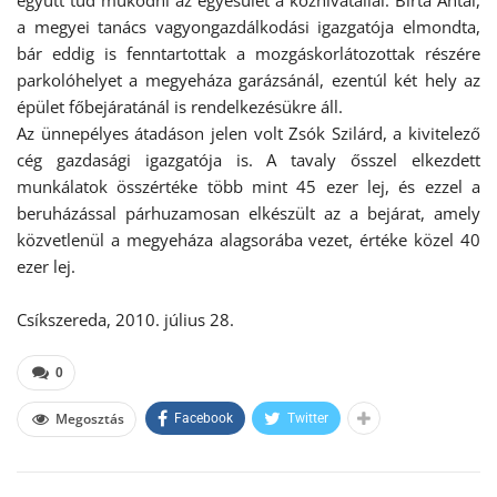
együtt tud működni az egyesület a közhivatallal. Birta Antal,
a megyei tanács vagyongazdálkodási igazgatója elmondta,
bár eddig is fenntartottak a mozgáskorlátozottak részére
parkolóhelyet a megyeháza garázsánál, ezentúl két hely az
épület főbejáratánál is rendelkezésükre áll.
Az ünnepélyes átadáson jelen volt Zsók Szilárd, a kivitelező
cég gazdasági igazgatója is. A tavaly ősszel elkezdett
munkálatok összértéke több mint 45 ezer lej, és ezzel a
beruházással párhuzamosan elkészült az a bejárat, amely
közvetlenül a megyeháza alagsorába vezet, értéke közel 40
ezer lej.
Csíkszereda, 2010. július 28.
0
Megosztás
Facebook
Twitter