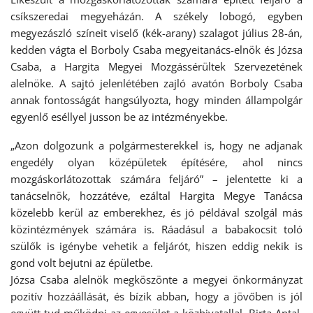
csíkszeredai megyeházán. A székely lobogó, egyben
megyezászló színeit viselő (kék-arany) szalagot július 28-án,
kedden vágta el Borboly Csaba megyeitanács-elnök és Józsa
Csaba, a Hargita Megyei Mozgássérültek Szervezetének
alelnöke. A sajtó jelenlétében zajló avatón Borboly Csaba
annak fontosságát hangsúlyozta, hogy minden állampolgár
egyenlő eséllyel jusson be az intézményekbe.
„Azon dolgozunk a polgármesterekkel is, hogy ne adjanak
engedély olyan középületek építésére, ahol nincs
mozgáskorlátozottak számára feljáró” – jelentette ki a
tanácselnök, hozzátéve, ezáltal Hargita Megye Tanácsa
közelebb kerül az emberekhez, és jó példával szolgál más
közintézmények számára is. Ráadásul a babakocsit toló
szülők is igénybe vehetik a feljárót, hiszen eddig nekik is
gond volt bejutni az épületbe.
Józsa Csaba alelnök megköszönte a megyei önkormányzat
pozitív hozzáállását, és bízik abban, hogy a jövőben is jól