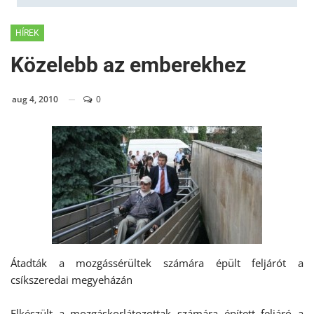
HÍREK
Közelebb az emberekhez
aug 4, 2010
0
Átadták a mozgássérültek számára épült feljárót a
csíkszeredai megyeházán
Elkészült a mozgáskorlátozottak számára épített feljáró a