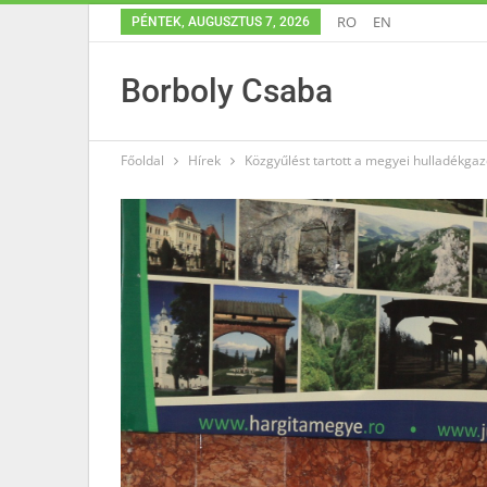
RO
EN
PÉNTEK, AUGUSZTUS 7, 2026
Borboly Csaba
Főoldal
Hírek
Közgyűlést tartott a megyei hulladékgaz