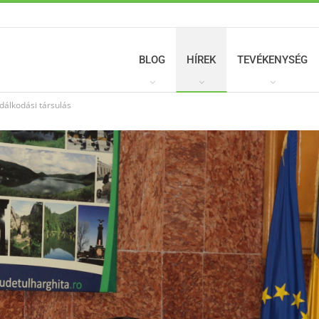
BLOG
HÍREK
TEVÉKENYSÉG
dálkodási társulás