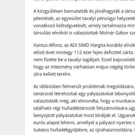
A közgyűlésen bemutatták és jóváhagyták a társ
jelentését, az egyesület tavalyi pénzügyi helyzeté
vonatkozó költségvetését, amely tartalmazza mind
társulási elnököt is választottak Molnár Gábor s
Xantus Alfonz, az ADI SIMD Hargita korábbi elnöke
előző évet mintegy 112 ezer lejes deficittel zárt
nem fizette be a tavalyi tagdíjait. Ezzel kapcsol
hogy az intézmény várhatóan május végéig törleszt
útra kellett terelni.
Az időközben felmerült problémák megoldására,
tanácsnál létrehoztak egy pályázatokat lebonyol
választották meg, aki elmondta, hogy a munkac
található régi hulladéktározók felszámolására ug
benyújtott pályázatokat most bírálják el. Ugyana
eurós alapot lehívni, amellyel a pályázó nyertes
tudatos hulladékgyűjtésre, az újrahasznosításra,