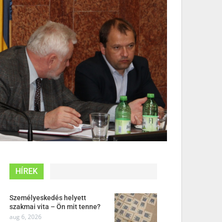
HÍREK
Személyeskedés helyett
szakmai vita – Ön mit tenne?
aug 6, 2026