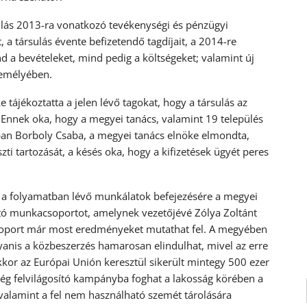
ulás 2013-ra vonatkozó tevékenységi és pénzügyi
t, a társulás évente befizetendő tagdíjait, a 2014-re
 a bevételeket, mind pedig a költségeket; valamint új
zemélyében.
 tájékoztatta a jelen lévő tagokat, hogy a társulás az
a. Ennek oka, hogy a megyei tanács, valamint 19 település
atban Borboly Csaba, a megyei tanács elnöke elmondta,
i tartozását, a késés oka, hogy a kifizetések ügyét peres
 a folyamatban lévő munkálatok befejezésére a megyei
ító munkacsoportot, amelynek vezetőjévé Zólya Zoltánt
soport már most eredményeket mutathat fel. A megyében
yanis a közbeszerzés hamarosan elindulhat, mivel az erre
kkor az Európai Unión keresztül sikerült mintegy 500 ezer
 cég felvilágosító kampányba foghat a lakosság körében a
 valamint a fel nem használható szemét tárolására