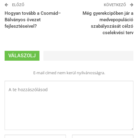
ELŐZŐ
KÖVETKEZŐ
Hogyan tovább a Csomád–
Még gyerekcipőben jár a
Bálványos övezet
medvepopuláció
fejlesztéseivel?
szabályozását célzó
cselekvési terv
VÁLASZOLJ
E-mail címed nem kerül nyilvánosságra.