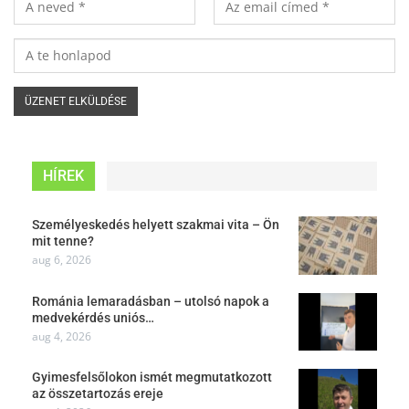
HÍREK
Személyeskedés helyett szakmai vita – Ön
mit tenne?
aug 6, 2026
Románia lemaradásban – utolsó napok a
medvekérdés uniós…
aug 4, 2026
Gyimesfelsőlokon ismét megmutatkozott
az összetartozás ereje