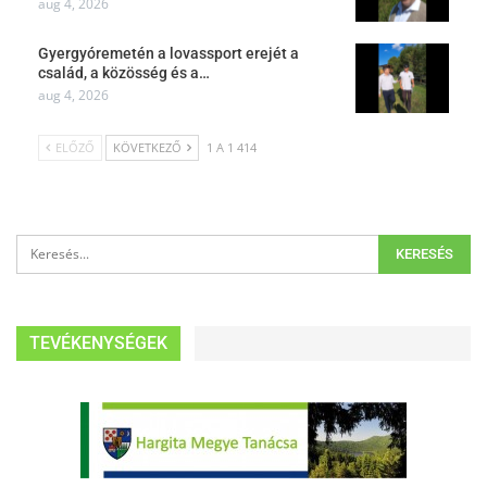
aug 4, 2026
Gyergyóremetén a lovassport erejét a
család, a közösség és a…
aug 4, 2026
ELŐZŐ
KÖVETKEZŐ
1 A 1 414
TEVÉKENYSÉGEK