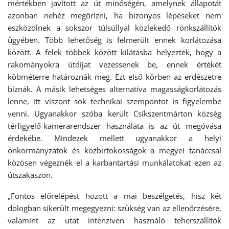
mértékben javított az út minőségén, amelynek állapotát
azonban nehéz megőrizni, ha bizonyos lépéseket nem
eszközölnek a sokszor túlsúllyal közlekedő rönkszállítók
ügyében. Több lehetőség is felmerült ennek korlátozása
között. A felek többek között kilátásba helyezték, hogy a
rakományokra útdíjat vezessenek be, ennek értékét
köbméterre határoznák meg. Ezt első körben az erdészetre
bíznák. A másik lehetséges alternatíva magasságkorlátozás
lenne, itt viszont sok technikai szempontot is figyelembe
venni. Ugyanakkor szóba került Csíkszentmárton község
térfigyelő-kamerarendszer használata is az út megóvása
érdekébe. Mindezek mellett ugyanakkor a helyi
önkormányzatok és közbirtokosságok a megyei tanáccsal
közösen végeznék el a karbantartási munkálatokat ezen az
útszakaszon.
„Fontos előrelépést hozott a mai beszélgetés, hisz két
dologban sikerült megegyezni: szükség van az ellenőrzésére,
valamint az utat intenzíven használó teherszállítók