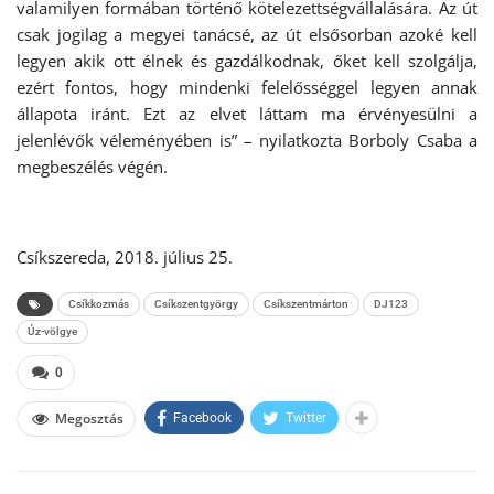
valamilyen formában történő kötelezettségvállalására. Az út
csak jogilag a megyei tanácsé, az út elsősorban azoké kell
legyen akik ott élnek és gazdálkodnak, őket kell szolgálja,
ezért fontos, hogy mindenki felelősséggel legyen annak
állapota iránt. Ezt az elvet láttam ma érvényesülni a
jelenlévők véleményében is” – nyilatkozta Borboly Csaba a
megbeszélés végén.
Csíkszereda, 2018. július 25.
Csíkkozmás
Csíkszentgyörgy
Csíkszentmárton
DJ123
Úz-völgye
0
Megosztás
Facebook
Twitter