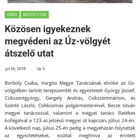
HÍREK
MEGYEI UTAK
Közösen igyekeznek
megvédeni az Úz-völgyét
átszelő utat
júl 26, 2018
0
Borboly Csaba, Hargita Megye Tanácsának elnöke az Úz-
völgyében tartott terepszemlét és egyeztetett György József,
Csíkszentgyörgy, Gergely András, Csíkszentmárton, és
Szántó László, Csíkkozmás polgármestereivel, Becze István
megyei tanácsossal, valamint a megyei tanács illetékes
kollégáival a 123-as jelzésű megyei út kapcsán, július 24-én.
A következő nap, július 25-én pedig a megyeházán folytatták
az egyeztetéseket, ezúttal meghívva az érintett