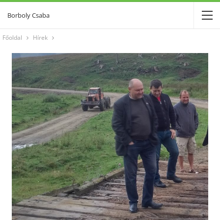
Borboly Csaba
Főoldal
Hírek