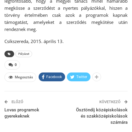
legfontosabb, hogy a megyei tanács minél hamarabb
megkösse a szerződést a nyertes pályázókkal, hiszen a
törvény értelmében csak azok a programok kapnak
támogatást, amelyeket a szerződés megkötése után
rendeznek meg.
Csíkszereda, 2015. április 13.
Pályázat
0
Megosztás
Facebook
Twitter
ELŐZŐ
KÖVETKEZŐ
Lovas programok
Ösztöndíj középiskolások
gyerekeknek
és szakközépiskolások
számára