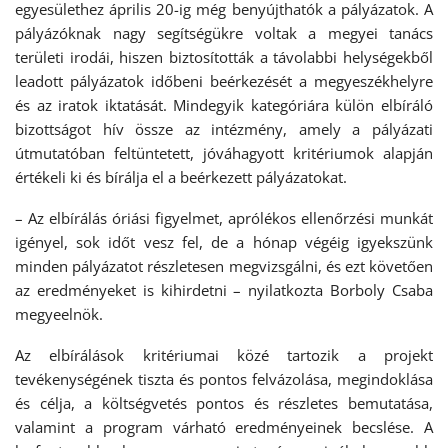
egyesülethez április 20-ig még benyújthatók a pályázatok. A
pályázóknak nagy segítségükre voltak a megyei tanács
területi irodái, hiszen biztosították a távolabbi helységekből
leadott pályázatok időbeni beérkezését a megyeszékhelyre
és az iratok iktatását. Mindegyik kategóriára külön elbíráló
bizottságot hív össze az intézmény, amely a pályázati
útmutatóban feltüntetett, jóváhagyott kritériumok alapján
értékeli ki és bírálja el a beérkezett pályázatokat.
– Az elbírálás óriási figyelmet, aprólékos ellenőrzési munkát
igényel, sok időt vesz fel, de a hónap végéig igyekszünk
minden pályázatot részletesen megvizsgálni, és ezt követően
az eredményeket is kihirdetni – nyilatkozta Borboly Csaba
megyeelnök.
Az elbírálások kritériumai közé tartozik a projekt
tevékenységének tiszta és pontos felvázolása, megindoklása
és célja, a költségvetés pontos és részletes bemutatása,
valamint a program várható eredményeinek becslése. A