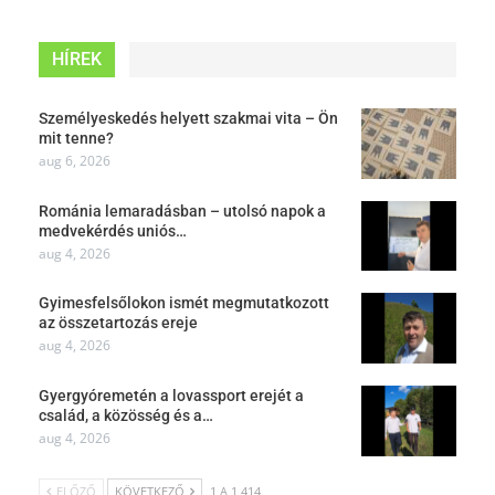
HÍREK
Személyeskedés helyett szakmai vita – Ön
mit tenne?
aug 6, 2026
Románia lemaradásban – utolsó napok a
medvekérdés uniós…
aug 4, 2026
Gyimesfelsőlokon ismét megmutatkozott
az összetartozás ereje
aug 4, 2026
Gyergyóremetén a lovassport erejét a
család, a közösség és a…
aug 4, 2026
ELŐZŐ
KÖVETKEZŐ
1 A 1 414