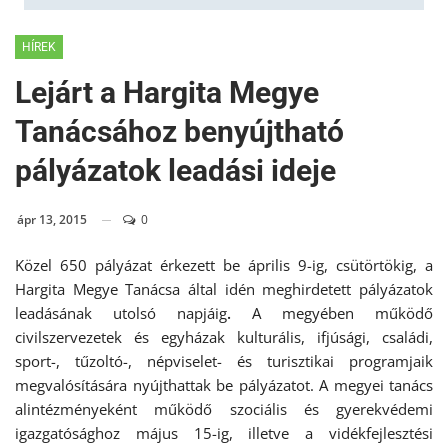
HÍREK
Lejárt a Hargita Megye
Tanácsához benyújtható
pályázatok leadási ideje
ápr 13, 2015
0
Közel 650 pályázat érkezett be április 9-ig, csütörtökig, a
Hargita Megye Tanácsa által idén meghirdetett pályázatok
leadásának utolsó napjáig
.
A megyében működő
civilszervezetek és egyházak kulturális, ifjúsági, családi,
sport-, tűzoltó-, népviselet- és turisztikai programjaik
megvalósítására nyújthattak be pályázatot. A megyei tanács
alintézményeként működő szociális és gyerekvédemi
igazgatósághoz május 15-ig, illetve a vidékfejlesztési