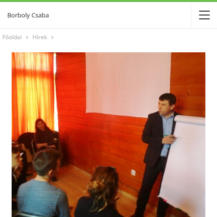
Borboly Csaba
Főoldal
Hírek