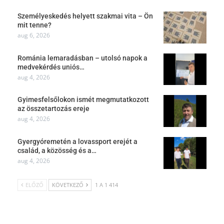
Személyeskedés helyett szakmai vita – Ön
mit tenne?
aug 6, 2026
Románia lemaradásban – utolsó napok a
medvekérdés uniós…
aug 4, 2026
Gyimesfelsőlokon ismét megmutatkozott
az összetartozás ereje
aug 4, 2026
Gyergyóremetén a lovassport erejét a
család, a közösség és a…
aug 4, 2026
ELŐZŐ
KÖVETKEZŐ
1 A 1 414