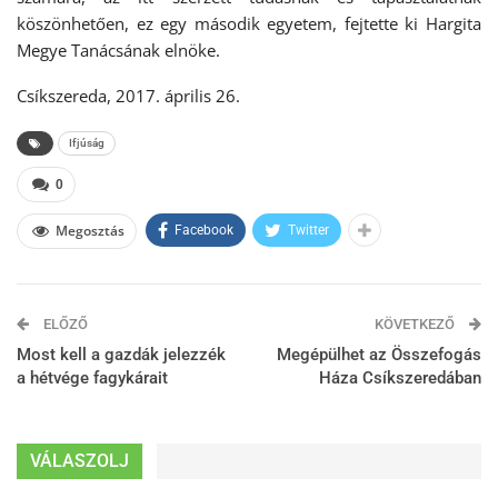
köszönhetően, ez egy második egyetem, fejtette ki Hargita
Megye Tanácsának elnöke.
Csíkszereda, 2017. április 26.
Ifjúság
0
Megosztás
Facebook
Twitter
ELŐZŐ
KÖVETKEZŐ
Most kell a gazdák jelezzék
Megépülhet az Összefogás
a hétvége fagykárait
Háza Csíkszeredában
VÁLASZOLJ