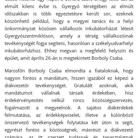
elmúlt kilenc évbe is. Gyergyó térségében az elmúlt
időszakban is több egyeztetésre került sor, ezeknek
köszönhető például, hogy a megyei tanács és a helyi
önkormányzat közösen vállalkozói inkubátorházat létesít
Gyergyószentmiklóson, amely a térség vállalkozóinak
tevékenységét fogja segíteni, hasonlóan a székelyudvarhelyi
inkubátorházhoz. Ehhez megvan a megfelelő helyszín és
épület, amit április 26-án is megtekintett Borboly Csaba.
Marosfőn Borboly Csaba elmondta a fiataloknak, hogy
nagyon fontos a mandátum, hiszen igazából ez képezi a
diákvezetői tevékenységet. Gratulált azoknak, akik
mandátumot vállalnak társaik érdekében, hisz
érdekérvényesítés nélkül nincs közösségszervezés,
fogalmazott a megyeelnök. A sajátos diákérdekek
felmutatása, az érdekképviselet, illetve a különböző
önszervező tevékenységek folytatása két úton is segít,
egyrészt fontos a közösségnek, másrészt a diákvezető
számára, az itt szerzett tudásnak és tapasztalatnak