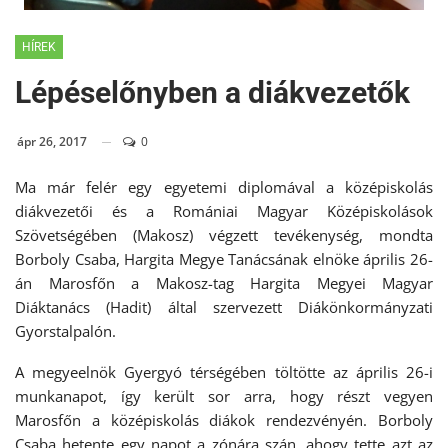
HÍREK
Lépéselőnyben a diákvezetők
ápr 26, 2017
0
Ma már felér egy egyetemi diplomával a középiskolás
diákvezetői és a Romániai Magyar Középiskolások
Szövetségében (Makosz) végzett tevékenység, mondta
Borboly Csaba, Hargita Megye Tanácsának elnöke április 26-
án Marosfőn a Makosz-tag Hargita Megyei Magyar
Diáktanács (Hadit) által szervezett Diákönkormányzati
Gyorstalpalón.
A megyeelnök Gyergyó térségében töltötte az április 26-i
munkanapot, így került sor arra, hogy részt vegyen
Marosfőn a középiskolás diákok rendezvényén. Borboly
Csaba hetente egy napot a zónára szán, ahogy tette azt az