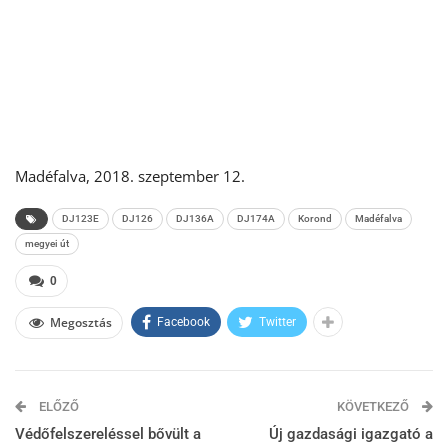
Madéfalva, 2018. szeptember 12.
DJ123E
DJ126
DJ136A
DJ174A
Korond
Madéfalva
megyei út
0
Megosztás
Facebook
Twitter
ELŐZŐ
KÖVETKEZŐ
Védőfelszereléssel bővült a
Új gazdasági igazgató a