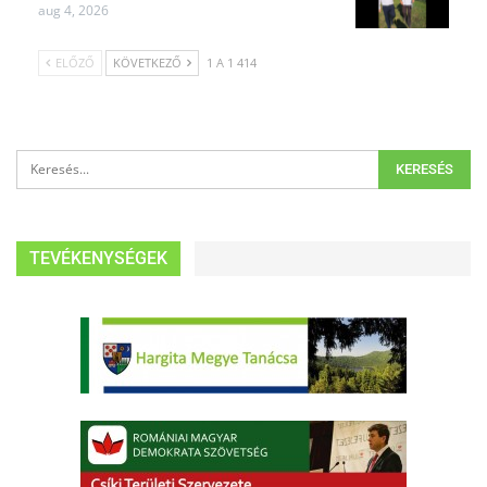
aug 4, 2026
ELŐZŐ
KÖVETKEZŐ
1 A 1 414
TEVÉKENYSÉGEK