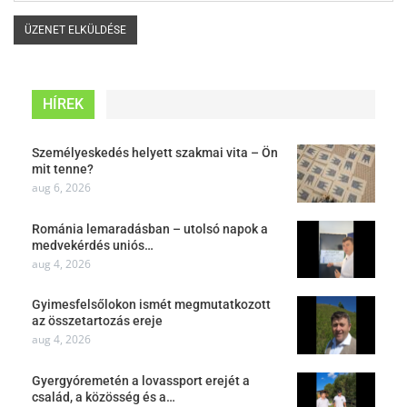
HÍREK
Személyeskedés helyett szakmai vita – Ön
mit tenne?
aug 6, 2026
Románia lemaradásban – utolsó napok a
medvekérdés uniós…
aug 4, 2026
Gyimesfelsőlokon ismét megmutatkozott
az összetartozás ereje
aug 4, 2026
Gyergyóremetén a lovassport erejét a
család, a közösség és a…