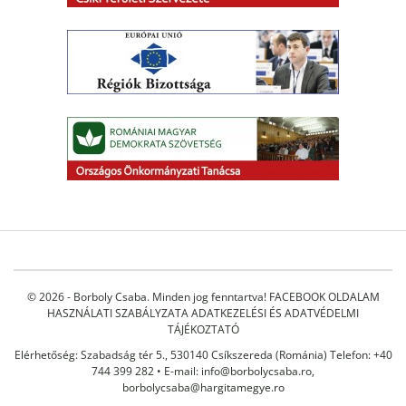
© 2026 - Borboly Csaba. Minden jog fenntartva!
FACEBOOK OLDALAM
HASZNÁLATI SZABÁLYZATA
ADATKEZELÉSI ÉS ADATVÉDELMI
TÁJÉKOZTATÓ
Elérhetőség: Szabadság tér 5., 530140 Csíkszereda (Románia) Telefon: +40
744 399 282 • E-mail:
info@borbolycsaba.ro
,
borbolycsaba@hargitamegye.ro