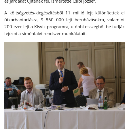
és járdákat újítanak fel, ismertette Csibi József.
A költségvetés-kiegészítésből 11 millió lejt különítettek el
útkarbantartásra, 9 860 000 lejt beruházásokra, valamint
200 ezer lejt a Kisvíz programra, utóbbi összegből be tudják
fejezni a siménfalvi rendszer munkálatait.