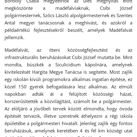
Borboly Csaba megyeelnök az ülés megnyitás előtt
megköszönte a madéfalviaknak, Csibi József
polgármesternek, Szőcs László alpolgármesternek és Szentes
Antal megyei tanácsosnak a meghívást, és azokról a
példaértékű fejlesztésekről beszélt, amelyek Madéfalvát
jellemzik.
Madéfalvát, az itteni közösségfejlesztést és az
infrastrukturális beruházásokat Csibi József mutatta be. Mint
mondta, büszkék a Siculicidium kápolnára, amelynek
kivitelezését Hargita Megye Tanácsa is segítette. Most zajlik
egy iskolán kívüli programokra alkalmas ingatlan építése, ez
közel 150 gyerek befogadására lesz alkalmas. Az elmúlt
napokban adták át a felújított közösségi házat,
korszerűsítették a közvilágítást, számolt be a polgármester.
Az elöljáró a jövőbeli tervek között elmondta, hogy óvoda
építését tervezik, illetve szeretnék áthelyezni a régi iskola
épületébe a polgármesteri hivatalt. Jelenleg zajlik egy fontos
beruházásuk, amelynek keretében 4 és fél km községi utat