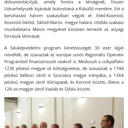
dokumentációját, amely fontos a térségnek, hiszen
Udvarhelyszék kijárását biztosítaná a Küküllő mentére. Ezt a
beruházást három szakaszban végzik el: Etéd-Küsmöd,
Küsmöd-Siklód, Siklód-Maros megye határa. Utóbbi szakasz
munkálataira Maros megyével közösen tervezik az anyagi
források lehívását.
A faluképvédelmi program keretösszegét 30 ezer lejjel
növelték, de szavaztak az európai uniós Regionális Operatív
Programból finanszírozott utakról is. Módosult a csíkpálfalvi
123E jelzésű megyei út költségvetése, de szavaztak a 174A
jelzésű bélbori útról is Szucsáva megye irányába, a 136A
jelzésű megyei útról Kőrispatak és Korond között, illetve a
126-os megyei útról Vasláb és Újfalu között.