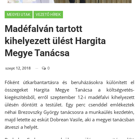
MEGYEI UTAK
VEZETŐ HÍREK
Madéfalván tartott
kihelyezett ülést Hargita
Megye Tanácsa
szept 12, 2018
0
Főként útkarbantartásra és beruházásokra különített el
összegeket Hargita Megye Tanácsa a költségvetés-
kiegészítésből, erről szeptember 12-i madéfalvi kihelyezett
ülésén döntött a testület. Egy perc csenddel emlékeztek
néhai Brezovszky György tanácsosra a munkaülés kezdetén,
majd letette az esküt Dobrean Vasile, aki a megyei tanácsban
átveszi a helyét.