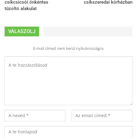
csíkcsicsói önkéntes
csíkszeredai kórházban
tűzoltó alakulat
VÁLASZOLJ
E-mail címed nem kerül nyilvánosságra.