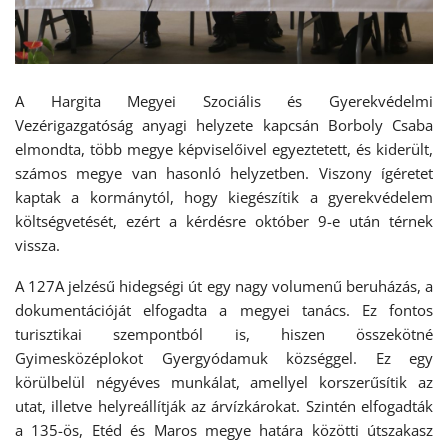
A Hargita Megyei Szociális és Gyerekvédelmi
Vezérigazgatóság anyagi helyzete kapcsán Borboly Csaba
elmondta, több megye képviselőivel egyeztetett, és kiderült,
számos megye van hasonló helyzetben. Viszony ígéretet
kaptak a kormánytól, hogy kiegészítik a gyerekvédelem
költségvetését, ezért a kérdésre október 9-e után térnek
vissza.
A 127A jelzésű hidegségi út egy nagy volumenű beruházás, a
dokumentációját elfogadta a megyei tanács. Ez fontos
turisztikai szempontból is, hiszen összekötné
Gyimesközéplokot Gyergyódamuk községgel. Ez egy
körülbelül négyéves munkálat, amellyel korszerűsítik az
utat, illetve helyreállítják az árvízkárokat. Szintén elfogadták
a 135-ös, Etéd és Maros megye határa közötti útszakasz