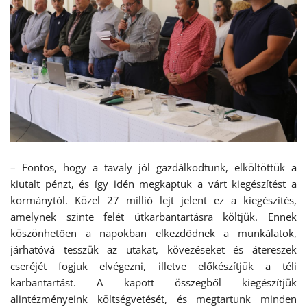
– Fontos, hogy a tavaly jól gazdálkodtunk, elköltöttük a
kiutalt pénzt, és így idén megkaptuk a várt kiegészítést a
kormánytól. Közel 27 millió lejt jelent ez a kiegészítés,
amelynek szinte felét útkarbantartásra költjük. Ennek
köszönhetően a napokban elkezdődnek a munkálatok,
járhatóvá tesszük az utakat, kövezéseket és átereszek
cseréjét fogjuk elvégezni, illetve előkészítjük a téli
karbantartást. A kapott összegből kiegészítjük
alintézményeink költségvetését, és megtartunk minden