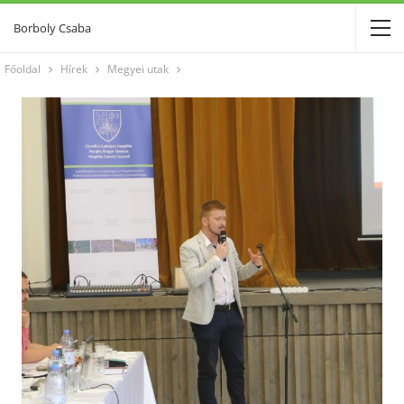
Borboly Csaba
Főoldal
Hírek
Megyei utak