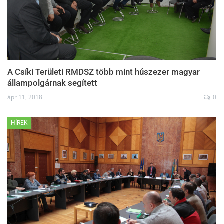
A Csíki Területi RMDSZ több mint húszezer magyar
állampolgárnak segített
ápr 11, 2018
0
HÍREK