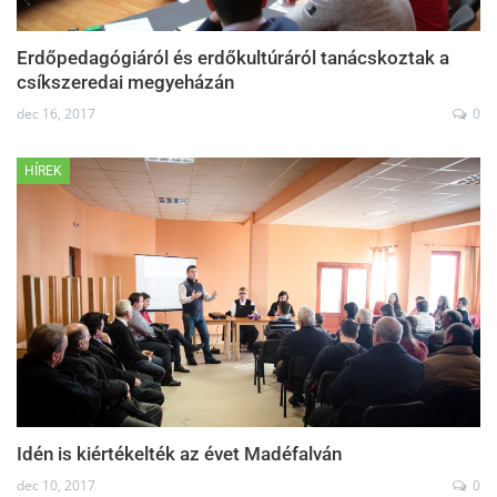
Erdőpedagógiáról és erdőkultúráról tanácskoztak a
csíkszeredai megyeházán
dec 16, 2017
0
HÍREK
Idén is kiértékelték az évet Madéfalván
dec 10, 2017
0