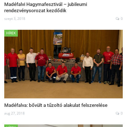
Madéfalvi Hagymafesztivál – jubileumi
rendezvénysorozat kezdődik
szept 3, 2018
0
HÍREK
Madéfalva: bővült a tűzoltó alakulat felszerelése
aug 27, 2018
0