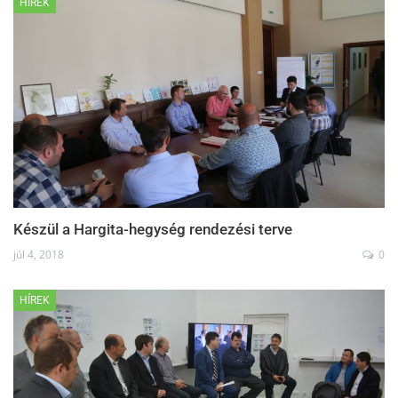
HÍREK
Készül a Hargita-hegység rendezési terve
júl 4, 2018
0
HÍREK