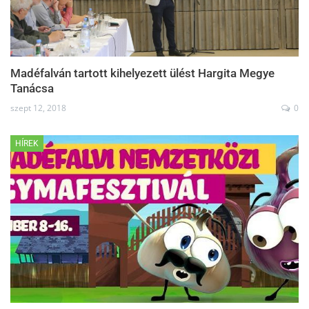
Madéfalván tartott kihelyezett ülést Hargita Megye
Tanácsa
szept 12, 2018
0
HÍREK