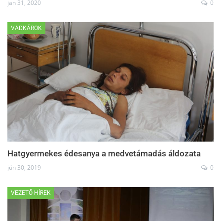
jan 31, 2020
0
VADKÁROK
Hatgyermekes édesanya a medvetámadás áldozata
jún 30, 2019
0
VEZETŐ HÍREK