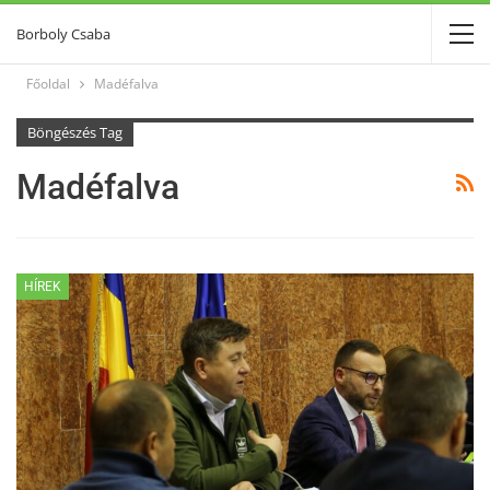
Borboly Csaba
Főoldal
Madéfalva
Böngészés Tag
Madéfalva
HÍREK