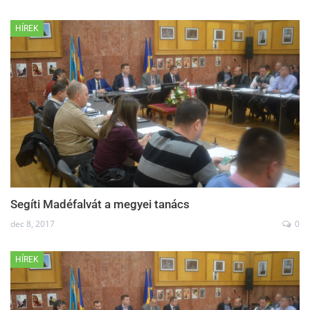
HÍREK
Segíti Madéfalvát a megyei tanács
dec 8, 2017
0
HÍREK