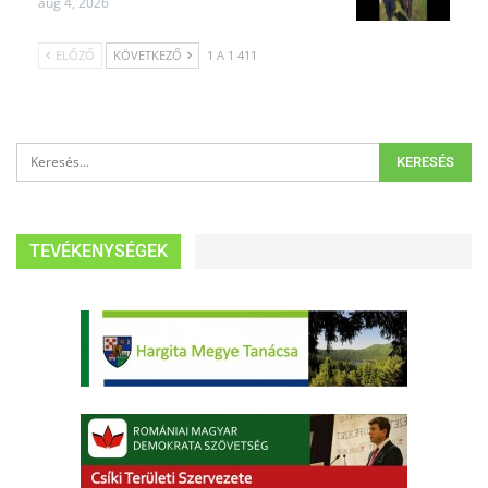
aug 4, 2026
ELŐZŐ
KÖVETKEZŐ
1 A 1 411
TEVÉKENYSÉGEK