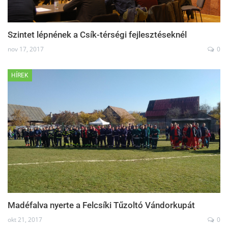
Szintet lépnének a Csík-térségi fejlesztéseknél
nov 17, 2017
0
HÍREK
Madéfalva nyerte a Felcsíki Tűzoltó Vándorkupát
okt 21, 2017
0