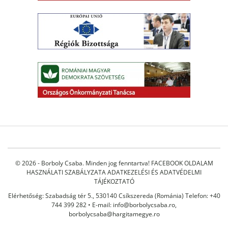
© 2026 - Borboly Csaba. Minden jog fenntartva!
FACEBOOK OLDALAM
HASZNÁLATI SZABÁLYZATA
ADATKEZELÉSI ÉS ADATVÉDELMI
TÁJÉKOZTATÓ
Elérhetőség: Szabadság tér 5., 530140 Csíkszereda (Románia) Telefon: +40
744 399 282 • E-mail:
info@borbolycsaba.ro
,
borbolycsaba@hargitamegye.ro