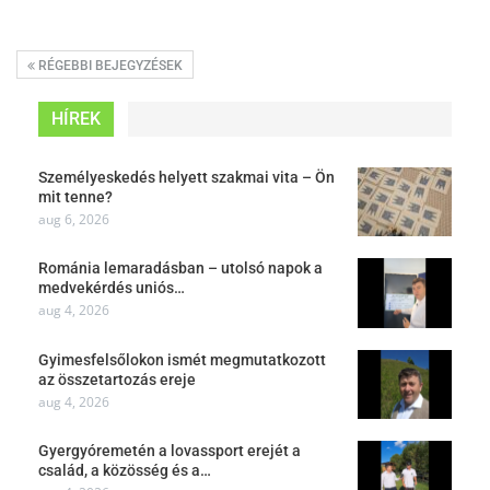
RÉGEBBI BEJEGYZÉSEK
HÍREK
Személyeskedés helyett szakmai vita – Ön
mit tenne?
aug 6, 2026
Románia lemaradásban – utolsó napok a
medvekérdés uniós…
aug 4, 2026
Gyimesfelsőlokon ismét megmutatkozott
az összetartozás ereje
aug 4, 2026
Gyergyóremetén a lovassport erejét a
család, a közösség és a…