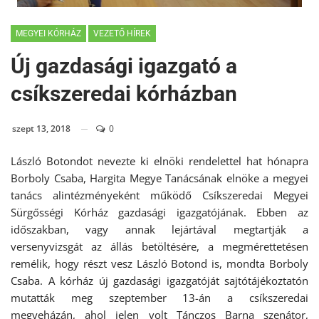
MEGYEI KÓRHÁZ
VEZETŐ HÍREK
Új gazdasági igazgató a
csíkszeredai kórházban
szept 13, 2018
0
László Botondot nevezte ki elnöki rendelettel hat hónapra
Borboly Csaba, Hargita Megye Tanácsának elnöke a megyei
tanács alintézményeként működő Csíkszeredai Megyei
Sürgősségi Kórház gazdasági igazgatójának. Ebben az
időszakban, vagy annak lejártával megtartják a
versenyvizsgát az állás betöltésére, a megmérettetésen
remélik, hogy részt vesz László Botond is, mondta Borboly
Csaba. A kórház új gazdasági igazgatóját sajtótájékoztatón
mutatták meg szeptember 13-án a csíkszeredai
megyeházán, ahol jelen volt Tánczos Barna szenátor,