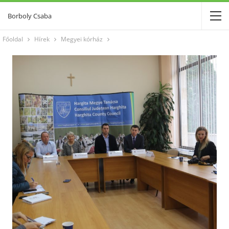
Borboly Csaba
Főoldal
Hírek
Megyei kórház