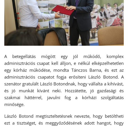
A betegellátás mögött egy jól működő, komplex
adminisztrációs csapat kell álljon, e nélkül elképzelhetetlen
egy kórház működése, mondta Tánczos Barna, és ezt az
adminisztrációs csapatot fogja erősíteni László Botond. A
szenátor gratulált László Botondnak, hogy vállalta a kihívást,
és jó munkát kívánt neki. Hozzátette, jó gazdasági és
szakmai háttérrel, javulni fog a kórházi szolgáltatás
minősége.
László Botond megtiszteltetésnek nevezte, hogy betöltheti
ezt a tisztséget, és meggyőződésének adott hangot, hogy