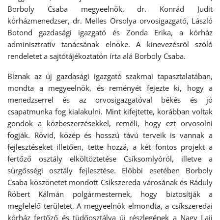
Borboly Csaba megyeelnök, dr. Konrád Judit
kórházmenedzser, dr. Melles Orsolya orvosigazgató, László
Botond gazdasági igazgató és Zonda Erika, a kórház
adminisztratív tanácsának elnöke. A kinevezésről szóló
rendeletet a sajtótájékoztatón írta alá Borboly Csaba.
Bíznak az új gazdasági igazgató szakmai tapasztalatában,
mondta a megyeelnök, és reményét fejezte ki, hogy a
menedzserrel és az orvosigazgatóval békés és jó
csapatmunka fog kialakulni. Mint kifejtette, korábban voltak
gondok a közbeszerzésekkel, reméli, hogy ezt orvosolni
fogják. Rövid, közép és hosszú távú terveik is vannak a
fejlesztéseket illetően, tette hozzá, a két fontos projekt a
fertőző osztály elköltöztetése Csíksomlyóról, illetve a
sürgősségi osztály fejlesztése. Előbbi esetében Borboly
Csaba köszönetet mondott Csíkszereda városának és Ráduly
Róbert Kálmán polgármesternek, hogy biztosítják a
megfelelő területet. A megyeelnök elmondta, a csíkszeredai
kórház fertőző és tüdőosztálya új részlegének a Nagy Laji