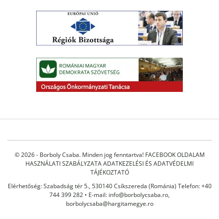
© 2026 - Borboly Csaba. Minden jog fenntartva!
FACEBOOK OLDALAM
HASZNÁLATI SZABÁLYZATA
ADATKEZELÉSI ÉS ADATVÉDELMI
TÁJÉKOZTATÓ
Elérhetőség: Szabadság tér 5., 530140 Csíkszereda (Románia) Telefon: +40
744 399 282 • E-mail:
info@borbolycsaba.ro
,
borbolycsaba@hargitamegye.ro