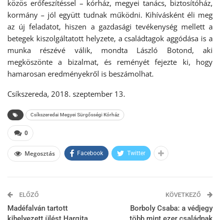
közös erőfeszítéssel – kórház, megyei tanács, biztosítóház,
kormány – jól együtt tudnak működni. Kihívásként éli meg
az új feladatot, hiszen a gazdasági tevékenység mellett a
betegek kiszolgáltatott helyzete, a családtagok aggódása is a
munka részévé válik, mondta László Botond, aki
megköszönte a bizalmat, és reményét fejezte ki, hogy
hamarosan eredményekről is beszámolhat.
Csíkszereda, 2018. szeptember 13.
Csíkszeredai Megyei Sürgősségi Kórház
0
Megosztás
Facebook
Twitter
ELŐZŐ
KÖVETKEZŐ
Madéfalván tartott
Borboly Csaba: a védjegy
kihelyezett ülést Hargita
több mint ezer családnak