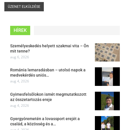
HÍREK
Személyeskedés helyett szakmai vita – Ön
mit tenne?
aug 6, 2026
Románia lemaradásban – utolsó napok a
medvekérdés uniós…
aug 4, 2026
Gyimesfelsőlokon ismét megmutatkozott
az összetartozás ereje
aug 4, 2026
Gyergyóremetén a lovassport erejét a
család, a közösség és a…
aug 4, 2026