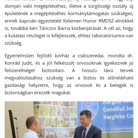
domján való megépítéséhez, illetve a sürgősségi osztály új
épületének a megépítéséhez kormánytámogatás szükséges,
ennek kapcsán egyeztetett Kelemen Hunor RMDSZ-elnökkel
is, továbbá kéri Tánczos Barna közbenjárását. A cél az, hogy
a kutatási részleget is kifejlesszék, ehhez laboratóriumra van
szükség.
Egyértelműen fejlődő kórház a csíkszeredai, mondta dr.
Konrád Judit, és a jól felkészült orvosoknak igyekeznek jó
felszereltséget biztosítani. A hosszú távú tervek
megvalósításához szükség van a biztos és előrelátható
gazdasági helyzetre, hogy az orvosok és a betegek is
biztonságban érezzék magukat.