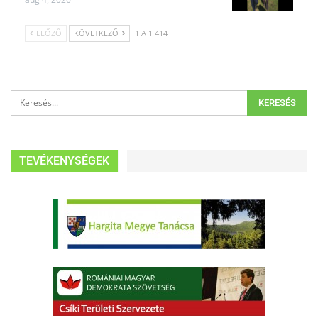
ELŐZŐ
KÖVETKEZŐ
1 A 1 414
TEVÉKENYSÉGEK