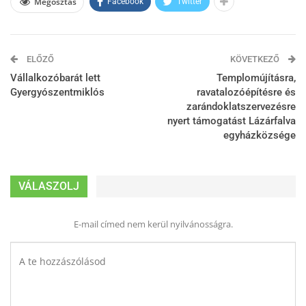
Megosztás
Facebook
Twitter
ELŐZŐ
KÖVETKEZŐ
Vállalkozóbarát lett
Templomújításra,
Gyergyószentmiklós
ravatalozóépítésre és
zarándoklatszervezésre
nyert támogatást Lázárfalva
egyházközsége
VÁLASZOLJ
E-mail címed nem kerül nyilvánosságra.