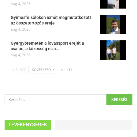
aug 4, 2026
Gyimesfelsőlokon ismét megmutatkozott
az összetartozás ereje
aug 4, 2026
Gyergyóremetén a lovassport erejét a
család, a közösség és a…
aug 4, 2026
ELŐZŐ
KÖVETKEZŐ
1 A 1 414
TEVÉKENYSÉGEK