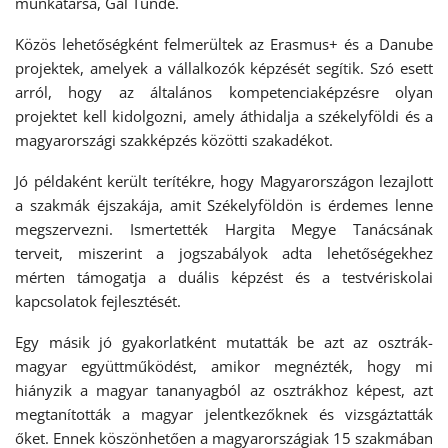
munkatársa, Gál Tünde.
Közös lehetőségként felmerültek az Erasmus+ és a Danube
projektek, amelyek a vállalkozók képzését segítik. Szó esett
arról, hogy az általános kompetenciaképzésre olyan
projektet kell kidolgozni, amely áthidalja a székelyföldi és a
magyarországi szakképzés közötti szakadékot.
Jó példaként került terítékre, hogy Magyarországon lezajlott
a szakmák éjszakája, amit Székelyföldön is érdemes lenne
megszervezni. Ismertették Hargita Megye Tanácsának
terveit, miszerint a jogszabályok adta lehetőségekhez
mérten támogatja a duális képzést és a testvériskolai
kapcsolatok fejlesztését.
Egy másik jó gyakorlatként mutatták be azt az osztrák-
magyar együttműködést, amikor megnézték, hogy mi
hiányzik a magyar tananyagból az osztrákhoz képest, azt
megtanították a magyar jelentkezőknek és vizsgáztatták
őket. Ennek köszönhetően a magyarországiak 15 szakmában