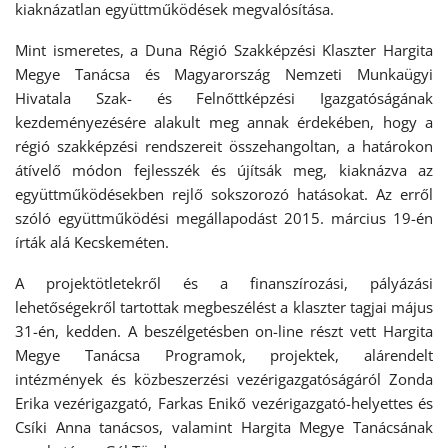
kiaknázatlan együttműködések megvalósítása.
Mint ismeretes, a Duna Régió Szakképzési Klaszter Hargita
Megye Tanácsa és Magyarország Nemzeti Munkaügyi
Hivatala Szak- és Felnőttképzési Igazgatóságának
kezdeményezésére alakult meg annak érdekében, hogy a
régió szakképzési rendszereit összehangoltan, a határokon
átívelő módon fejlesszék és újítsák meg, kiaknázva az
együttműködésekben rejlő sokszorozó hatásokat. Az erről
szóló együttműködési megállapodást 2015. március 19-én
írták alá Kecskeméten.
A projektötletekről és a finanszírozási, pályázási
lehetőségekről tartottak megbeszélést a klaszter tagjai május
31-én, kedden. A beszélgetésben on-line részt vett Hargita
Megye Tanácsa Programok, projektek, alárendelt
intézmények és közbeszerzési vezérigazgatóságáról Zonda
Erika vezérigazgató, Farkas Enikő vezérigazgató-helyettes és
Csíki Anna tanácsos, valamint Hargita Megye Tanácsának