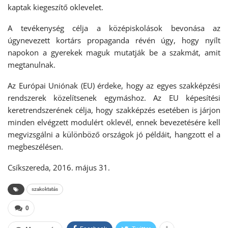
kaptak kiegeszítő oklevelet.
A tevékenység célja a középiskolások bevonása az
úgynevezett kortárs propaganda révén úgy, hogy nyílt
napokon a gyerekek maguk mutatják be a szakmát, amit
megtanulnak.
Az Európai Uniónak (EU) érdeke, hogy az egyes szakképzési
rendszerek közelítsenek egymáshoz. Az EU képesítési
keretrendszerének célja, hogy szakképzés esetében is járjon
minden elvégzett modulért oklevél, ennek bevezetésére kell
megvizsgálni a különböző országok jó példáit, hangzott el a
megbeszélésen.
Csíkszereda, 2016. május 31.
szakoktatás
0