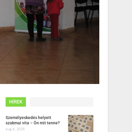
HÍREK
Személyeskedés helyett
szakmai vita – Ön mit tenne?
aug 6, 2026