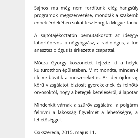
Sajnos ma még nem fordítunk elég hangsúlyt
programok megszervezése, mondták a szakember
ennek érdekében sokat tesz Hargita Megye Tanácsa
A sajtótájékoztatón bemutatkozott az ideggy
laborfőorvos, a nőgyógyász, a radiológus, a tü
aneszteziológus is érkezett a csapattal.
Mócza György köszönetét fejezte ki a helyie
kultúrotthon épületében. Mint mondta, minden é
illetve bővítik a műszereket is. Az idei újdonság
körű vizsgálatot biztosít gyerekeknek és felnő
orvosoktól, hogy a betegek kezeléséről, állapotár
Mindenkit várnak a szűrővizsgálatra, a polgár
felhívni a lakosság figyelmét a lehetőségre, 
lehetőséggel.
Csíkszereda, 2015. május 11.