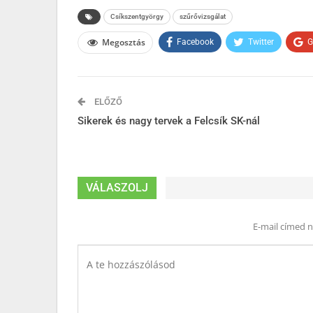
Csíkszentgyörgy
szűrővizsgálat
Megosztás
Facebook
Twitter
G
ELŐZŐ
Sikerek és nagy tervek a Felcsík SK-nál
VÁLASZOLJ
E-mail címed 