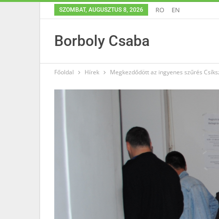
RO
EN
SZOMBAT, AUGUSZTUS 8, 2026
Borboly Csaba
Főoldal
Hírek
Megkezdődött az ingyenes szűrés Csík