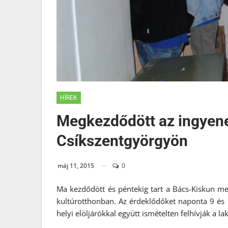
HÍREK
Megkezdődött az ingyen
Csíkszentgyörgyön
máj 11, 2015
0
Ma kezdődött és péntekig tart a Bács-Kiskun me
kultúrotthonban. Az érdeklődőket naponta 9 és 
helyi elöljárókkal együtt ismételten felhívják a l