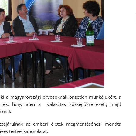
k ki a magyarországi orvosoknak önzetlen munkájukért, a
önték, hogy idén a választás községükre esett, majd
oknak.
zzájárulnak az emberi életek megmentéséhez, mondta
yes testvérkapcsolatát.