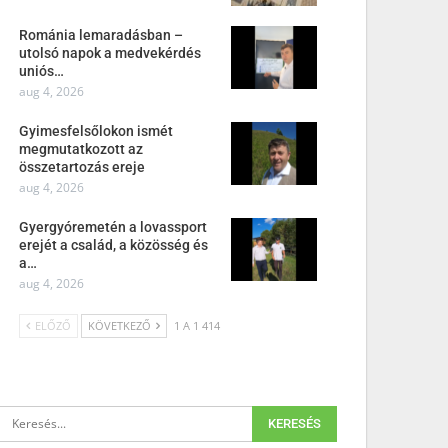
Románia lemaradásban –
utolsó napok a medvekérdés
uniós…
aug 4, 2026
Gyimesfelsőlokon ismét
megmutatkozott az
összetartozás ereje
aug 4, 2026
Gyergyóremetén a lovassport
erejét a család, a közösség és
a…
aug 4, 2026
ELŐZŐ
KÖVETKEZŐ
1 A 1 414