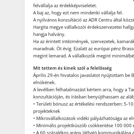
felvállalja az érdekképviseletet.
A baj az, hogy ezt nem mindenki vállalja fel.
A nyilvános konzultáció az ADR Centru által köz
Hargita megye vállalkozói érdekszervezetei hallga
hangja halvány.
Ha az érintett intézmények, szervezetek, kamará
maradnak. Öt évig. Ezalatt az európai pénz Brass
megint lemarad. A vállalkozók megint minimálbé
Mit tettem és kinek szól a felelősség
Április 29-én hivatalos javaslatot nyújtottam be
elnökének.
A levélben felhatalmazást kértem arra, hogy a T
konzultációján, és írásban benyújthassam az aláb
• Területi bónusz az értékelési rendszerben: 5-10
projekteknek
• Mikrovállalkozások vidéki pályázhatósága az e
• Minimális projektküszöb csökkentése 100 000 
• A 60 százalékos arány látható kommunikálása