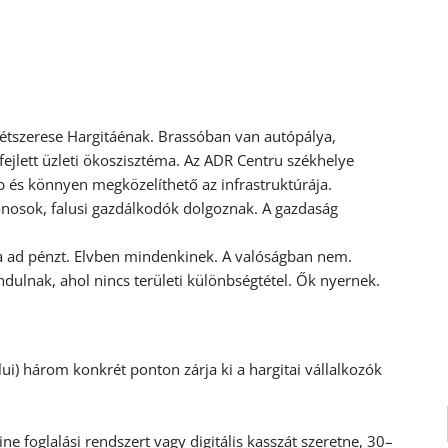
étszerese Hargitáénak. Brassóban van autópálya,
, fejlett üzleti ökoszisztéma. Az ADR Centru székhelye
b és könnyen megközelíthető az infrastruktúrája.
nosok, falusi gazdálkodók dolgoznak. A gazdaság
óra ad pénzt. Elvben mindenkinek. A valóságban nem.
dulnak, ahol nincs területi különbségtétel. Ők nyernek.
lui) három konkrét ponton zárja ki a hargitai vállalkozók
ne foglalási rendszert vagy digitális kasszát szeretne, 30–