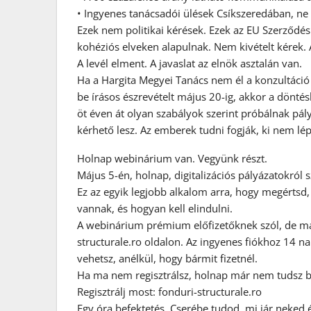
• Ingyenes tanácsadói ülések Csíkszeredában, ne
Ezek nem politikai kérések. Ezek az EU Szerződé
kohéziós elveken alapulnak. Nem kivételt kérek. 
A levél elment. A javaslat az elnök asztalán van.
Ha a Hargita Megyei Tanács nem él a konzultáció
be írásos észrevételt május 20-ig, akkor a dönté
öt éven át olyan szabályok szerint próbálnak pá
kérhető lesz. Az emberek tudni fogják, ki nem lép
Holnap webinárium van. Vegyünk részt.
Május 5-én, holnap, digitalizációs pályázatokról 
Ez az egyik legjobb alkalom arra, hogy megértsd, 
vannak, és hogyan kell elindulni.
A webinárium prémium előfizetőknek szól, de ma 
structurale.ro oldalon. Az ingyenes fiókhoz 14 na
vehetsz, anélkül, hogy bármit fizetnél.
Ha ma nem regisztrálsz, holnap már nem tudsz b
Regisztrálj most: fonduri-structurale.ro
Egy óra befektetés. Cserébe tudod, mi jár neked