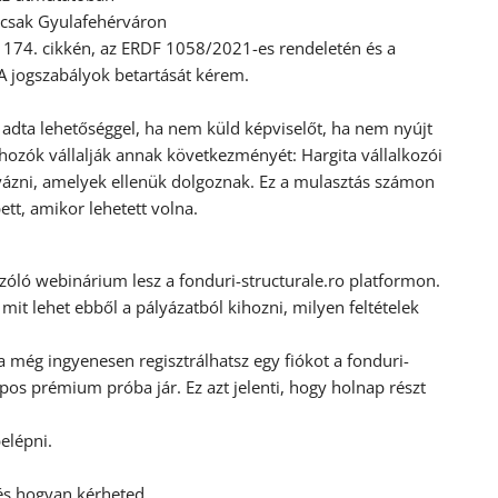
 csak Gyulafehérváron
s 174. cikkén, az ERDF 1058/2021-es rendeletén és a
A jogszabályok betartását kérem.
 adta lehetőséggel, ha nem küld képviselőt, ha nem nyújt
shozók vállalják annak következményét: Hargita vállalkozói
lyázni, amelyek ellenük dolgoznak. Ez a mulasztás számon
ett, amikor lehetett volna.
szóló webinárium lesz a fonduri-structurale.ro platformon.
mit lehet ebből a pályázatból kihozni, milyen feltételek
még ingyenesen regisztrálhatsz egy fiókot a fonduri-
pos prémium próba jár. Ez azt jelenti, hogy holnap részt
elépni.
 és hogyan kérheted.