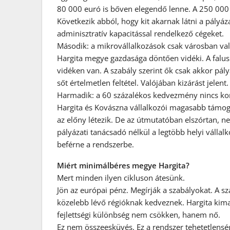
80 000 euró is bőven elegendő lenne. A 250 000 
Következik abból, hogy kit akarnak látni a pály
adminisztratív kapacitással rendelkező cégeket.
Második: a mikrovállalkozások csak városban val
Hargita megye gazdasága döntően vidéki. A falus
vidéken van. A szabály szerint ők csak akkor pály
sőt értelmetlen feltétel. Valójában kizárást jelent.
Harmadik: a 60 százalékos kedvezmény nincs k
Hargita és Kovászna vállalkozói magasabb támoga
az előny létezik. De az útmutatóban elszórtan, n
pályázati tanácsadó nélkül a legtöbb helyi vállal
beférne a rendszerbe.
Miért minimálbéres megye Hargita?
Mert minden ilyen cikluson átesünk.
Jön az európai pénz. Megírják a szabályokat. A s
közelebb lévő régióknak kedveznek. Hargita kima
fejlettségi különbség nem csökken, hanem nő.
Ez nem összeesküvés. Ez a rendszer tehetetlensége