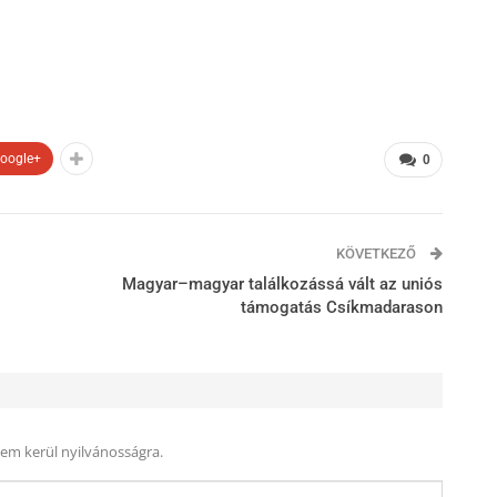
oogle+
0
KÖVETKEZŐ
Magyar–magyar találkozássá vált az uniós
támogatás Csíkmadarason
nem kerül nyilvánosságra.