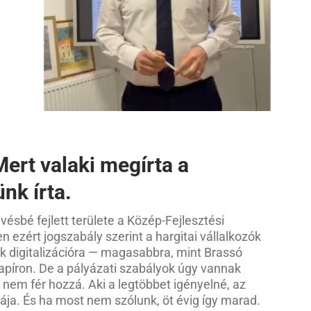
Mert valaki megírta a
nk írta.
ésbé fejlett területe a Közép-Fejlesztési
ezért jogszabály szerint a hargitai vállalkozók
k digitalizációra — magasabbra, mint Brassó
papíron. De a pályázati szabályok úgy vannak
ó nem fér hozzá. Aki a legtöbbet igényelné, az
kája. És ha most nem szólunk, öt évig így marad.