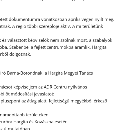
zétett dokumentumra vonatkozóan április végén nyílt meg.
tnak. A régió többi szereplője aktív. A mi területünk
k és választott képviselők nem szólnak most, a szabályok
óba, Szebenbe, a fejlett centrumokba áramlik. Hargita
rből dolgoznak.
 Biró Barna-Botondnak, a Hargita Megyei Tanács
anácsot képviseljem az ADR Centru nyilvános
bi öt módosítási javaslatot:
 pluszpont az átlag alatti fejlettségű megyékből érkező
lmaradottabb területeken
euróra Hargita és Kovászna esetén
 az útmutatóban