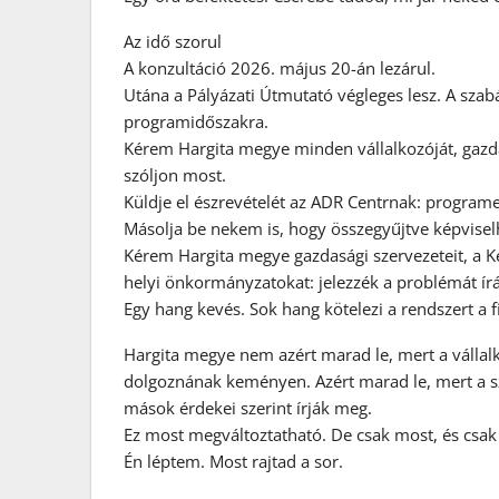
Az idő szorul
A konzultáció 2026. május 20-án lezárul.
Utána a Pályázati Útmutató végleges lesz. A szab
programidőszakra.
Kérem Hargita megye minden vállalkozóját, gazdál
szóljon most.
Küldje el észrevételét az ADR Centrnak:
programe
Másolja be nekem is, hogy összegyűjtve képvise
Kérem Hargita megye gazdasági szervezeteit, a K
helyi önkormányzatokat: jelezzék a problémát írá
Egy hang kevés. Sok hang kötelezi a rendszert a 
Hargita megye nem azért marad le, mert a vállal
dolgoznának keményen. Azért marad le, mert a s
mások érdekei szerint írják meg.
Ez most megváltoztatható. De csak most, és csak 
Én léptem. Most rajtad a sor.