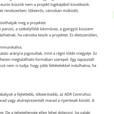
eurós küszöb nem a projekt logikájából következik.
ázati rendszerben: tőkeerős, városban működő,
ósíthatják meg a projektet.
i panzió, a székelyföldi kézműves, a gyergyói kisüzem
ázhatnak, ha városba teszik a projektet. Ez életszerűtlen,
ommunikálva.
tási arányra jogosultak, mint a régió többi megyéje. Ez
ehezen megtalálható formában szerepel. Egy tapasztalt
kozó nem is tudja, hogy jobb feltételekkel indulhatna, ha
zabályok a fejlettebb, tőkeerősebb, az ADR Centruhoz
rad vagy alulreprezentált marad a nyertesek között. A
. De a tehetetlenség ellen lehet dolgozni, ha valaki