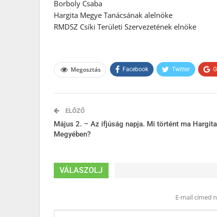
Borboly Csaba
Hargita Megye Tanácsának alelnöke
RMDSZ Csíki Területi Szervezetének elnöke
Megosztás
Facebook
Twitter
G
ELŐZŐ
Május 2. – Az ifjúság napja. Mi történt ma Hargita
Megyében?
VÁLASZOLJ
E-mail címed 