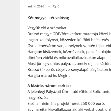
máj 4, 2026
0
Két megye, két valóság
Vegyük elő a számokat.
Brassó megye GDP/főre vetített mutatója közel k
logisztikai folyosó, közvetlen külföldi befektetés
Gyulafehérváron van, amelynek szintén fejletteb
Hargitán kisüzemek, kézművesek, panzióstulajdo
döntően vidéki és mikrovállalkozásokon alapul.
Most jön egy uniós pályázat, amely digitalizáci
Brassó tőkeerős cégei versenyalapú pályázaton in
Hargita marad le. Megint.
A kizárás három eszköze
A jelenlegi Pályázati Útmutató (Ghidul Solicitantu
nagy részét.
Első: a minimális projektméret 250 000 euró.
Egy hargitai kisvállalkozónak, aki webshopot, onli