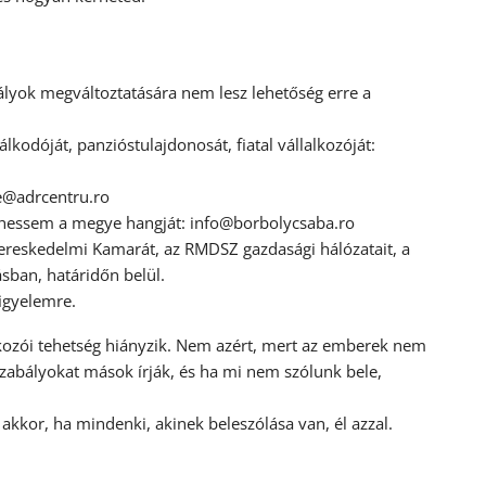
ályok megváltoztatására nem lesz lehetőség erre a
kodóját, panzióstulajdonosát, fiatal vállalkozóját:
@adrcentru.ro
lhessem a megye hangját:
info@borbolycsaba.ro
ereskedelmi Kamarát, az RMDSZ gazdasági hálózatait, a
sban, határidőn belül.
figyelemre.
kozói tehetség hiányzik. Nem azért, mert az emberek nem
zabályokat mások írják, és ha mi nem szólunk bele,
akkor, ha mindenki, akinek beleszólása van, él azzal.