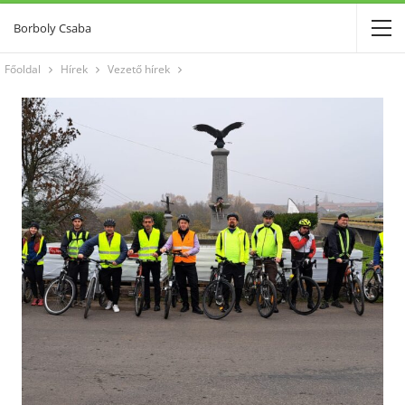
Borboly Csaba
Főoldal
Hírek
Vezető hírek