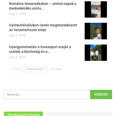
Románia lemaradásban – utolsó napok a
medvekérdés uniós…
aug 4, 2026
Gyimesfelsőlokon ismét megmutatkozott
az összetartozás ereje
aug 4, 2026
Gyergyóremetén a lovassport erejét a
család, a közösség és a…
aug 4, 2026
ELŐZŐ
KÖVETKEZŐ
1 A 1 414
TEVÉKENYSÉGEK