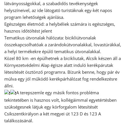
látványosságokkal, a szabadidős tevékenységek
helyszíneivel, az ide látogató turistáknak egy-két napos
program lehetőségek ajánlása.
Egészséges életmód: a helybéliek számára is egészséges,
hasznos időtöltést jelent
Tematikus útvonalak hálózata: bicikliútvonalak
összekapcsolhatóak a zarándokútvonalakkal, lovastúrákkal,
a helyi termékekre épülő tematikus útvonalakkal.
Közel 80 km -en épülhetnek a bicikliutak, Alcsík készen áll a
Környezetvédelmi Alap égisze alatt induló kerékpárutak
létesítését ösztönző programra. Bízunk benne, hogy pár év
múlva egy jól működő kerékpárhálózat fog rendelkezésre
állni.
A terepszemle egy másik fontos probléma
tekintetében is hasznos volt, kollégáimmal egyetértésben
szükségesnek látjuk egy körforgalom létesítését
Csíkszentkirályon a két megyei út 123 D és 123 A
találkozásánál.