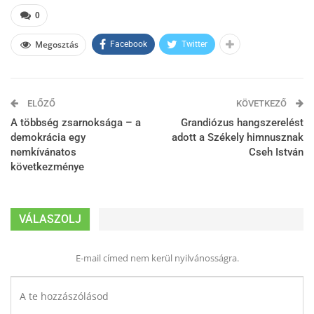
0
Megosztás
Facebook
Twitter
ELŐZŐ
KÖVETKEZŐ
A többség zsarnoksága – a
Grandiózus hangszerelést
demokrácia egy
adott a Székely himnusznak
nemkívánatos
Cseh István
következménye
VÁLASZOLJ
E-mail címed nem kerül nyilvánosságra.