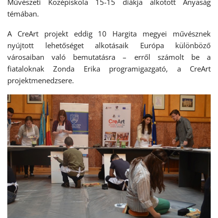
Művészeti Középiskola 15-15 diákja alkotott Anyaság
témában.
A CreArt projekt eddig 10 Hargita megyei művésznek
nyújtott lehetőséget alkotásaik Európa különböző
városaiban való bemutatásra – erről számolt be a
fiataloknak Zonda Erika programigazgató, a CreArt
projektmenedzsere.