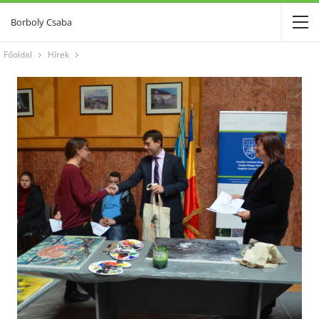
Borboly Csaba
Főoldal
Hírek