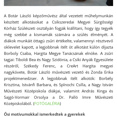
A Botár László képzőművész által vezetett műhelymunkán
készített alkotásokat a Csíkszeredai Megyei Sürgősségi
Kórház Szülészeti osztályán fogják kiállítani, hogy így tegyék
még szebbé a kismamák számára a szülés élményét. A
diákok munkáit öttagú zsűri értékelte, valamennyi résztvevő
oklevelet kapott, a legjobbnak ítélt öt alkotást külön díjazta
Borboly Csaba, Hargita Megye Tanácsának elnöke. A zsűri
tagjai: Tiboldi Bea és Nagy Szidónia, a Csíki Anyák Egyesülete
részéről, Székedy Ferenc, a CreArt Hargita megyei
nagykövete, Botár László művészeti vezető és Zonda Erika
projektmenedzser. A legjobbnak ítélt alkotók: Borbély
Krisztina, Istvánfi Barbara, és Spînochi Csilla, a Nagy István
Művészeti Középiskola diákjai, valamint András Kinga és
Sajgó-Vormair Orsolya a Dr. Palló Imre Művészeti
Középiskolából. (
FOTÓGALÉRIA
)
Ősi motívumokkal ismerkedtek a gyerekek