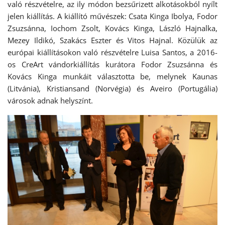
való részvételre, az ily módon bezsűrizett alkotásokból nyílt
jelen kiállítás. A kiállító művészek: Csata Kinga Ibolya, Fodor
Zsuzsánna, Iochom Zsolt, Kovács Kinga, László Hajnalka,
Mezey Ildikó, Szakács Eszter és Vitos Hajnal. Közülük az
európai kiállításokon való részvételre Luisa Santos, a 2016-
os CreArt vándorkiállítás kurátora Fodor Zsuzsánna és
Kovács Kinga munkáit választotta be, melynek Kaunas
(Litvánia), Kristiansand (Norvégia) és Aveiro (Portugália)
városok adnak helyszínt.