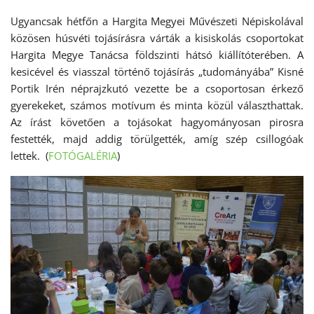
Ugyancsak hétfőn a Hargita Megyei Művészeti Népiskolával
közösen húsvéti tojásírásra várták a kisiskolás csoportokat
Hargita Megye Tanácsa földszinti hátsó kiállítóterében. A
kesicével és viasszal történő tojásírás „tudományába” Kisné
Portik Irén néprajzkutó vezette be a csoportosan érkező
gyerekeket, számos motívum és minta közül választhattak.
Az írást követően a tojásokat hagyományosan pirosra
festették, majd addig törülgették, amíg szép csillogóak
lettek. (
FOTÓGALÉRIA
)