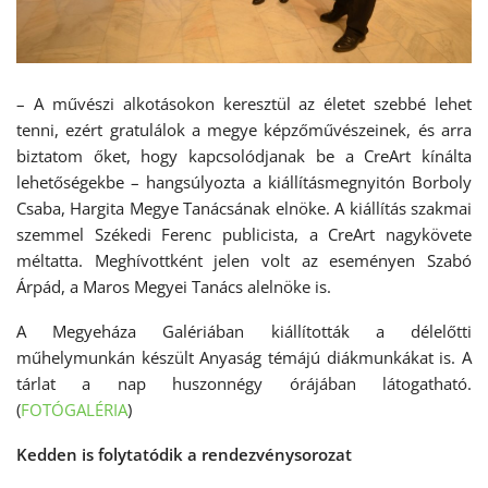
– A művészi alkotásokon keresztül az életet szebbé lehet
tenni, ezért gratulálok a megye képzőművészeinek, és arra
biztatom őket, hogy kapcsolódjanak be a CreArt kínálta
lehetőségekbe – hangsúlyozta a kiállításmegnyitón Borboly
Csaba, Hargita Megye Tanácsának elnöke. A kiállítás szakmai
szemmel Székedi Ferenc publicista, a CreArt nagykövete
méltatta. Meghívottként jelen volt az eseményen Szabó
Árpád, a Maros Megyei Tanács alelnöke is.
A Megyeháza Galériában kiállították a délelőtti
műhelymunkán készült Anyaság témájú diákmunkákat is. A
tárlat a nap huszonnégy órájában látogatható.
(
FOTÓGALÉRIA
)
Kedden is folytatódik a rendezvénysorozat