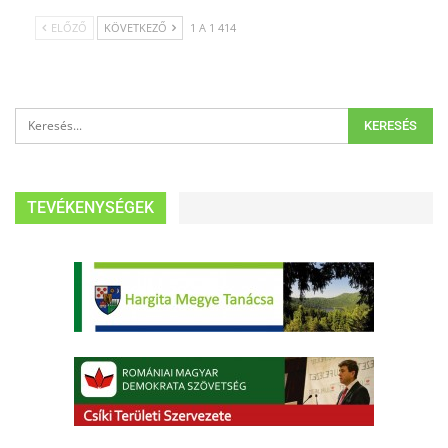
ELŐZŐ
KÖVETKEZŐ
1 A 1 414
TEVÉKENYSÉGEK