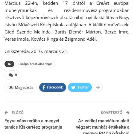
Március 22-én, kedden 17 órától a CreArt európai
műhelymunkák és rezidensművész-programokban
résztvevő képzőművészek alkotásaiból nyílik kiállítás a Nagy
István Művészeti Középiskola aulájában. A kiállító művészek:
Gidó Szende Melinda, Bartis Elemér Márton, Berze Imre,
Veres Imola, Kovács Kinga és Zsigmond Adél.
Csíkszereda, 2016. március 21.
Európai Kreativitás Napja
0
Megosztás
Facebook
Twitter
ELŐZŐ
KÖVETKEZŐ
Egyre népszerűbb a megyei
Az eddigi mandátum alatt
tanács Kiskertész programja
végzett munkát értékelte a
megyei RMDSZ-frakció