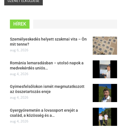
HÍREK
Személyeskedés helyett szakmai vita – Ön
mit tenne?
aug 6, 2026
Románia lemaradásban – utolsó napok a
medvekérdés uniós…
aug 4, 2026
Gyimesfelsőlokon ismét megmutatkozott
az összetartozás ereje
aug 4, 2026
Gyergyóremetén a lovassport erejét a
család, a közösség és a…
aug 4, 2026