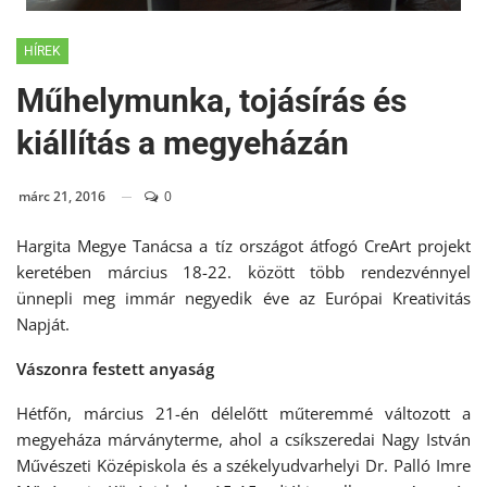
HÍREK
Műhelymunka, tojásírás és
kiállítás a megyeházán
márc 21, 2016
0
Hargita Megye Tanácsa a tíz országot átfogó CreArt projekt
keretében március 18-22. között több rendezvénnyel
ünnepli meg immár negyedik éve az Európai Kreativitás
Napját.
Vászonra festett anyaság
Hétfőn, március 21-én délelőtt műteremmé változott a
megyeháza márványterme, ahol a csíkszeredai Nagy István
Művészeti Középiskola és a székelyudvarhelyi Dr. Palló Imre