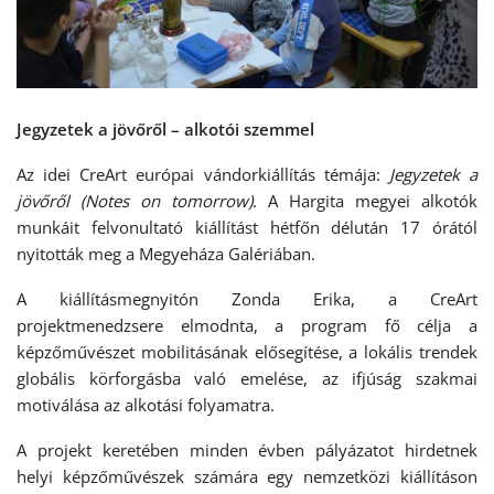
Jegyzetek a jövőről – alkotói szemmel
Az idei CreArt európai vándorkiállítás témája:
Jegyzetek a
jövőről (Notes on tomorrow)
. A Hargita megyei alkotók
munkáit felvonultató kiállítást hétfőn délután 17 órától
nyitották meg a Megyeháza Galériában.
A kiállításmegnyitón Zonda Erika, a CreArt
projektmenedzsere elmodnta, a program fő célja a
képzőművészet mobilitásának elősegítése, a lokális trendek
globális körforgásba való emelése, az ifjúság szakmai
motiválása az alkotási folyamatra.
A projekt keretében minden évben pályázatot hirdetnek
helyi képzőművészek számára egy nemzetközi kiállításon