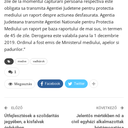
zile de la momentul capturarii persoana respectiva este
obligata sa transmita Agentiei Judetene pentru protectia
mediului un raport despre actiunea desfasurata. Agentia
Judeteana transmite Agentiei Nationale pentru Protectia
Mediului un raport pe baza raportului de mai sus, in termen
de 45 de zile. Derogarea este valabila pana la 1 decembrie
2019. Ordinul a fost emis de Ministerul mediului, apelor si
padurilor.”
medve
vadkárok
1
Megosztás
Facebook
Twitter
ELŐZŐ
KÖVETKEZŐ
Útfejlesztések a szolidaritás
Jelentős mértékben nő a
jegyében, a kisfalvak
civil egyházi alkalmazottak
érdekében
bértámogatása