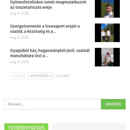
Gyimesfelsőlokon ismét megmutatkozott
az összetartozás ereje
aug 4, 2026
Gyergyóremetén a lovassport erejét a
család, a közösség és a…
aug 4, 2026
Gyapjúból ház, hagyományból jövő: családi
manufaktúra őrzi a…
aug 4, 2026
ELŐZŐ
KÖVETKEZŐ
1 A 1 414
TEVÉKENYSÉGEK