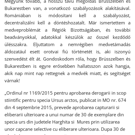
Megyünk tovább, a hosszú távú megoldás Brüsszelben és
Bukarestben van, a vonatkozó szabályozások alakításával.
Romániában is módosítani kell a szabályozást,
decentralizálni kell a döntéshozatalt. Már ismertettem a
medveproblémát a Régiók Bizottságában, és további
beadványokkal, adatokkal készülök az ősszel kezdődő
ülésszakra. Eljuttatom a nemrégiben medvetámadás
áldozatául esett orotvai fiú történetét is, aki iszonyú
szenvedést élt át. Gondoskodom róla, hogy Brüsszelben és
Bukarestben is egyre erősebben hallatsszon azok hangja,
akik nap mint nap rettegnek a medvék miatt, és segítséget
várnak!
„Ordinul nr 1169/2015 pentru aprobarea derogarii in scop
stiintific pentru specia Ursus arctos, publicat in MO nr. 674
din 4 septembrie 2015, prevede aprobarea capturarii si
eliberarii ulterioare a unui numar de 30 de exemplare din
specia urs din judetele Harghita si Mures prin utilizarea
unor capcane selective cu eliberare ulterioara. Dupa 30 de