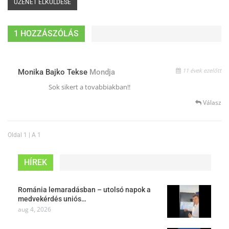
1 HOZZÁSZÓLÁS
11 évek ezelőtt
Monika Bajko Tekse
Mondja
Sok sikert a tovabbiakban!!
Válasz
Oldal 1 | A 1
HÍREK
Románia lemaradásban – utolsó napok a
medvekérdés uniós…
aug 4, 2026