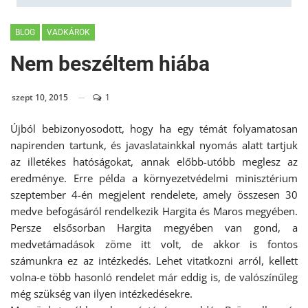
BLOG
VADKÁROK
Nem beszéltem hiába
szept 10, 2015
1
Újból bebizonyosodott, hogy ha egy témát folyamatosan
napirenden tartunk, és javaslatainkkal nyomás alatt tartjuk
az illetékes hatóságokat, annak előbb-utóbb meglesz az
eredménye. Erre példa a környezetvédelmi minisztérium
szeptember 4-én megjelent rendelete, amely összesen 30
medve befogásáról rendelkezik Hargita és Maros megyében.
Persze elsősorban Hargita megyében van gond, a
medvetámadások zöme itt volt, de akkor is fontos
számunkra ez az intézkedés. Lehet vitatkozni arról, kellett
volna-e több hasonló rendelet már eddig is, de valószínűleg
még szükség van ilyen intézkedésekre.