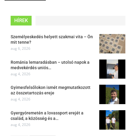
HÍREK
Személyeskedés helyett szakmai vita – Ön
mit tenne?
aug 6, 2026
Románia lemaradásban – utolsó napok a
medvekérdés uniós…
aug 4, 2026
Gyimesfelsőlokon ismét megmutatkozott
az összetartozás ereje
aug 4, 2026
Gyergyóremetén a lovassport erejét a
család, a közösség és a…
aug 4, 2026