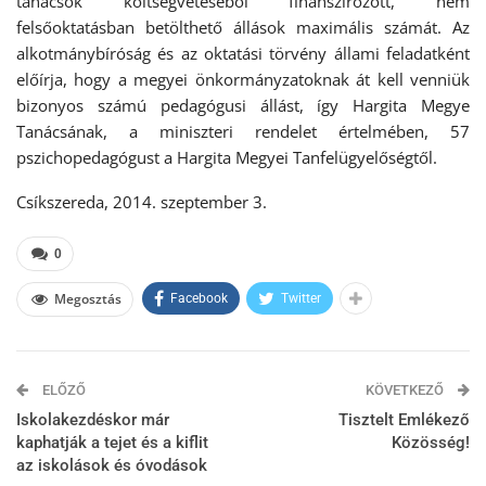
tanácsok költségvetéséből finanszírozott, nem
felsőoktatásban betölthető állások maximális számát. Az
alkotmánybíróság és az oktatási törvény állami feladatként
előírja, hogy a megyei önkormányzatoknak át kell venniük
bizonyos számú pedagógusi állást, így Hargita Megye
Tanácsának, a miniszteri rendelet értelmében, 57
pszichopedagógust a Hargita Megyei Tanfelügyelőségtől.
Csíkszereda, 2014. szeptember 3.
0
Megosztás
Facebook
Twitter
ELŐZŐ
KÖVETKEZŐ
Iskolakezdéskor már
Tisztelt Emlékező
kaphatják a tejet és a kiflit
Közösség!
az iskolások és óvodások