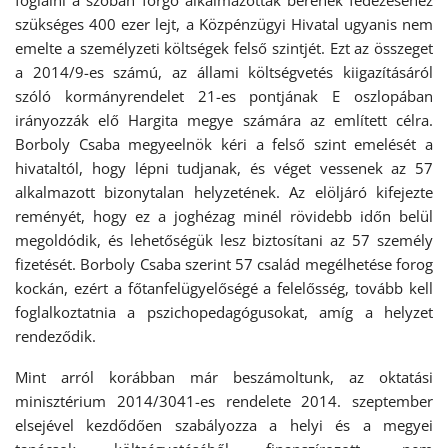
foglalni a szóban forgó alkalmazottak bérének fedezéséhez
szükséges 400 ezer lejt, a Közpénzügyi Hivatal ugyanis nem
emelte a személyzeti költségek felső szintjét. Ezt az összeget
a 2014/9-es számú, az állami költségvetés kiigazításáról
szóló kormányrendelet 21-es pontjának E oszlopában
irányozzák elő Hargita megye számára az említett célra.
Borboly Csaba megyeelnök kéri a felső szint emelését a
hivataltól, hogy lépni tudjanak, és véget vessenek az 57
alkalmazott bizonytalan helyzetének. Az elöljáró kifejezte
reményét, hogy ez a joghézag minél rövidebb időn belül
megoldódik, és lehetőségük lesz biztosítani az 57 személy
fizetését. Borboly Csaba szerint 57 család megélhetése forog
kockán, ezért a főtanfelügyelőségé a felelősség, tovább kell
foglalkoztatnia a pszichopedagógusokat, amíg a helyzet
rendeződik.
Mint arról korábban már beszámoltunk, az oktatási
minisztérium 2014/3041-es rendelete 2014. szeptember
elsejével kezdődően szabályozza a helyi és a megyei