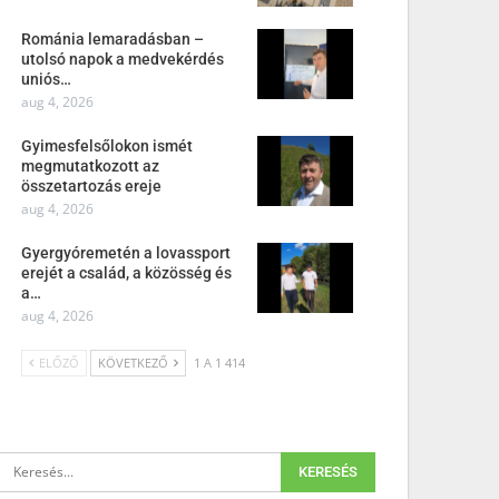
Románia lemaradásban –
utolsó napok a medvekérdés
uniós…
aug 4, 2026
Gyimesfelsőlokon ismét
megmutatkozott az
összetartozás ereje
aug 4, 2026
Gyergyóremetén a lovassport
erejét a család, a közösség és
a…
aug 4, 2026
ELŐZŐ
KÖVETKEZŐ
1 A 1 414