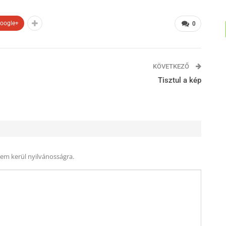
oogle+
0
KÖVETKEZŐ
Tisztul a kép
nem kerül nyilvánosságra.