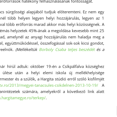
 erőforrások hatékony felhasználásának fontosságát.
cs sürgősségi alapjából tudjuk előteremteni. Ez nem egy
nél több helyen legyen helyi hozzájárulás, legyen az 1
val több erőforrás marad akkor más helyi közösségnek. A
roblémás helyzetek 45%-ának a megoldása kevesebb mint 25
akad, amelynél az anyagi hozzájárulás nem haladja meg a
ssel, együttműködéssel, összefogással sok-sok kicsi gondot,
yeelnök.
(Mellékeltük
Borboly Csaba teljes beszédét
és a
ár hírül adtuk: október 19-én a Csíkpálfalva községhez
 ülése után a helyi elemi iskola új mellékhelyisége
mester és a szülők, a Hargita stúdió erről szóló kisfilmjét
atv.ro/2013/
megyei-tanacsules-csikdelnen-
2013-10-19/
A
tanintézetek számára, amelyekről a következő link alatt
a.hargitamegye.ro/
terkep/
.