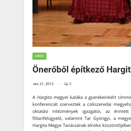
HÍREK
Önerőből építkező Hargi
okt 21, 2013
0
A
Hargita megyei kaláka a gyerekeinkért
címmel
konferenciát szerveztek a csíkszeredai megyeh
oktatási intézmények igazgatói, az érintet
főtanfelügyelő, valamint Tar Gyöngyi, a megye
Hargita Megye Tanácsának elnöke köszöntőjében 