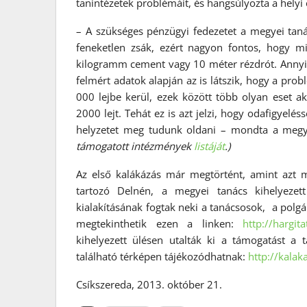
tanintézetek problémáit, és hangsúlyozta a helyi
– A szükséges pénzügyi fedezetet a megyei taná
feneketlen zsák, ezért nagyon fontos, hogy mi
kilogramm cement vagy 10 méter rézdrót. Annyi
felmért adatok alapján az is látszik, hogy a p
000 lejbe kerül, ezek között több olyan eset 
2000 lejt. Tehát ez is azt jelzi, hogy odafigyelé
helyzetet meg tudunk oldani – mondta a meg
támogatott intézmények
listáját
.)
Az első kalákázás már megtörtént, amint azt m
tartozó Delnén, a megyei tanács kihelyezett
kialakításának fogtak neki a tanácsosok, a polgár
megtekinthetik ezen a linken:
http://hargit
kihelyezett ülésen utalták ki a támogatást a 
található térképen tájékozódhatnak:
http://kalak
Csíkszereda, 2013. október 21.