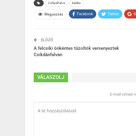
Csíkpálfalva
kaláka
Megosztás
Facebook
Twitter
G
ELŐZŐ
A felcsíki önkéntes tűzoltók versenyeztek
Csíkdánfalván
VÁLASZOLJ
E-mail címed 